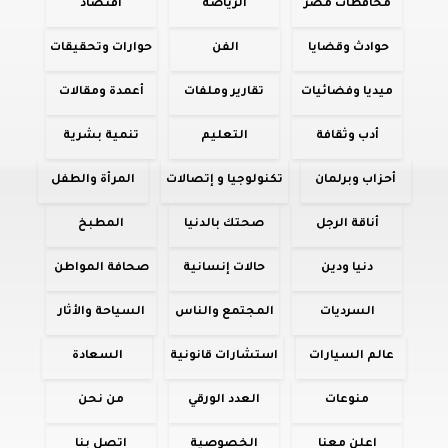
محافظات مصر
الرياضة
اقتصاد
حوادث وقضايا
الفن
حوارات وتحقيقات
ميديا وفضائيات
تقارير وملفات
أعمدة ومقالات
أدب وثقافة
التعليم
تنمية بشرية
أحزاب وبرلمان
تكنولوجيا و إتصالات
المرأة والطفل
أناقة الرجل
صحتك بالدنيا
المطبخ
دنيا ودين
حالات إنسانية
صحافة المواطن
السرديات
المجتمع والناس
السياحة والأثار
عالم السيارات
استشارات قانونية
السعادة
منوعات
العدد الورقي
من نحن
اعلن معنا
الخصوصية
اتصل بنا