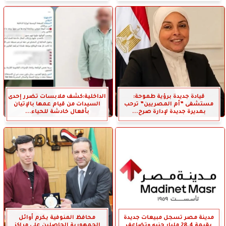
قيادة جديدة برؤية طموحة:
الداخلية:كشف ملابسات تضرر إحدى
مستشفى ”أم المصريين” ترحب
السيدات من قيام عمها بالإتيان
بمديرة جديدة لإدارة صرح...
بأفعال خادشة للحياء...
مدينة مصر تسجل مبيعات جديدة
محافظ المنوفية يكرم أوائل
بقيمة 28.4 مليار جنيه وتضاعف
الجمهورية الحاصلين على مراكز