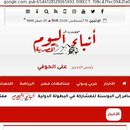
google.com, pub-6546128129065693, DIRECT, f08c47fec0942fa0
هـ
الإثنين
10 أغسطس 2026
11:11 مـ
25 صفر 1448
على الحوفي
رئيس التحرير
الأخبار
عربي ودولي
محافظات مصر
الرياضة
اقتصاد
 البوسنة للمشاركة في البطولة الدولية
مفتي الجمه
الأخبار