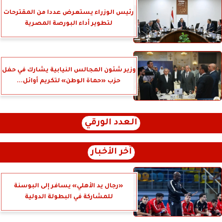
رئيس الوزراء يستعرض عددا من المقترحات
لتطوير أداء البورصة المصرية
وزير شئون المجالس النيابية يشارك في حفل
حزب «حماة الوطن» لتكريم أوائل...
العدد الورقي
آخر الأخبار
«رجال يد الأهلي» يسافر إلى البوسنة
للمشاركة في البطولة الدولية