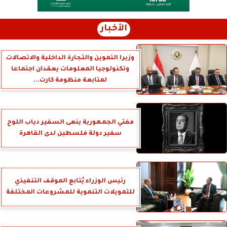
الأخبار
وزيرا التموين والتجارة الداخلية والاتصالات
وتكنولوجيا المعلومات يعقدان اجتماعا
لمتابعة منظومة كارت...
مفتي الجمهورية ينعى السفير دياب اللوح
سفير دولة فلسطين لدى القاهرة
رئيس الوزراء يُتابع الموقف التنفيذي
للتمويلات التنموية للمشروعات المختلفة