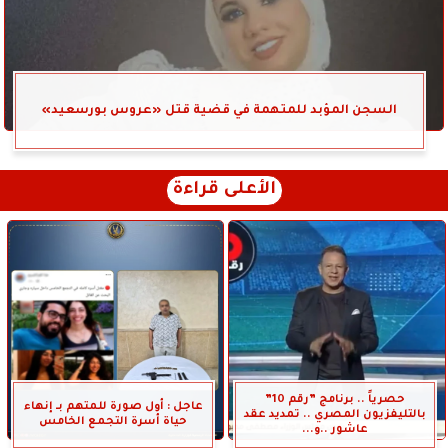
السجن المؤبد للمتهمة في قضية قتل «عروس بورسعيد»
الأعلى قراءة
حصرياً .. برنامج ”رقم 10”
عاجل : أول صورة للمتهم بـ إنهاء
بالتليفزيون المصري .. تمديد عقد
حياة أسرة التجمع الخامس
عاشور ..و...