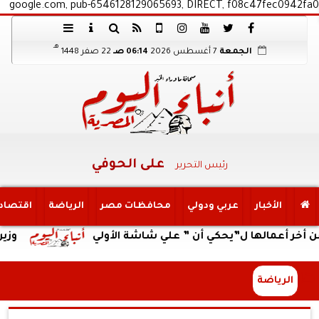
google.com, pub-6546128129065693, DIRECT, f08c47fec0942fa0
هـ
الجمعة
7 أغسطس 2026
06:14 صـ
22 صفر 1448
على الحوفي
رئيس التحرير
الأخبار
عربي ودولي
محافظات مصر
الرياضة
اقتصاد
عمالها ل”يحكي أن ” علي شاشة الأولي
وزير العمل 
الرياضة