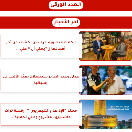
العدد الورقي
آخر الأخبار
الكاتبة منصورة عز الدين تكشف عن أخر
أعمالها ل”يحكي أن ” علي...
عدلي وعبد العزيز يستقبلان بعثة الأهلي في
إسبانيا
مجلة ”الإذاعة والتليفزيون ” : رقمنة تراث
ماسبيرو.. مشروع وطني لحماية...