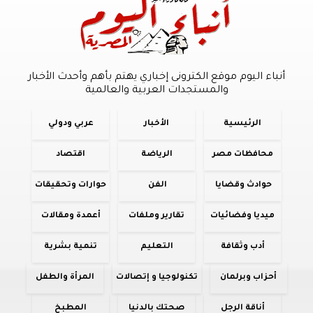
أنباء اليوم موقع الكترونى إخباري يهتم بأهم وأحدث الأخبار
والمستجدات العربية والعالمية
الرئيسية
الأخبار
عربي ودولي
محافظات مصر
الرياضة
اقتصاد
حوادث وقضايا
الفن
حوارات وتحقيقات
ميديا وفضائيات
تقارير وملفات
أعمدة ومقالات
أدب وثقافة
التعليم
تنمية بشرية
أحزاب وبرلمان
تكنولوجيا و إتصالات
المرأة والطفل
أناقة الرجل
صحتك بالدنيا
المطبخ