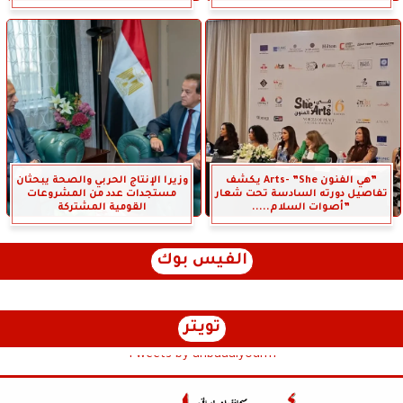
”هي الفنون Arts- ”She يكشف
وزيرا الإنتاج الحربي والصحة يبحثان
تفاصيل دورته السادسة تحت شعار
مستجدات عدد من المشروعات
”أصوات السلام.....
القومية المشتركة
الفيس بوك
تويتر
Tweets by anbaaalyoum1