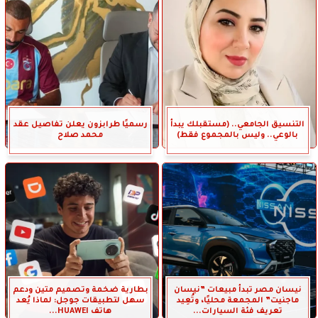
التنسيق الجامعي.. (مستقبلك يبدأ
رسميًا طرابزون يعلن تفاصيل عقد
بالوعي.. وليس بالمجموع فقط)
محمد صلاح
نيسان مصر تبدأ مبيعات ”نيسان
بطارية ضخمة وتصميم متين ودعم
ماجنيت” المجمعة محليًا، وتُعِيد
سهل لتطبيقات جوجل: لماذا يُعد
تعريف فئة السيارات...
هاتف HUAWEI...