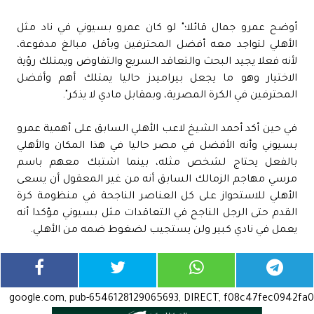
أوضح عمرو جمال قائلا؛" لو كان عمرو بسيوني في ناد مثل
الأهلي لتواجد معه أفضل المحترفين وبأقل مبالغ مدفوعة،
لأنه فعلا يجيد البحث والتعاقد السريع والتفاوض ويمتلك رؤية
الاختيار وهو ما يجعل بيراميدز حاليا يمتلك أهم وأفضل
المحترفين في الكرة المصرية، وبمقابل مادي لا يذكر".
في حين أكد أحمد الشيخ لاعب الأهلي السابق على أهمية عمرو
بسيوني وأنه الأفضل في مصر حاليا في هذا المكان والأهلي
بالفعل يحتاج لشخص مثله، بينما اشتبك معهم باسم
مرسي مهاجم الزمالك السابق أنه من غير المعقول أن يسعى
الأهلي للاستحواز على كل العناصر الناجحة في منظومة كرة
القدم حتى الرجل الناجح في التعاقدات مثل بسيوني مؤكدا أنه
يعمل في نادي كبير ولن يستجيب لضغوط ضمه من الأهلي.
google.com, pub-6546128129065693, DIRECT, f08c47fec0942fa0