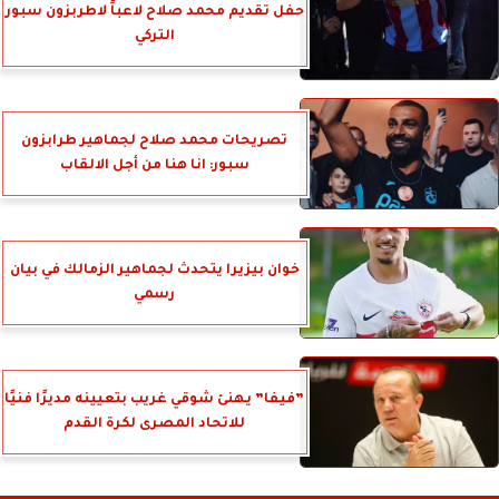
حفل تقديم محمد صلاح لاعباً لاطربزون سبور
التركي
تصريحات محمد صلاح لجماهير طرابزون
سبور: انا هنا من أجل الالقاب
خوان بيزيرا يتحدث لجماهير الزمالك في بيان
رسمي
”فيفا” يهنئ شوقي غريب بتعيينه مديرًا فنيًا
للاتحاد المصرى لكرة القدم