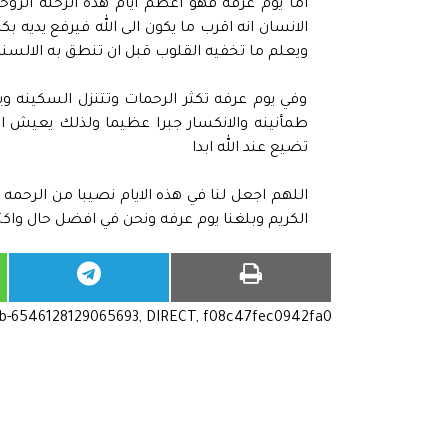
اما يوم عرفه فهو اعظم ايام هذه الرحله الروح
الانسان انه اقرب ما يكون الى الله فيرفع يديه 
ويعلم ما تخفيه القلوب قبل ان تنطق به الالسن
وفي يوم عرفه تكثر الرحمات وتتنزل السكينه ويعت
طمأنينه والانكسار جبرا عظيما ولذلك يعيش الن
تضيع عند الله ابدا
اللهم اجعل لنا في هذه الايام نصيبا من الرحمه
الكريم وبلغنا يوم عرفه ونحن في افضل حال واكتب 
ub-6546128129065693, DIRECT, f08c47fec0942fa0