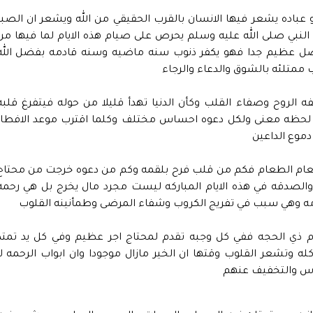
عباده يشعر فيها الانسان بالقرب الحقيقي من الله ويشعر ان الصبر
النبي صلى الله عليه وسلم يحرص على صيام هذه الايام لما فيها من
فضل عظيم جدا فهو يكفر ذنوب سنه ماضيه وسنه قادمه بفضل الله
ممتلئه بالشوق والدعاء والرجاء
ه الروح وصفاء القلب وكأن الدنيا تهدأ قليلا من حوله فيتفرغ قلبه
كل لحظه معنى ولكل دعوه احساس مختلف وكلما اقترب موعد الافطار
دموع الداعين
طعام الطعام فكم من قلب فرح بلقمه وكم من دعوه خرجت من محتاج
 والصدقه في هذه الايام المباركه ليست مجرد مال يخرج بل هي رحمه
امه وهي سبب في تفريج الكروب وشفاء المرضى وطمأنينه القلوب
م ذي الحجه ففي كل وجبه تقدم لمحتاج اجر عظيم وفي كل يد تمتد
له وتشعر القلوب وقتها ان الخير مازال موجودا وان ابواب الرحمه لا
ناس والتخفيف عنهم