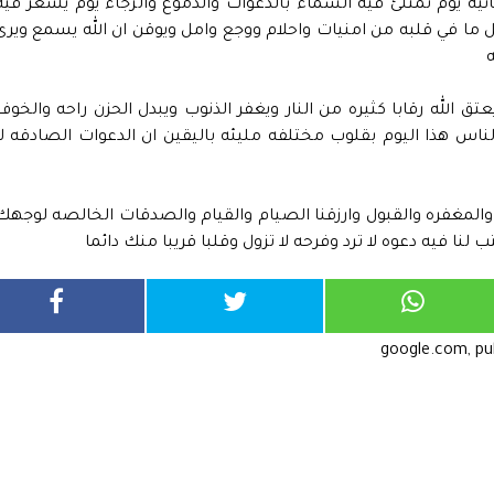
انيه يوم تمتلئ فيه السماء بالدعوات والدموع والرجاء يوم يشعر فيه
بكل ما في قلبه من امنيات واحلام ووجع وامل ويوقن ان الله يسمع ويرى
ه
ق الله رقابا كثيره من النار ويغفر الذنوب ويبدل الحزن راحه والخوف
اس هذا اليوم بقلوب مختلفه مليئه باليقين ان الدعوات الصادقه لا
 والمغفره والقبول وارزقنا الصيام والقيام والصدقات الخالصه لوجهك
لنا فيه دعوه لا ترد وفرحه لا تزول وقلبا قريبا منك دائما
google.com, p