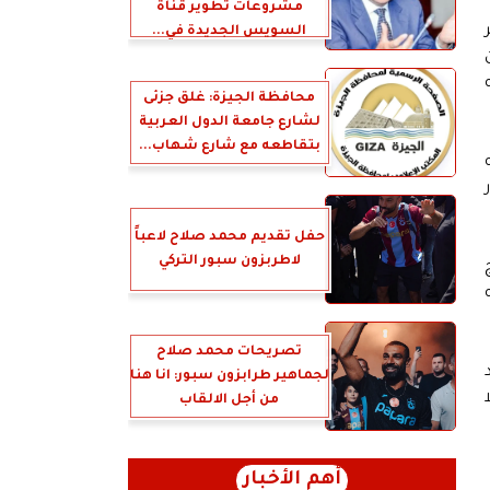
مشروعات تطوير قناة
السويس الجديدة في...
محافظة الجيزة: غلق جزئى
لشارع جامعة الدول العربية
بتقاطعه مع شارع شهاب...
حفل تقديم محمد صلاح لاعباً
لاطربزون سبور التركي
تصريحات محمد صلاح
لجماهير طرابزون سبور: انا هنا
من أجل الالقاب
أهم الأخبار