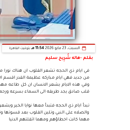
السبت، 23 مايو 2026
11:54 مـ
بتوقيت القاهرة
بقلم -هاله شُرِيح سليم
في ايام ذي الحجه تشعر القلوب ان هناك نورا مخت
من جديد فهي ايام مباركه عظيمة القدر اقسم ال
وفي هذه الايام يشعر الانسان ان كل طاعه مهم
قلب صادق يجد طريقه الى السماء بسرعه ورحم
تبدأ ايام ذي الحجه فتبدأ معها نوايا الخير ويشعر
والصلاه على النبي وتلين القلوب بعد قسوتها وته
مهما كانت اخطاؤهم ومهما اثقلتهم الدنيا