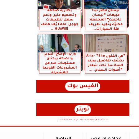
نيسان مصر تبدأ
بطارية ضخمة
مبيعات ”نيسان
وتصميم متين ودعم
ماجنيت” المجمعة
سهل لتطبيقات
محليًا، وتُعِيد تعريف
جوجل: لماذا يُعد هاتف
فئة السيارات...
HUAWEI...
وزيرا الإنتاج الحربي
”هي الفنون Arts- ”She
والصحة يبحثان
يكشف تفاصيل دورته
مستجدات عدد من
السادسة تحت شعار
المشروعات القومية
”أصوات السلام.....
المشتركة
الفيس بوك
تويتر
Tweets by anbaaalyoum1