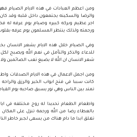
ومن اعظم العبادات في هذه الايام الصيام فهو 
والرضا والسكينه يجتمعون داخل قلبه وقد كان 
اجر عظيم وبركه كبيره وصيام يوم عرفه له 
ورحمته ولذلك ينتظر المسلمون يوم عرفه بقلوب 
وفي الصيام خلال هذه الايام يشعر الانسان بخف
للدعاء والذكر والتأمل في نعم الله ويصبح ل
شعر الانسان ان الله لا يضيع تعب الصائمين ولا 
ومن اجمل الاعمال في هذه الايام الصدقات وا
كانت سببا في فتح ابواب الخير والرزق والراحه
تمتد بين الناس وهي نور يسبق صاحبه يوم القي
واطعام الطعام تحديدا له روح مختلفه في ايا
بالعطاء رضا من الله ورحمة تنزل على المكان ك
تغلق ابدا ما دام هناك من يسعى لجبر خاطر ال