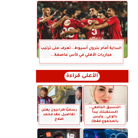
البداية أمام بترول أسيوط.. تعرف على ترتيب
مباريات الأهلي في كأس عاصمة...
الأعلى قراءة
التنسيق الجامعي..
رسميًا طرابزون يعلن
(مستقبلك يبدأ
تفاصيل عقد محمد
بالوعي.. وليس
صلاح
بالمجموع فقط)