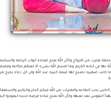
لفا يقترب من الارواح وكأن الله يفتح لعباده ابواب الرحمه والسكينه
له بها في كتابه الكريم وما اقسم الله بشيء الا لعظم مكانته وفضله
ا كانت صغيره تصبح لها قيمه كبيره عند الله وان كل دعاء يخرج من
ة
 الناس بحب الطاعه والاقتراب من الله فيكثر الذكر والتكبير والاستغفار
دأ النفوس بعد تعبها وكأن الله يمنح عباده فرصه جديده ليعودوا اليه