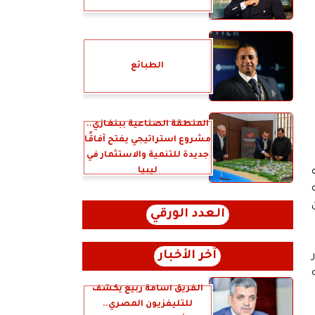
الطبائع
المنطقة الصناعية ببنغازي..
مشروع استراتيجي يفتح آفاقًا
جديدة للتنمية والاستثمار في
ليبيا
العدد الورقي
آخر الأخبار
الفريق أسامة ربيع يكشف
للتليفزيون المصري..