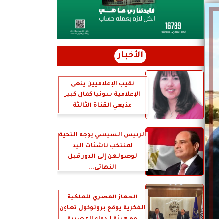
الأخبار
نقيب الإعلاميين ينعى
الإعلامية سونيا كمال كبير
مذيعي القناة الثالثة
الرئيس السيسي يوجه التحية
لمنتخب ناشئات اليد
لوصولهن إلى الدور قبل
النهائي...
الجهاز المصري للملكية
الفكرية يوقع بروتوكول تعاون