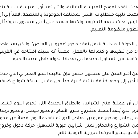
تفقد نموذج للمدرسة اليابانية، والتي تعد أول مدرسة يابانية يتم
تلبية متطلبات الأسر المختلفة الموجودة بالمنطقة، لافتاً إلى أن
رس لغات تابعة للحكومة ولكنها منفذة على أعلى مستوى، مؤكداً أن
ي تطوير منظومة التعليم.
 الجولة الميدانية شمل تفقد محور "عمرو بن العاص"، والذي يعد واحداً
هاء من تنفيذها واكتمالها بالفعل، معلناً أنه سيتم افتتاحه في القريب
كاملة من المحاور الجديدة التي نفذتها الدولة داخل مدينة الجيزة.
تعد من أكبر المدن على مستوى مصر، فإن غالبية النمو العمراني الذي حدث
ا أدى إلى وجود كثافة بنائية كبيرة جداً، في مقابل شبكة شوارع ضيقة
أن عملية فتح الشرايين والطرق الجديدة التي تجري اليوم تشمل
رم الذي يُنفذ أسفله مشروع مترو الأنفاق، ومحور فيصل، ومحور ترسا،
ال عامر، ومحور عمرو بن العاص الذي تم تفقده اليوم، فضلاً عن محور
من الشوارع والمحاور تمثل شرايين حيوية لتسهيل حركة دخول وخروج
، وتيسير الحركة المرورية اليومية لهم.