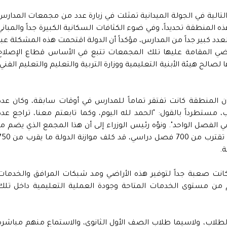
تالية في الجولة الميدانية تمثلت في زيارة عدد من مجمعات المدارس
ذه المنطقة تحديداً، وفي ضوء الكثافات السكانية الكبيرة جداً والمباني
لعدد كبير جداً من المدارس، مؤكداً أن الدولة اقتحمت هذه المشكلة عبر
اضي المقامة عليها تلك المجمعات تتبع في الأساس قطاع الإصلاح
لصالح هيئة الأبنية التعليمية ووزارة التربية والتعليم والتعليم الفني،
المنطقة كانت تفتقر تماماً للمدارس في أوقات سابقة، وكان عدد
خل الفصول يتجاوز حاجز الـ 100 طالب، مستطرداً بالقول: "الحمد لله اليوم، وكما تابعتم معنا، تراجع عد
بين 40 إلى 42 طالباً فقط في الفصل الواحد". ونوّه رئيس الوزراء إلى أن هذا المجمع الذي يضم م
بين 16 إلى 17 مدرسة، بإجمالي طاقة استيعابية تقترب من 700 فصل دراسي، قد كلف موازنة 
ة.
نت صعبة جداً لتوفير هذه الأراضي ومد شبكات المرافق والخدمات
وم من مستوى الخدمات المتاحة وجودة العملية التعليمية داخل تلك
لطلاب، ولاسيما طلاب الصف الأول الثانوي، والاستماع منهم مباشرة