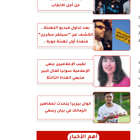
من أجل الالقاب
بعد تداول فيديو التهنئة..
الكشف عن ”سيلفر سكرين”
منفذة أول تهنئة جوية...
نقيب الإعلاميين ينعى
الإعلامية سونيا كمال كبير
مذيعي القناة الثالثة
خوان بيزيرا يتحدث لجماهير
الزمالك في بيان رسمي
أهم الأخبار