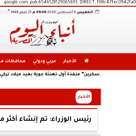
google.com, pub-6546128129065693, DIRECT, f08c47fec0942fa0
هـ
الخميس
6 أغسطس 2026
09:08 مـ
21 صفر 1448
الأخبار
عربي ودولي
محافظات م
لفر سكرين” منفذة أول تهنئة جوية بعيد ميلاد تركي آل الشيخ
الأخبار
رئيس الوزراء: تم إنشاء أكثر من 16 مدرسة في منطقة كانت تفتقر للم