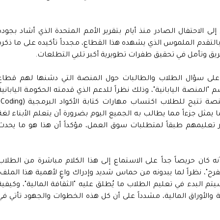
الاحتفال الصادر منذ أيام بتقرير الأمم المتحدة الذي أشاد بجودة
لتقدم الملموس الذي يشهده هذا القطاع، مجدداً تأكيده على ما ذكره
طريق وتأمل في تحقيق طفرات تطويرية أكبر تلبي التطلعات.
على سؤال الطلاب والطالبات حول المنصة التي دشنها لهم قطاع
"المنصة اليابانية"، وذلك نظراً للدعم الذي قدمته الحكومة اليابانية
مشكورة في
 يمثل جزءاً مما يطالب به الجميع اليوم بضرورة أن يتعلم الأبناء لغة
ر تعليمهم طبقاً لمتطلبات سوق العمل، مؤكداً أن هذا هو ما يحدث
كان حريصاً جداً على الاستماع إلى هذا الكلام مباشرة من الطلاب
رح"، نظراً لما يبدونه من حماس شديد وإدراك واعٍ لأهمية هذا الملف،
تم البدء في تعليم الطلاب ما يُطلق عليه "الثقافة المالية"، وكيفية
والأوراق المالية، مشدداً على أن كل هذه الخطوات والجهود تأتي في