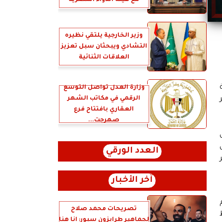
مع هيئة الدواء المصرية
وزير الخارجية يلتقي نظيره
التشادي ويبحثان سبل تعزيز
العلاقات الثنائية
وزارة العدل تُواصل التوسع
الرقمي في مكاتب الشهر
العقاري بافتتاح فرع
صهرجت...
العدد الورقي
آخر الأخبار
تصريحات محمد صلاح
لجماهير طرابزون سبور: انا هنا