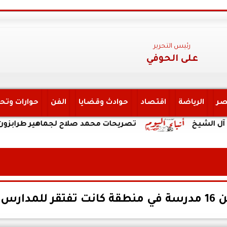
رئيس التحرير
على الحوفي
صر
الرياضة
اقتصاد
حوادث وقضايا
الفن
حوارات وتح
تصريحات محمد صلاح لجماهير طرابزون سبور: انا هنا
دارس