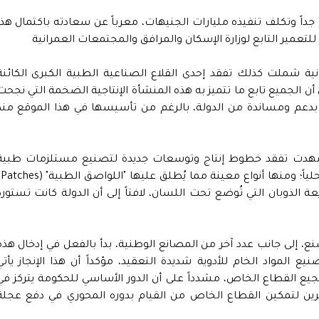
اً وتكلف تنفيذه مليارات الجنيهات، معرباً عن سعادته باكتمال هذا
 للتعمير التابع لوزارة الإسكان والمرافق والمجتمعات العمرانية
ية شملت كذلك تفقد إحدى القلاع الصناعية الطبية الكبرى الكائنة
أن الجميع تابع ما تتميز به هذه المنشأة الإنتاجية الضخمة التي نجحت
بدعم ومساندة من الدولة، بالرغم من تأسيسها في هذا الموقع منذ
ة شهدت تفقد خطوط إنتاج وتوسعات جديدة لتصنيع مستلزمات طبية
دقيقة جدا
 الذوبان التي تُوضع تحت اللسان، لافتاً إلى أن الدولة كانت تستورد
ع، إلى جانب عدد آخر من المصانع الوطنية، بدأ بالفعل في إدخال هذه
يع المواد الخام للأدوية شديدة التعقيد، مؤكداً أن هذا الإنجاز يأتي
يع القطاع الخاص، مشدداً على أن الدور الأساسي للحكومة يتركز في
ين لتمكين القطاع الخاص من القيام بدوره المحوري في دفع عجلة