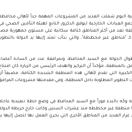
ية اليوم شملت العديد من المشروعات المهمة جداً لأهالي محافظة
جمع العيادات الخارجية لبولاق الدكرور التابع لهيئة التأمين الصحي في
طقة تعد من أكثر المناطق كثافة سكانية على مستوى جمهورية مصر
 كـ "مناطق غير مخططة"، والتي بدأت تمتد إليها يد الدولة بالتطوير
طوال الجولة مع السيد المحافظ، وبمرافقة عدد من السادة أعضاء
 بالمنطقة، مؤكداً أن التركيز والهدف الرئيسي من الزيارة كان افتتاح
بيرة التي تقدم لأهالي هذه المنطقة الشديدة الكثافة، مضيفاً أن
التطوير المطلوبة داخل المنطقة، وفي مقدمتها مشروعات المرافق
وجّه بالبدء فوراً مع السيد المحافظ في وضع خطة تنفيذية عاجلة
نها منطقة غير مخططة منذ عشرات السنين وكانت خارج خريطة الدولة
 غرار العديد من المناطق الأخرى التي يجري العمل بها لتصل إليها يد