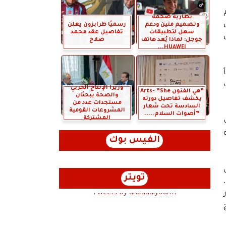
بطارية ضخمة
وتصميم متين ودعم
رسميًا طرابزون يعلن
سهل لتطبيقات
تفاصيل عقد محمد
جوجل: لماذا يُعد هاتف
صلاح
HUAWEI...
وزيرا الإنتاج الحربي
”هي الفنون Arts- ”She
والصحة يبحثان
يكشف تفاصيل دورته
مستجدات عدد من
السادسة تحت شعار
المشروعات القومية
”أصوات السلام.....
المشتركة
الفيس بوك
تويتر
Tweets by anbaaalyoum1