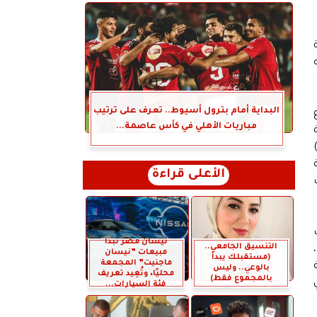
البداية أمام بترول أسيوط.. تعرف على ترتيب
مباريات الأهلي في كأس عاصمة...
 هذا الشأن، لافتاً إلى أن هذه المنصة تتيح للطلاب اكتساب مهارات كتابة الأكواد البرمجية (Coding)
الأعلى قراءة
نيسان مصر تبدأ
التنسيق الجامعي..
مبيعات ”نيسان
(مستقبلك يبدأ
ماجنيت” المجمعة
بالوعي.. وليس
محليًا، وتُعِيد تعريف
بالمجموع فقط)
فئة السيارات...