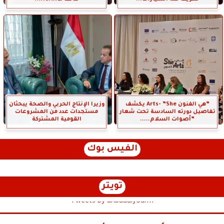
”هي الفنون Arts- ”She يكشف
وزيرا الإنتاج الحربي والصحة يبحثان
تفاصيل دورته السادسة تحت شعار
مستجدات عدد من المشروعات
”أصوات السلام.....
القومية المشتركة
الفيس بوك
تويتر
Tweets by anbaaalyoum1