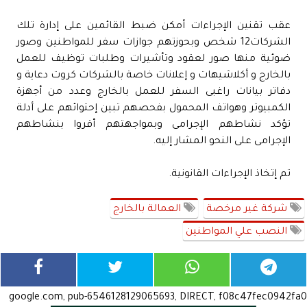
عقب تقنين الإجراءات أمكن ضبط القائمين على إدارة تلك
الشركات12 شخص وبحوزتهم جوازات سفر للمواطنين وصور
ضوئية منها صور لعقود وتأشيرات وطلبات توظيف للعمل
بالخارج و أكلاشيهات و إعلانات خاصة بالشركات كروت دعاية و
دفاتر بيانات راغبى السفر للعمل بالخارج وعدد من أجهزة
الكمبيوتر وهواتف المحمول بفحصهم تبين إحتوائهم على أدلة
تؤكد نشاطهم الإجرامى وبمواجهتهم أقروا بنشاطهم
الإجرامى على النحو المشار إليه.
تم إتخاذ الإجراءات القانونية.
شركة غير مرخصة
العمالة بالخارج
النصب علي المواطنين
google.com, pub-6546128129065693, DIRECT, f08c47fec0942fa0