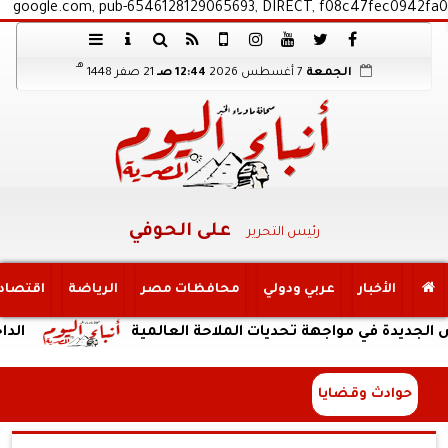
google.com, pub-6546128129065693, DIRECT, f08c47fec0942fa0
هـ
الجمعة
7 أغسطس 2026
12:44 صـ
21 صفر 1448
على الحوفي
رئيس التحرير
الأخبار
عربي ودولي
محافظات مصر
الرياضة
اقتصاد
في مواجهة تحديات الملاحة العالمية
الداخلية:ض
حوادث وقضايا