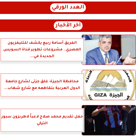
العدد الورقي
آخر الأخبار
الفريق أسامة ربيع يكشف للتليفزيون
المصري.. مشروعات تطوير قناة السويس
الجديدة في...
محافظة الجيزة: غلق جزئى لشارع جامعة
الدول العربية بتقاطعه مع شارع شهاب...
حفل تقديم محمد صلاح لاعباً لاطربزون سبور
التركي