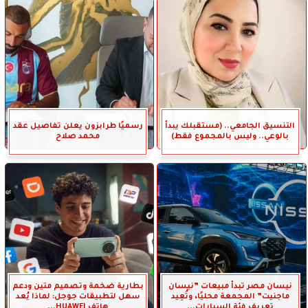
التنسيق الجامعي.. (مستقبلك يبدأ
رسميًا طرابزون يعلن تفاصيل عقد
بالوعي.. وليس بالمجموع فقط)
محمد صلاح
نيسان مصر تبدأ مبيعات ”نيسان
بطارية ضخمة وتصميم متين ودعم
ماجنيت” المجمعة محليًا، وتُعِيد
سهل لتطبيقات جوجل: لماذا يُعد
تعريف فئة السيارات...
هاتف HUAWEI...