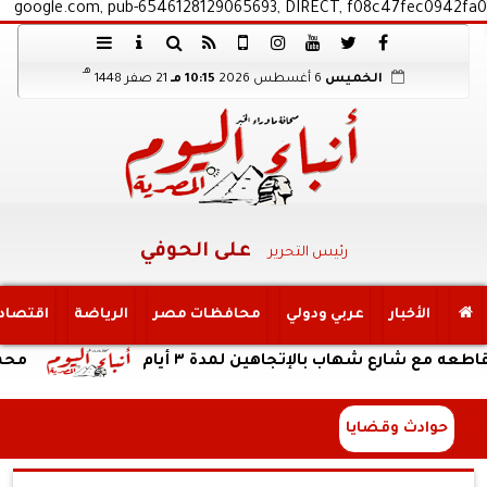
google.com, pub-6546128129065693, DIRECT, f08c47fec0942fa0
هـ
الخميس
6 أغسطس 2026
10:15 مـ
21 صفر 1448
على الحوفي
رئيس التحرير
الأخبار
عربي ودولي
محافظات مصر
الرياضة
اقتصاد
ارع شهاب بالإتجاهين لمدة ٣ أيام
محمد عفيفي: منصة Tour4Cure تقدم رحلة علاجية رقمية متكام
حوادث وقضايا