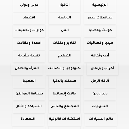
الرئيسية
الأخبار
عربي ودولي
محافظات مصر
الرياضة
اقتصاد
حوادث وقضايا
الفن
حوارات وتحقيقات
ميديا وفضائيات
تقارير وملفات
أعمدة ومقالات
أدب وثقافة
التعليم
تنمية بشرية
أحزاب وبرلمان
تكنولوجيا و إتصالات
المرأة والطفل
أناقة الرجل
صحتك بالدنيا
المطبخ
دنيا ودين
حالات إنسانية
صحافة المواطن
السرديات
المجتمع والناس
السياحة والأثار
عالم السيارات
استشارات قانونية
السعادة