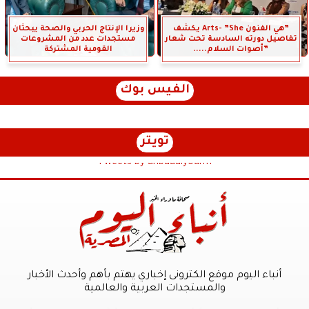
”هي الفنون Arts- ”She يكشف
وزيرا الإنتاج الحربي والصحة يبحثان
تفاصيل دورته السادسة تحت شعار
مستجدات عدد من المشروعات
”أصوات السلام.....
القومية المشتركة
الفيس بوك
تويتر
Tweets by anbaaalyoum1
أنباء اليوم موقع الكترونى إخباري يهتم بأهم وأحدث الأخبار
والمستجدات العربية والعالمية