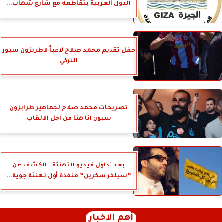
الدول العربية بتقاطعه مع شارع شهاب...
حفل تقديم محمد صلاح لاعباً لاطربزون سبور
التركي
تصريحات محمد صلاح لجماهير طرابزون
سبور: انا هنا من أجل الالقاب
بعد تداول فيديو التهنئة.. الكشف عن
”سيلفر سكرين” منفذة أول تهنئة جوية...
أهم الأخبار