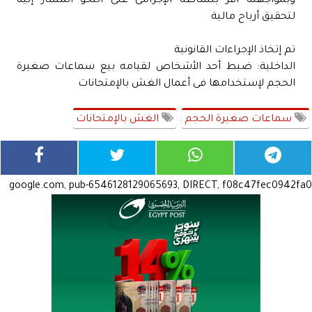
وبمواجهته أقر بنشاطه الإجرامى على النحو المشار إليه
لتحقيق أرباح مالية
تم إتخاذ الإجراءات القانونية
الداخلية: ضبط أحد الأشخاص لقيامه بيع سماعات صغيرة
الحجم لإستخدامها فى أعمال الغش بالإمتحانات
سماعات صغيرة الحجم
الغش بالإمتحانات
google.com, pub-6546128129065693, DIRECT, f08c47fec0942fa0