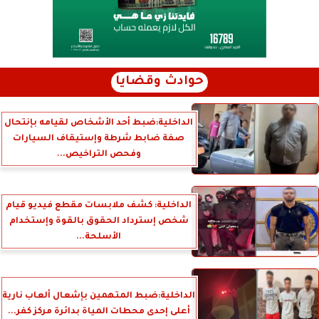
حوادث وقضايا
الداخلية:ضبط أحد الأشخاص لقيامه بإنتحال
صفة ضابط شرطة وإستيقاف السيارات
وفحص التراخيص...
الداخلية: كشف ملابسات مقطع فيديو قيام
شخص إسترداد الحقوق بالقوة وإستخدام
الأسلحة...
الداخلية:ضبط المتهمين بإشعال ألعاب نارية
أعلى إحدى محطات المياة بدائرة مركز كفر...