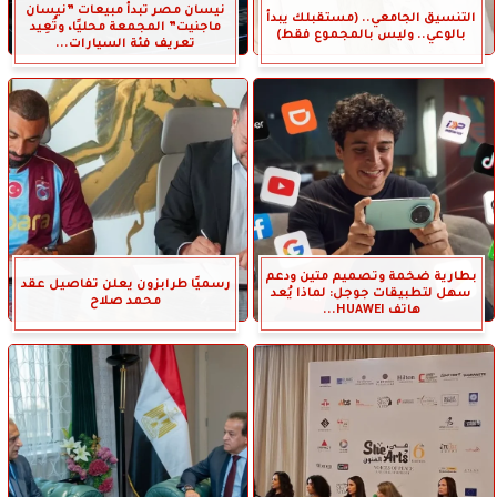
نيسان مصر تبدأ مبيعات ”نيسان
التنسيق الجامعي.. (مستقبلك يبدأ
ماجنيت” المجمعة محليًا، وتُعِيد
بالوعي.. وليس بالمجموع فقط)
تعريف فئة السيارات...
بطارية ضخمة وتصميم متين ودعم
رسميًا طرابزون يعلن تفاصيل عقد
سهل لتطبيقات جوجل: لماذا يُعد
محمد صلاح
هاتف HUAWEI...