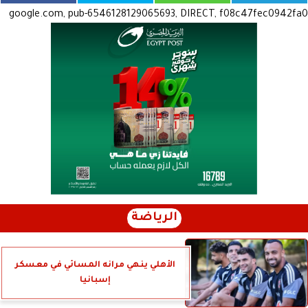
google.com, pub-6546128129065693, DIRECT, f08c47fec0942fa0
الرياضة
الأهلي ينهي مرانه المسائي في معسكر
إسبانيا