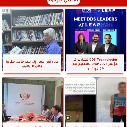
الأعلى قراءة
DDS Technologies تشارك في
من رأس عمار إلى بيت جالا.. حكاية
مؤتمر LEAP 2026 بالتعاون مع
وطن لا يغيب
هواوي كلاود