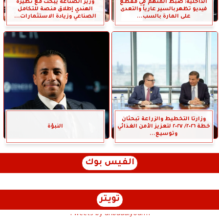
الداخلية: ضبط المتهم في مقطع
وزير الصناعة يبحث مع نظيره
فيديو تظهربالسير عارياً والتعدى
الهندي إطلاق منصة للتكامل
على المارة بالسب...
الصناعي وزيادة الاستثمارات...
وزارتا التخطيط والزراعة تبحثان
خطة ٢٠٢٦/ ٢٠٢٧ لتعزيز الأمن الغذائي
النبؤة
وتوسيع...
الفيس بوك
تويتر
Tweets by anbaaalyoum1