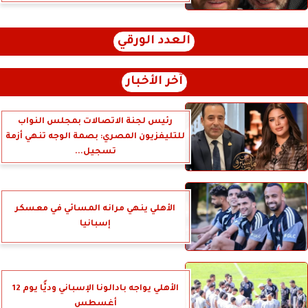
العدد الورقي
آخر الأخبار
رئيس لجنة الاتصالات بمجلس النواب
للتليفزيون المصري: بصمة الوجه تنهي أزمة
تسجيل...
الأهلي ينهي مرانه المسائي في معسكر
إسبانيا
الأهلي يواجه بادالونا الإسباني وديًّا يوم 12
أغسطس