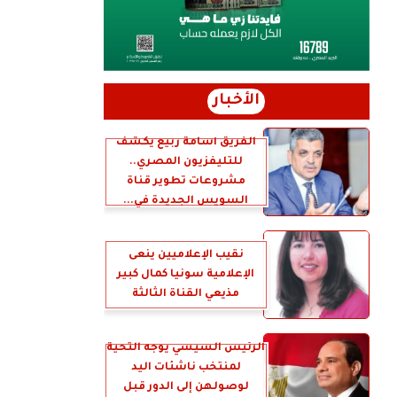
الأخبار
الفريق أسامة ربيع يكشف
للتليفزيون المصري..
مشروعات تطوير قناة
السويس الجديدة في...
نقيب الإعلاميين ينعى
الإعلامية سونيا كمال كبير
مذيعي القناة الثالثة
الرئيس السيسي يوجه التحية
لمنتخب ناشئات اليد
لوصولهن إلى الدور قبل