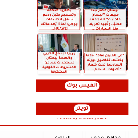
نيسان مصر تبدأ
بطارية ضخمة
مبيعات ”نيسان
وتصميم متين ودعم
ماجنيت” المجمعة
سهل لتطبيقات
محليًا، وتُعِيد تعريف
جوجل: لماذا يُعد هاتف
فئة السيارات...
HUAWEI...
وزيرا الإنتاج الحربي
”هي الفنون Arts- ”She
والصحة يبحثان
يكشف تفاصيل دورته
مستجدات عدد من
السادسة تحت شعار
المشروعات القومية
”أصوات السلام.....
المشتركة
الفيس بوك
تويتر
Tweets by anbaaalyoum1