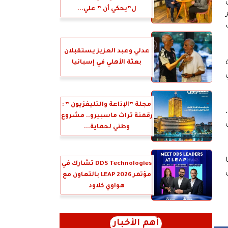
 فوق
ل”يحكي أن ” علي...
ر
عدلي وعبد العزيز يستقبلان
بعثة الأهلي في إسبانيا
مي
مجلة ”الإذاعة والتليفزيون ” :
رقمنة تراث ماسبيرو.. مشروع
ى
وطني لحماية...
 وقيادتها
DDS Technologies تشارك في
مؤتمر LEAP 2026 بالتعاون مع
هواوي كلاود
أهم الأخبار