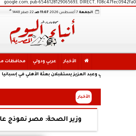
google.com, pub-6546128129065693, DIRECT, f08c47fec0942fa0
هـ
الجمعة
7 أغسطس 2026
11:07 صـ
22 صفر 1448
الأخبار
عربي ودولي
محافظات م
عدلي وعبد العزيز يستقبلان بعثة الأهلي في إسبانيا
الأخبار
وزير الصحة: مصر نموذج عا