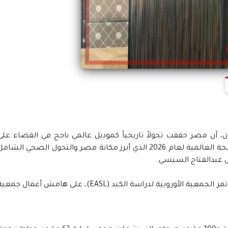
ان، أن مصر حققت تحولاً تاريخياً كموديل عالمي ناجح في القضاء على
الالتهاب الكبدي سي، مشيداً بتقرير منظمة الصحة العالمية لعام 2026 الذي أبرز مكانة مصر والتحول الصحي الشام
س عبدالفتاح السيسي.
جاء ذلك خلال كلمة الوزير في افتتاح فعاليات مؤتمر الجمعية الأوروبية لدراسة الكبد (EASL)، على هامش أعمال جم