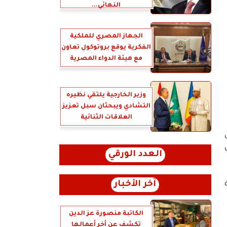
النهائي...
الجهاز المصري للملكية
الفكرية يوقع بروتوكول تعاون
مع هيئة الدواء المصرية
وزير الخارجية يلتقي نظيره
التشادي ويبحثان سبل تعزيز
العلاقات الثنائية
ل
العدد الورقي
آخر الأخبار
عية
الكاتبة منصورة عز الدين
تكشف عن أخر أعمالها