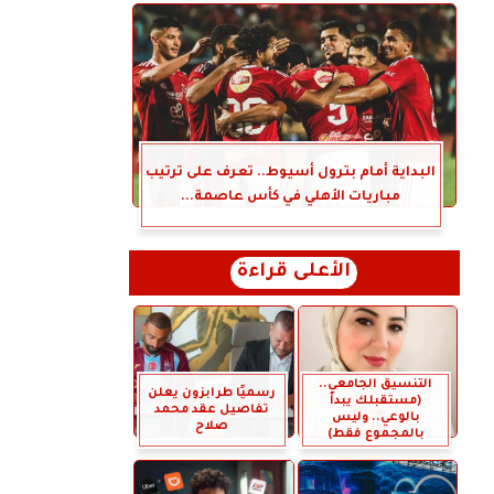
البداية أمام بترول أسيوط.. تعرف على ترتيب
مباريات الأهلي في كأس عاصمة...
الأعلى قراءة
التنسيق الجامعي..
رسميًا طرابزون يعلن
(مستقبلك يبدأ
تفاصيل عقد محمد
بالوعي.. وليس
صلاح
بالمجموع فقط)