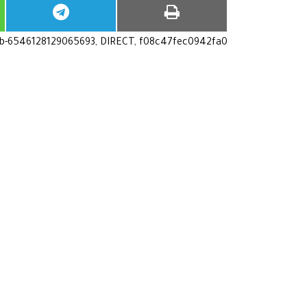
ub-6546128129065693, DIRECT, f08c47fec0942fa0