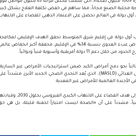
واستعرض الدكتور خالد عبدالغفار، إنجازات مبادرة «100 مليون صحة»، التي شملت فحص قرابة 63 مليون مواطن
ر من 4 ملايين مريض بأدوية محلية الصنع مجاناً، مما ساهم في خفض تكلفة العلاج بشكل كبي
 أول دولة في العالم تحصل على الاعتماد الذهبي للقضاء على الالتهاب
قب أول دولة في إقليم شرق المتوسط تحقق الهدف الإقليمي لمكافحة
الالتهاب الكبدي بي، وساهمت جهودها في انخفاض عبء العدوى بنسبة 34% في الإقليم، محققة أكبر انخفاض عال
الياً نحو دمج أمراض الكبد ضمن استراتيجيات الأمراض غير السارية،
خاصة مرض الكبد الدهني المرتبط بخلل التمثيل الغذائي (MASLD)، الذي يُعد التحدي الصحي الجديد الأبرز، مشدداً عل
في الأجندة العالمية للأمراض غير المعدية.
واختتم الوزير كلمته مؤكداً التزام مصر بالوصول إلى هدف القضاء على الالتهاب الكبدي الفيروسي بحلول 2030،
اً، مشدداً على أن «الصحة ليست امتيازاً لحفنة قليلة، بل هي حق