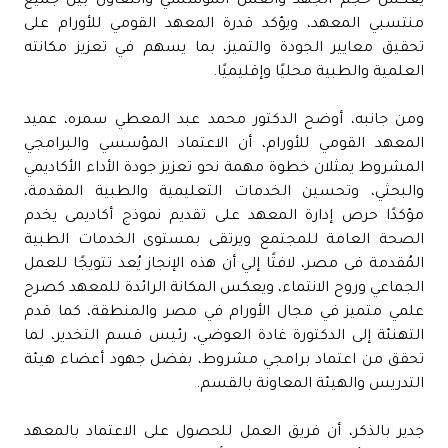
يعكس حجم الجهد والعمل المؤسسي والتعاون بين جميع
منتسبي المعهد، ويؤكد قدرة المعهد القومي للأورام على
تحقيق معايير الجودة والتميز، بما يسهم في تعزيز مكانته
العلمية والطبية محليًا وإقليميًا.
ومن جانبه، أوضح الدكتور محمد عبد المعطي سمره، عميد
المعهد القومي للأورام، أن الاعتماد المؤسسي والبرامجي
المشروط يمثلان خطوة مهمة نحو تعزيز جودة الأداء الأكاديمي
والبحثي، وتحسين الخدمات التعليمية والطبية المقدمة،
مؤكدًا حرص إدارة المعهد على تقديم نموذج أكاديمى يخدم
الصحة العامة للمجتمع ويرتقى بمستوى الخدمات الطبية
المُقدمة فى مصر، لافتًا إلي أن هذه الإنجاز يُعد تتويجًا للعمل
الجماعي وروح الانتماء، ويعكس المكانة الرائدة للمعهد كصرح
علمي متميز في مجال الأورام في مصر والمنطقة، كما قدم
التهنئة إلى الدكتورة غادة العوضي، رئيس قسم التخدير، لما
تحقق من اعتماد برامجي مشروط، بفضل جهود أعضاء هيئة
التدريس والهيئة المعاونة بالقسم.
جدير بالذكر، أن فريق العمل للحصول على الاعتماد بالمعهد