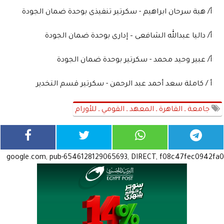
أ/ هبة سرحان ابراهيم - سكرتير تنفيذى بوحدة ضمان الجودة
أ/ داليا عبدالله الشافعى – إدارى بوحدة ضمان الجودة
أ/ عبير وحيد محمد - سكرتير بوحدة ضمان الجودة
أ / كاملة سعد أحمد عبد الرحمن - سكرتير قسم التخدير
جامعة ـ القاهرة ـ المعهد ـ القومي ـ للأورام
google.com, pub-6546128129065693, DIRECT, f08c47fec0942fa0