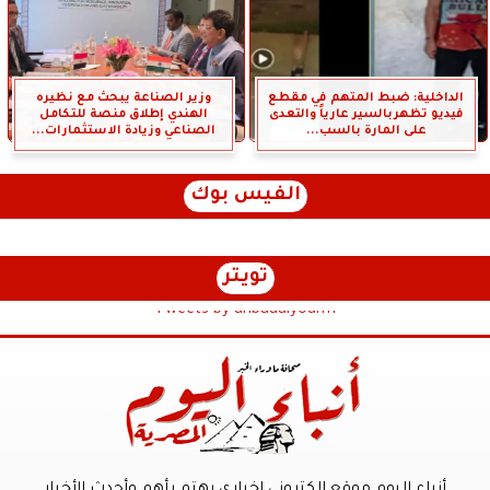
الداخلية: ضبط المتهم في مقطع
وزير الصناعة يبحث مع نظيره
فيديو تظهربالسير عارياً والتعدى
الهندي إطلاق منصة للتكامل
على المارة بالسب...
الصناعي وزيادة الاستثمارات...
الفيس بوك
تويتر
Tweets by anbaaalyoum1