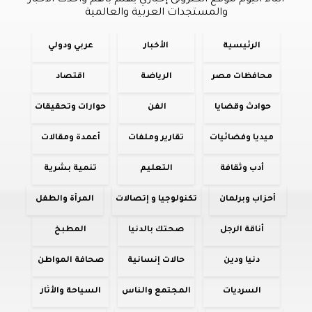
أنباء اليوم موقع الكترونى إخباري يهتم بأهم وأحدث الأخبار
والمستجدات العربية والعالمية
الرئيسية
الأخبار
عربي ودولي
محافظات مصر
الرياضة
اقتصاد
حوادث وقضايا
الفن
حوارات وتحقيقات
ميديا وفضائيات
تقارير وملفات
أعمدة ومقالات
أدب وثقافة
التعليم
تنمية بشرية
أحزاب وبرلمان
تكنولوجيا و إتصالات
المرأة والطفل
أناقة الرجل
صحتك بالدنيا
المطبخ
دنيا ودين
حالات إنسانية
صحافة المواطن
السرديات
المجتمع والناس
السياحة والأثار