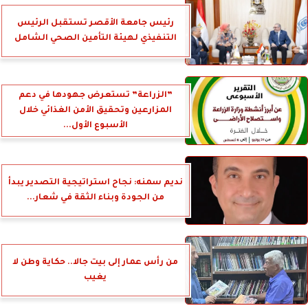
رئيس جامعة الأقصر تستقبل الرئيس
التنفيذي لهيئة التأمين الصحي الشامل
”الزراعة” تستعرض جهودها في دعم
المزارعين وتحقيق الأمن الغذائي خلال
الأسبوع الأول...
نديم سمنه: نجاح استراتيجية التصدير يبدأ
من الجودة وبناء الثقة في شعار...
من رأس عمار إلى بيت جالا.. حكاية وطن لا
يغيب