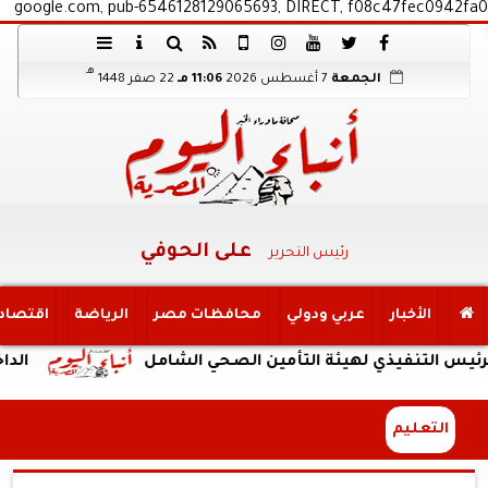
google.com, pub-6546128129065693, DIRECT, f08c47fec0942fa0
هـ
الجمعة
7 أغسطس 2026
11:06 مـ
22 صفر 1448
على الحوفي
رئيس التحرير
الأخبار
عربي ودولي
محافظات مصر
الرياضة
اقتصاد
يذي لهيئة التأمين الصحي الشامل
الداخلية: ضبط 
التعليم