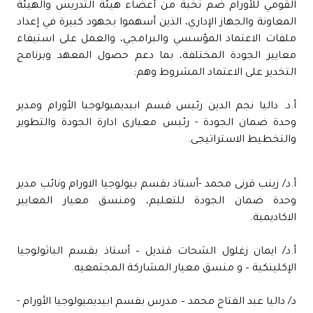
القومي للأورام ضم نخبة من أعضاء هيئة التدريس والهيئة
المعاونة والجهاز الإداري، الذين أسهموا بجهود كبيرة في إعداد
ملفات الاعتماد المؤسسي والبرامجي، والعمل على استيفاء
معايير الجودة المختلفة، بما دعم حصول المعهد وبرنامج
التخدير على الاعتماد المشروط وهم:
أ.د. داليا نجم الدين رئيس قسم ابيديميولوجيا الأورام ومدير
وحدة ضمان الجودة - رئيس معيارى ادارة الجودة والتطوير
والتخطيط الاستراتيجى.
أ.د/ زينب قرنى محمد -أستاذ بقسم بيولوجيا الاورام ونائب مدير
وحدة ضمان الجودة للتعليم، ومنسق معيار المعايير
الاكاديمية.
أ.د/ ايمان زغلول الشحات قنديل – أستاذ بقسم الباثولوجيا
الإكلينكية – و منسق معيار المشاركة المجتمعيه.
د/ داليا عبد الفتاح محمد – مدرس بقسم ابيديميولوجيا الأورام -