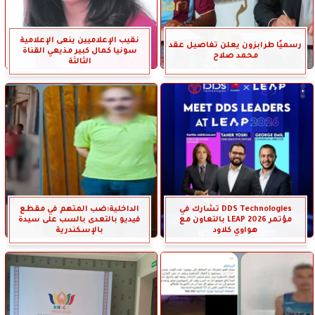
نقيب الإعلاميين ينعى الإعلامية
رسميًا طرابزون يعلن تفاصيل عقد
سونيا كمال كبير مذيعي القناة
محمد صلاح
الثالثة
DDS Technologies تشارك في
الداخلية:ضب المتهم في مقطع
مؤتمر LEAP 2026 بالتعاون مع
فيديو بالتعدى بالسب على سيدة
هواوي كلاود
بالإسكندرية