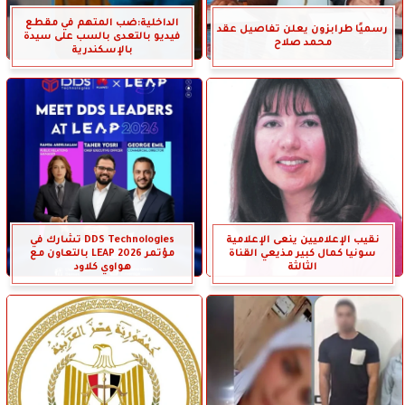
الداخلية:ضب المتهم في مقطع
رسميًا طرابزون يعلن تفاصيل عقد
فيديو بالتعدى بالسب على سيدة
محمد صلاح
بالإسكندرية
نقيب الإعلاميين ينعى الإعلامية
DDS Technologies تشارك في
سونيا كمال كبير مذيعي القناة
مؤتمر LEAP 2026 بالتعاون مع
الثالثة
هواوي كلاود