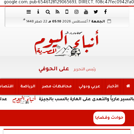
google.com, pub-6546128129065693, DIRECT, f08c47fec0942fa0
هـ
الجمعة
7 أغسطس 2026
05:10 مـ
22 صفر 1448
على الحوفي
رئيس التحرير
الأخبار
عربي ودولي
محافظات مصر
الرياضة
اقتصاد
اً والتعدى على المارة بالسب بالجيزة
عدلي وعبد ا
حوادث وقضايا