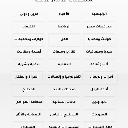
والمستجدات العربية والعالمية
الرئيسية
الأخبار
عربي ودولي
محافظات مصر
الرياضة
اقتصاد
حوادث وقضايا
الفن
حوارات وتحقيقات
ميديا وفضائيات
تقارير وملفات
أعمدة ومقالات
أدب وثقافة
التعليم
تنمية بشرية
أحزاب وبرلمان
تكنولوجيا و إتصالات
المرأة والطفل
أناقة الرجل
صحتك بالدنيا
المطبخ
دنيا ودين
حالات إنسانية
صحافة المواطن
السرديات
المجتمع والناس
السياحة والأثار
عالم السيارات
استشارات قانونية
السعادة