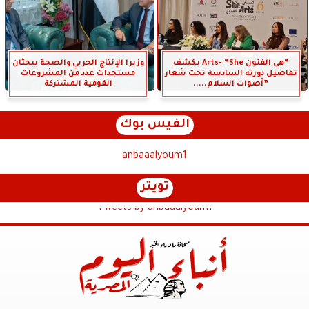
”هي الفنون Arts- ”She يكشف
وزيرا الإنتاج الحربي والصحة يبحثان
تفاصيل دورته السادسة تحت شعار
مستجدات عدد من المشروعات
”أصوات السلام.....
القومية المشتركة
الفيس بوك
anbaaalyoum1
تويتر
Tweets by anbaaalyoum1