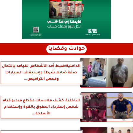
حوادث وقضايا
الداخلية:ضبط أحد الأشخاص لقيامه بإنتحال
صفة ضابط شرطة وإستيقاف السيارات
وفحص التراخيص...
الداخلية: كشف ملابسات مقطع فيديو قيام
شخص إسترداد الحقوق بالقوة وإستخدام
الأسلحة...