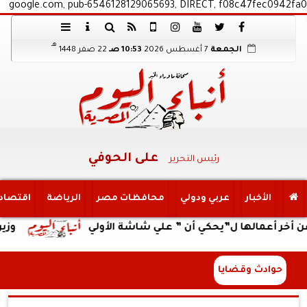
google.com, pub-6546128129065693, DIRECT, f08c47fec0942fa0
هـ
الجمعة
7 أغسطس 2026
10:53 صـ
22 صفر 1448
على الحوفي
رئيس التحرير
الأخبار
عربي ودولي
محافظات مصر
الرياضة
اقتصاد
عمالها ل”يحكي أن ” علي شاشة الأولي
وزير العمل 
حوادث وقضايا