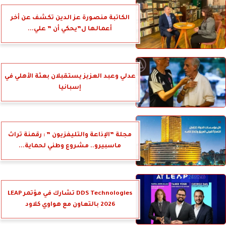
الكاتبة منصورة عز الدين تكشف عن أخر
أعمالها ل”يحكي أن ” علي...
عدلي وعبد العزيز يستقبلان بعثة الأهلي في
إسبانيا
مجلة ”الإذاعة والتليفزيون ” : رقمنة تراث
ماسبيرو.. مشروع وطني لحماية...
DDS Technologies تشارك في مؤتمر LEAP
2026 بالتعاون مع هواوي كلاود