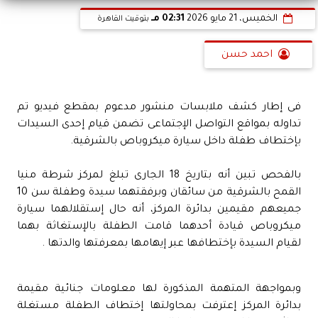
الخميس، 21 مايو 2026
02:31 مـ
بتوقيت القاهرة
احمد حسن
فى إطار كشف ملابسات منشور مدعوم بمقطع فيديو تم
تداوله بمواقع التواصل الإجتماعى تضمن قيام إحدى السيدات
بإختطاف طفلة داخل سيارة ميكروباص بالشرقية.
بالفحص تبين أنه بتاريخ 18 الجارى تبلغ لمركز شرطة منيا
القمح بالشرقية من سائقان وبرفقتهما سيدة وطفلة سن 10
جميعهم مقيمين بدائرة المركز، أنه حال إستقلالهما سيارة
ميكروباص قيادة أحدهما قامت الطفلة بالإستغاثة بهما
لقيام السيدة بإختطافها عبر إيهامها بمعرفتها والدتها .
وبمواجهة المتهمة المذكورة لها معلومات جنائية مقيمة
بدائرة المركز إعترفت بمحاولتها إختطاف الطفلة مستغلة