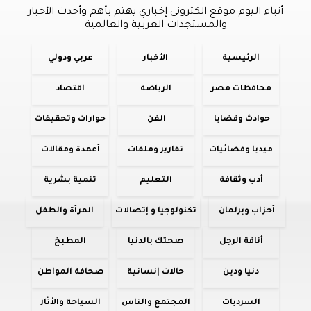
أنباء اليوم موقع الكترونى إخباري يهتم بأهم وأحدث الأخبار
والمستجدات العربية والعالمية
الرئيسية
الأخبار
عربي ودولي
محافظات مصر
الرياضة
اقتصاد
حوادث وقضايا
الفن
حوارات وتحقيقات
ميديا وفضائيات
تقارير وملفات
أعمدة ومقالات
أدب وثقافة
التعليم
تنمية بشرية
أحزاب وبرلمان
تكنولوجيا و إتصالات
المرأة والطفل
أناقة الرجل
صحتك بالدنيا
المطبخ
دنيا ودين
حالات إنسانية
صحافة المواطن
السرديات
المجتمع والناس
السياحة والأثار