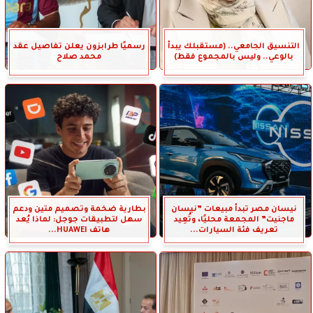
التنسيق الجامعي.. (مستقبلك يبدأ
رسميًا طرابزون يعلن تفاصيل عقد
بالوعي.. وليس بالمجموع فقط)
محمد صلاح
نيسان مصر تبدأ مبيعات ”نيسان
بطارية ضخمة وتصميم متين ودعم
ماجنيت” المجمعة محليًا، وتُعِيد
سهل لتطبيقات جوجل: لماذا يُعد
تعريف فئة السيارات...
هاتف HUAWEI...