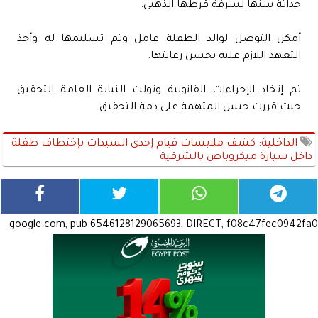
حداثة سنها لسرقة قرطها الذهبى.
أمكن التوصل لوالد الطفلة عامل وتم تسليمها له وأخذ
التعهد اللازم عليه بحسن رعايتها.
تم إتخاذ الإجراءات القانونية وتولت النيابة العامة التحقيق
حيث قررت حبس المتهمة على ذمة التحقيق.
الداخلية: كشف ملابسات قيام إحدى السيدات بإختطاف طفلة
داخل سيارة ميكروباص بالشرقية
google.com, pub-6546128129065693, DIRECT, f08c47fec0942fa0