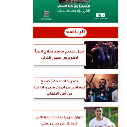
الرياضة
حفل تقديم محمد صلاح لاعباً
لاطربزون سبور التركي
تصريحات محمد صلاح
لجماهير طرابزون سبور: انا هنا
من أجل الالقاب
خوان بيزيرا يتحدث لجماهير
الزمالك في بيان رسمي