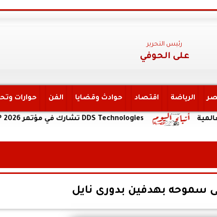
رئيس التحرير
على الحوفي
صر
الرياضة
اقتصاد
حوادث وقضايا
الفن
حوارات وتح
DDS Technologies تشارك في مؤتمر LEAP 2026 بالتعاون مع هواوي كلاود
على سموحه بهدفين بدورى نايل