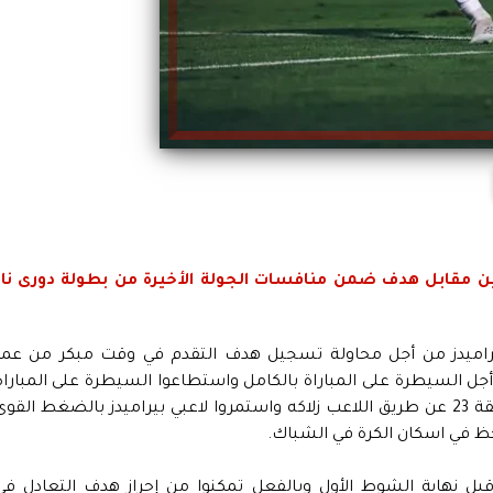
ين مقابل هدف ضمن منافسات الجولة الأخيرة من بطولة دورى نا
بيراميدز من أجل محاولة تسجيل هدف التقدم في وقت مبكر من عمر
جل السيطرة على المباراة بالكامل واستطاعوا السيطرة على المباراة
واستطاعوا تسجيل هدف التقدم لهم في الدقيقة 23 عن طريق اللاعب زلاكه واستمروا لاعبي بيراميدز بالضغط القو
ظ في اسكان الكرة في الشباك.
ل نهاية الشوط الأول وبالفعل تمكنوا من إحراز هدف التعادل في