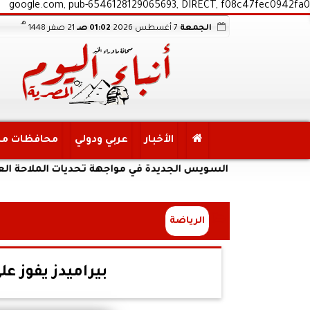
google.com, pub-6546128129065693, DIRECT, f08c47fec0942fa0
هـ
الجمعة
7 أغسطس 2026
01:02 صـ
21 صفر 1448
الأخبار
عربي ودولي
محافظات م
ر قناة السويس الجديدة في مواجهة تحديات الملاحة العالمية
الرياضة
بيراميدز يفوز 