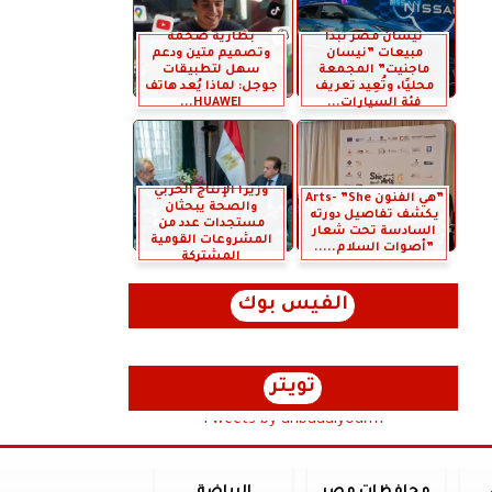
نيسان مصر تبدأ
بطارية ضخمة
مبيعات ”نيسان
وتصميم متين ودعم
ماجنيت” المجمعة
سهل لتطبيقات
محليًا، وتُعِيد تعريف
جوجل: لماذا يُعد هاتف
فئة السيارات...
HUAWEI...
وزيرا الإنتاج الحربي
”هي الفنون Arts- ”She
والصحة يبحثان
يكشف تفاصيل دورته
مستجدات عدد من
السادسة تحت شعار
المشروعات القومية
”أصوات السلام.....
المشتركة
الفيس بوك
تويتر
Tweets by anbaaalyoum1