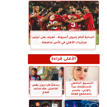
البداية أمام بترول أسيوط.. تعرف على ترتيب
مباريات الأهلي في كأس عاصمة...
الأعلى قراءة
التنسيق الجامعي..
رسميًا طرابزون يعلن
(مستقبلك يبدأ
تفاصيل عقد محمد
بالوعي.. وليس
صلاح
بالمجموع فقط)