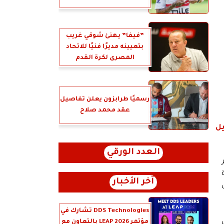
”فيفا” يهنئ شوقي غريب
بتعيينه مديرًا فنيًا للاتحاد
المصرى لكرة القدم
رسميًا طرابزون يعلن تفاصيل
عقد محمد صلاح
يل
العدد الورقي
آخر الأخبار
ى
DDS Technologies تشارك في
مؤتمر LEAP 2026 بالتعاون مع