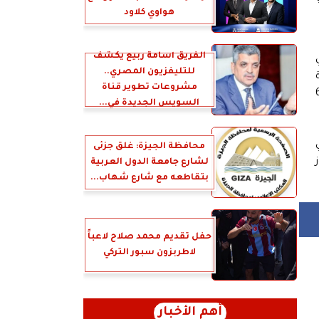
هواوي كلاود
الفريق أسامة ربيع يكشف
للتليفزيون المصري..
مشروعات تطوير قناة
صولهم على ضربه جزاء فى الدقيقة 68
السويس الجديدة في...
محافظة الجيزة: غلق جزئى
لشارع جامعة الدول العربية
بتقاطعه مع شارع شهاب...
حفل تقديم محمد صلاح لاعباً
لاطربزون سبور التركي
أهم الأخبار