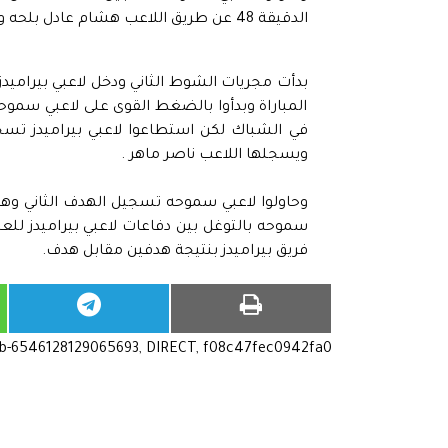
الدقيقة 48 عن طريق اللاعب هشام عادل بلحه وينتهي الشوط الأول بالتعادل الايجابي بين الفريقين.
بدأت مجريات الشوط الثاني ودخل لاعبي بيراميد
المباراة وبدأوا بالضغط القوى على لاعبي سمو
ويسجلها اللاعب ناصر ماهر .
وحاولوا لاعبي سموحه تسجيل الهدف الثاني وهدف 
سموحه بالتوغل بين دفاعات لاعبي بيراميدز للع
فريق بيراميدز بنتيجة هدفين مقابل هدف.
ub-6546128129065693, DIRECT, f08c47fec0942fa0