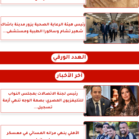
رئيس هيئة الرعاية الصحية يزور مدينة باشاك
شهير تشام وساكورا الطبية ومستشفى...
العدد الورقي
آخر الأخبار
رئيس لجنة الاتصالات بمجلس النواب
للتليفزيون المصري: بصمة الوجه تنهي أزمة
تسجيل...
الأهلي ينهي مرانه المسائي في معسكر