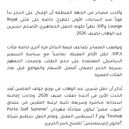
وأكدت مصادر من الجهة المنظمة أن الإقبال على الحجز بدأ
قوياً منذ الساعات الأولى للطرح، خاصة على فئتي Royal
Lounge وVIP، نظراً لكونه الحفل الجماهيري الأضخم لشيرين
عبد الوهاب لصيف 2026 .
وتوقعت المصادر تضاعف قيمة التذاكر مرة أخرى خاصة فئات
الـVIP، خلال الأيام المقبلة، تماشياً مع سياسة التسعير
الديناميكي المعتمدة على حجم الطلب ونصحت الجمهور
بسرعة الحجز لضمان أفضل الأسعار والمواقع قبل نفاد
الفئات المميزة.
يُذكر أن حفل شيرين عبد الوهاب في بورتو جولف العلمين يُعد
الحدث الأبرز في أجندة حفلات صيف 2026، وجاءت إقامته
استجابة مباشرة وسريعة تلبية لرغبة الملايين من عشاق
"صوت مصر" لتكون مفاجأة مهرجان "Porto Golf Summer
Festival" يوم 7 أغسطس المقبل. ويقام الحفل بتنظيم شركة
"أمازون إنترتينمنتس" للمنتج ياسر الحريري.