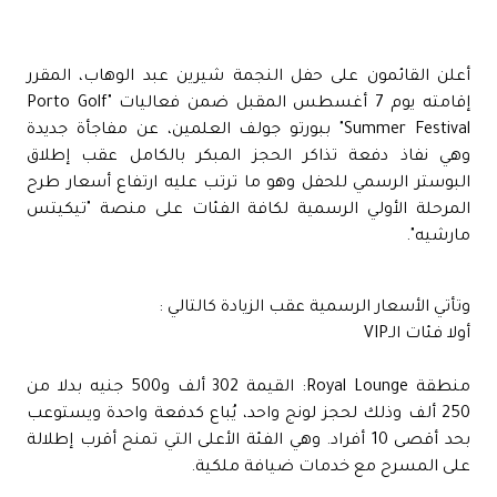
أعلن القائمون على حفل النجمة شيرين عبد الوهاب، المقرر
إقامته يوم 7 أغسطس المقبل ضمن فعاليات "Porto Golf
Summer Festival" ببورتو جولف العلمين، عن مفاجأة جديدة
وهي نفاذ دفعة تذاكر الحجز المبكر بالكامل عقب إطلاق
البوستر الرسمي للحفل وهو ما ترتب عليه ارتفاع أسعار طرح
المرحلة الأولي الرسمية لكافة الفئات على منصة "تيكيتس
مارشيه".
وتأتي الأسعار الرسمية عقب الزيادة كالتالي :
أولا فئات الـVIP
منطقة Royal Lounge: القيمة 302 ألف و500 جنيه بدلا من
250 ألف وذلك لحجز لونج واحد، يُباع كدفعة واحدة ويستوعب
بحد أقصى 10 أفراد. وهي الفئة الأعلى التي تمنح أقرب إطلالة
على المسرح مع خدمات ضيافة ملكية.