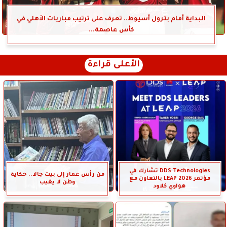
البداية أمام بترول أسيوط.. تعرف على ترتيب مباريات الأهلي في
كأس عاصمة...
الأعلى قراءة
DDS Technologies تشارك في
من رأس عمار إلى بيت جالا.. حكاية
مؤتمر LEAP 2026 بالتعاون مع
وطن لا يغيب
هواوي كلاود