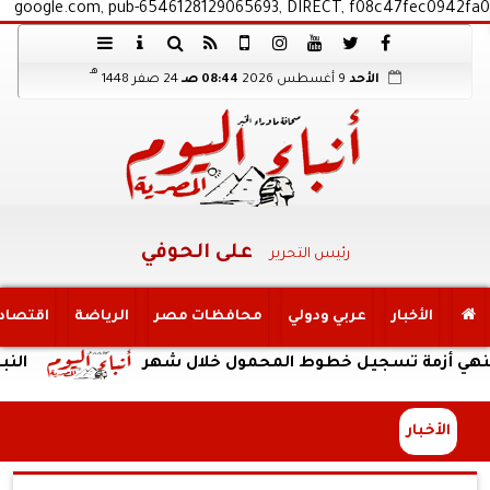
google.com, pub-6546128129065693, DIRECT, f08c47fec0942fa0
هـ
الأحد
9 أغسطس 2026
08:44 صـ
24 صفر 1448
على الحوفي
رئيس التحرير
الأخبار
عربي ودولي
محافظات مصر
الرياضة
اقتصاد
زمة تسجيل خطوط المحمول خلال شهر
النبؤة
الأخبار