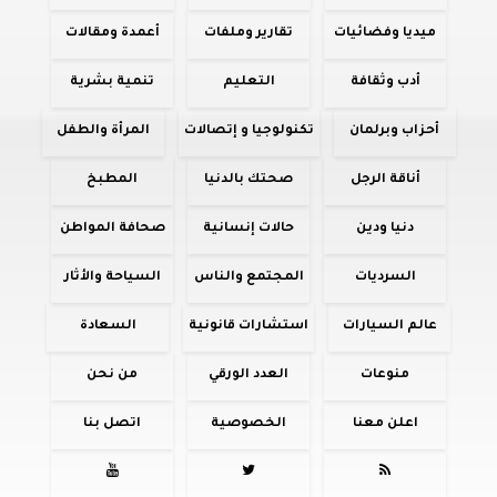
ميديا وفضائيات
تقارير وملفات
أعمدة ومقالات
أدب وثقافة
التعليم
تنمية بشرية
أحزاب وبرلمان
تكنولوجيا و إتصالات
المرأة والطفل
أناقة الرجل
صحتك بالدنيا
المطبخ
دنيا ودين
حالات إنسانية
صحافة المواطن
السرديات
المجتمع والناس
السياحة والأثار
عالم السيارات
استشارات قانونية
السعادة
منوعات
العدد الورقي
من نحن
اعلن معنا
الخصوصية
اتصل بنا


