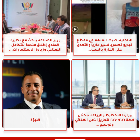
الداخلية: ضبط المتهم في مقطع
وزير الصناعة يبحث مع نظيره
فيديو تظهربالسير عارياً والتعدى
الهندي إطلاق منصة للتكامل
على المارة بالسب...
الصناعي وزيادة الاستثمارات...
وزارتا التخطيط والزراعة تبحثان
خطة ٢٠٢٦/ ٢٠٢٧ لتعزيز الأمن الغذائي
النبؤة
وتوسيع...