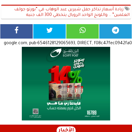
زيادة أسعار تذاكر حفل شيرين عبد الوهاب في ”بورتو جولف
العلمين” .. واللونج الواحد الرويال يتخطي 300 الف جنيه
google.com, pub-6546128129065693, DIRECT, f08c47fec0942fa0
الأخبار