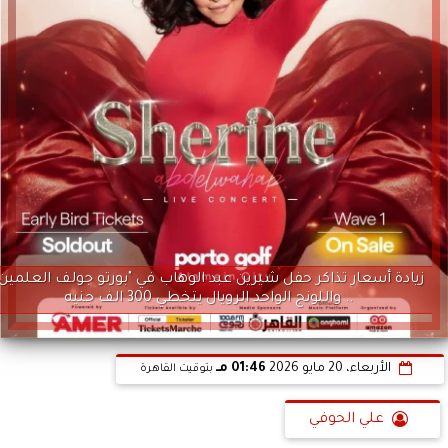
زيادة أسعار تذاكر حفل شيرين عبد الوهاب في "بورتو جولف العلمين"
.. واللونج الواحد الرويال يتخطي 300 الف جنيه
الأربعاء، 20 مايو 2026
01:46 مـ
بتوقيت القاهرة
علي الحوفي