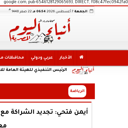
google.com, pub-6546128129065693, DIRECT, f08c47fec0942fa0
هـ
الجمعة
7 أغسطس 2026
06:54 مـ
22 صفر 1448
الأخبار
عربي ودولي
محافظات م
درات”
الرئيس التنفيذي للهيئة العامة للاستثمار 
الرياضة
أيمن فتحي: تجديد الشراكة مع 
مع 