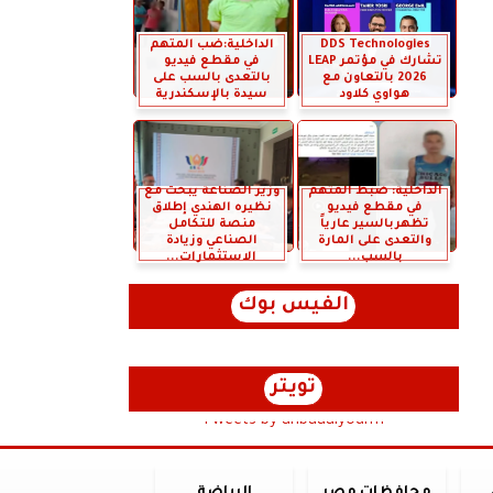
DDS Technologies
الداخلية:ضب المتهم
تشارك في مؤتمر LEAP
في مقطع فيديو
2026 بالتعاون مع
بالتعدى بالسب على
هواوي كلاود
سيدة بالإسكندرية
الداخلية: ضبط المتهم
وزير الصناعة يبحث مع
في مقطع فيديو
نظيره الهندي إطلاق
تظهربالسير عارياً
منصة للتكامل
والتعدى على المارة
الصناعي وزيادة
بالسب...
الاستثمارات...
الفيس بوك
تويتر
Tweets by anbaaalyoum1