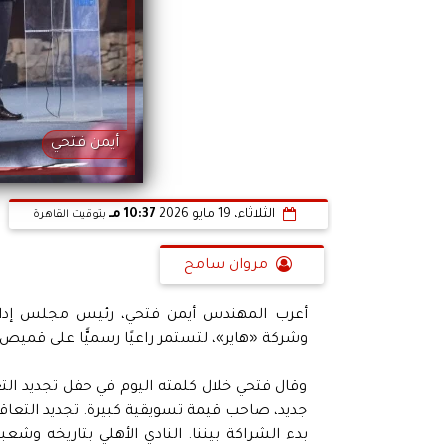
أيمن فتحي
الثلاثاء، 19 مايو 2026
10:37 مـ
بتوقيت القاهرة
مروان سامح
أعرب المهندس أيمن فتحي، رئيس مجلس إدارة ش
وشركة «هاير»، لتستمر راعيًا رسميًّا على قميص 
وقال فتحي خلال كلمته اليوم في حفل تجديد الت
جديد، صاحب قيمة تسويقية كبيرة. تجديد التعاقد
بدء الشراكة بيننا. النادي الأهلي بتاريخه وش