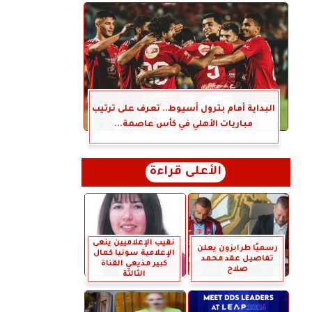
البداية أمام بترول أسيوط.. تعرف على ترتيب
مباريات الأهلي في كأس عاصمة...
الأعلى قراءة
نقيب الإعلاميين ينعى
رسميًا طرابزون يعلن
الإعلامية سونيا كمال
تفاصيل عقد محمد
كبير مذيعي القناة
صلاح
الثالثة