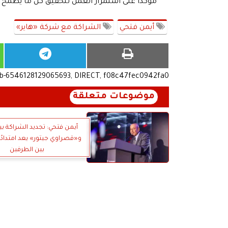
مؤكدًا على استمرار العمل لتحقيق كل ما يطمح إل
أيمن فتحي
الشراكة مع شركة «هاير»
ub-6546128129065693, DIRECT, f08c47fec0942fa0
موضوعات متعلقة
أيمن فتحي: تجديد الشراكة بي
و«قصراوي جيتور» يعد امتدادًا
بين الطرفين