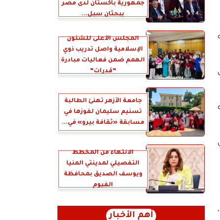
جمهورية باكستان لدى مصر
يبحثان سبل...
المجلس الأعلى للشئون
الإسلامية واصل تدريب ذوي
الهمم ضمن فعاليات مبادرة
”قدرات”
جامعة الأزهر تهنئ الطالبة
تسنيم سليمان لفوزها في
مسابقة «ثقافة بيرو» في...
الانتهاء من المخطط
التفصيلي لمدينتي المنيا
ويوسف الصديق بمحافظة
الفيوم
أهم الأخبار