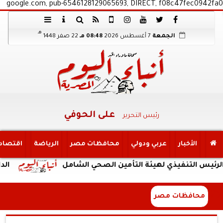
google.com, pub-6546128129065693, DIRECT, f08c47fec0942fa0
هـ
الجمعة
7 أغسطس 2026
08:48 مـ
22 صفر 1448
على الحوفي
رئيس التحرير
الأخبار
عربي ودولي
محافظات مصر
الرياضة
اقتصاد
تنفيذي لهيئة التأمين الصحي الشامل
الداخلية: ض
محافظات مصر