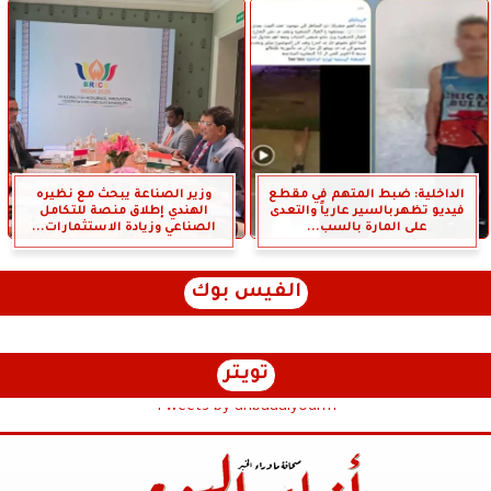
الداخلية: ضبط المتهم في مقطع
وزير الصناعة يبحث مع نظيره
فيديو تظهربالسير عارياً والتعدى
الهندي إطلاق منصة للتكامل
على المارة بالسب...
الصناعي وزيادة الاستثمارات...
الفيس بوك
تويتر
Tweets by anbaaalyoum1