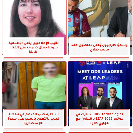
نقيب الإعلاميين ينعى الإعلامية
رسميًا طرابزون يعلن تفاصيل عقد
سونيا كمال كبير مذيعي القناة
محمد صلاح
الثالثة
DDS Technologies تشارك في
الداخلية:ضب المتهم في مقطع
مؤتمر LEAP 2026 بالتعاون مع
فيديو بالتعدى بالسب على سيدة
هواوي كلاود
بالإسكندرية