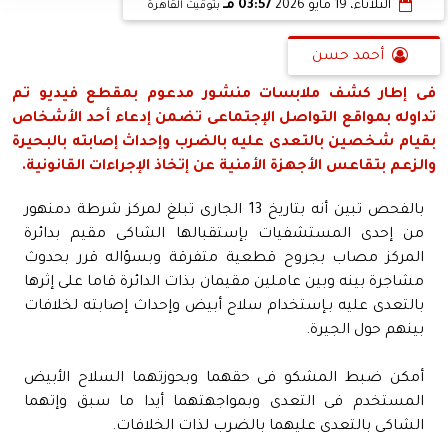
الثلاثاء، 19 مايو 2026
03:57 مـ
بتوقيت القاهرة
أحمد حسن
فى إطار كشف ملابسات منشور مدعوم بمقطع فيديو تم
تداوله بمواقع التواصل الإجتماعى تضمن إدعاء أحد الأشخاص
بقيام شخصين بالتعدى عليه بالضرب وإحداث إصابته بالبحيرة
والزعم بتقاعس الأجهزة الأمنية عن إتخاذ الإجراءات القانونية.
بالفحص تبين أنه بتاريخ 13 الجارى تبلغ لمركز شرطة دمنهور
من إحدى المستشفيات بإستقبالها الشاكى مقيم بدائرة
المركز مصاب بجروح قطعية متفرقة وبسؤاله قرر بحدوث
مشاجرة بينه وبين عاملين مقيمان بذات الدائرة قاما على إثرها
بالتعدى عليه بـإستخدام سلاح أبيض وإحداث إصابته لخلافات
بينهم حول الجيرة.
أمكن ضبط المشكو فى حقهما وبحوزتهما السلاح الأبيض
المستخدم فى التعدى وبمواجهتهما أيدا ما سبق وإتهما
الشاكى بالتعدى عليهما بالضرب لذات الخلافات.