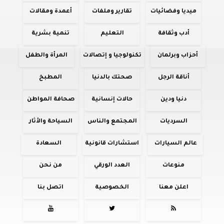
ميديا وفضائيات
تقارير وملفات
أعمدة ومقالات
أدب وثقافة
التعليم
تنمية بشرية
أحزاب وبرلمان
تكنولوجيا و إتصالات
المرأة والطفل
أناقة الرجل
صحتك بالدنيا
المطبخ
دنيا ودين
حالات إنسانية
صحافة المواطن
السرديات
المجتمع والناس
السياحة والأثار
عالم السيارات
استشارات قانونية
السعادة
منوعات
العدد الورقي
من نحن
اعلن معنا
الخصوصية
اتصل بنا


