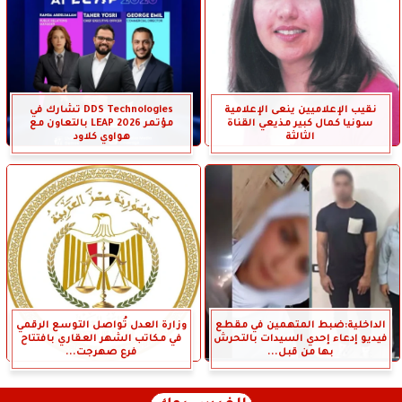
نقيب الإعلاميين ينعى الإعلامية
DDS Technologies تشارك في
سونيا كمال كبير مذيعي القناة
مؤتمر LEAP 2026 بالتعاون مع
الثالثة
هواوي كلاود
الداخلية:ضبط المتهمين في مقطع
وزارة العدل تُواصل التوسع الرقمي
فيديو إدعاء إحدي السيدات بالتحرش
في مكاتب الشهر العقاري بافتتاح
بها من قبل...
فرع صهرجت...