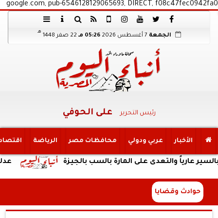
google.com, pub-6546128129065693, DIRECT, f08c47fec0942fa0
هـ
الجمعة
7 أغسطس 2026
05:26 مـ
22 صفر 1448
على الحوفي
رئيس التحرير
الأخبار
عربي ودولي
محافظات مصر
الرياضة
اقتصاد
اً والتعدى على المارة بالسب بالجيزة
عدلي وعبد ا
حوادث وقضايا