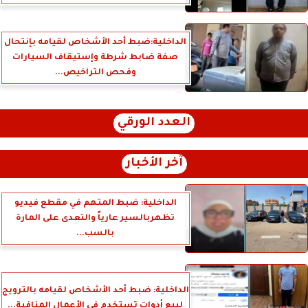
الداخلية:ضبط أحد الأشخاص لقيامه بإنتحال
صفة ضابط شرطة وإستيقاف السيارات
وفحص التراخيص...
العدد الورقي
آخر الأخبار
الداخلية: ضبط المتهم في مقطع فيديو
تظهربالسير عارياً والتعدى على المارة
بالسب...
الداخلية: ضبط أحد الأشخاص لقيامه بالترويج
لبيع أدوات تستخدم فى الأعمال المنافية...