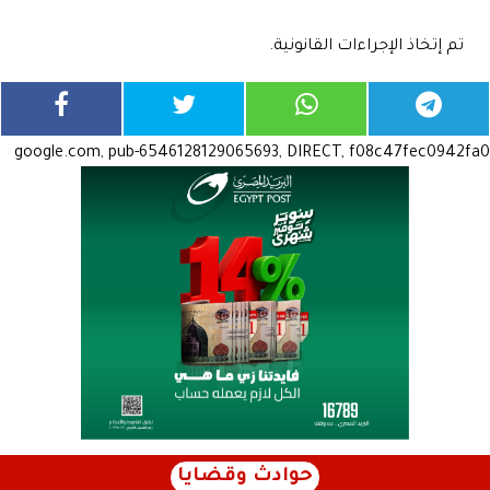
تم إتخاذ الإجراءات القانونية.
google.com, pub-6546128129065693, DIRECT, f08c47fec0942fa0
حوادث وقضايا