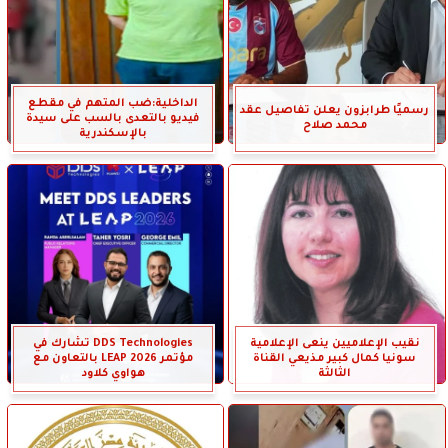
الداخلية:ضب المتهم في مقطع
رسميًا طرابزون يعلن تفاصيل عقد
فيديو بالتعدى بالسب على سيدة
محمد صلاح
بالإسكندرية
نقيب الإعلاميين ينعى الإعلامية
DDS Technologies تشارك في
سونيا كمال كبير مذيعي القناة
مؤتمر LEAP 2026 بالتعاون مع
الثالثة
هواوي كلاود