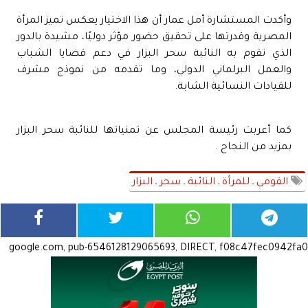
وأكدت المستشارة أمل عمار أن هذا الاختيار يعكس تميز المرأة
المصرية وقدرتها على تحقيق حضور مؤثر دوليًا، مشيدة بالدور
الذي تقوم به النائبة سحر البزار في دعم قضايا الشباب
والعمل البرلماني الدولي، وما تقدمه من نموذج مشرف
للقيادات النسائية الشابة.
كما أعربت رئيسة المجلس عن تمنياتها للنائبة سحر البزار
بمزيد من النجاح .
القومي ـ للمرأة ـ النائبة ـ سحر ـ البزار
google.com, pub-6546128129065693, DIRECT, f08c47fec0942fa0