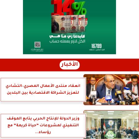
الأخبار
انعقاد منتدى الأعمال المصري–التشادي
لتعزيز الشراكة الاقتصادية بين البلدين
وزير الدولة للإنتاج الحربي يتابع الموقف
التنفيذي لمشروعات ”حياة كريمة” مع
رؤساء...