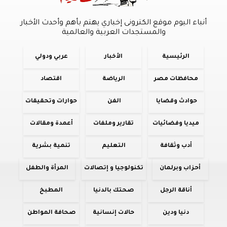
أنباء اليوم موقع الكترونى إخباري يهتم بأهم وأحدث الأخبار
والمستجدات العربية والعالمية
الرئيسية
الأخبار
عربي ودولي
محافظات مصر
الرياضة
اقتصاد
حوادث وقضايا
الفن
حوارات وتحقيقات
ميديا وفضائيات
تقارير وملفات
أعمدة ومقالات
أدب وثقافة
التعليم
تنمية بشرية
أحزاب وبرلمان
تكنولوجيا و إتصالات
المرأة والطفل
أناقة الرجل
صحتك بالدنيا
المطبخ
دنيا ودين
حالات إنسانية
صحافة المواطن