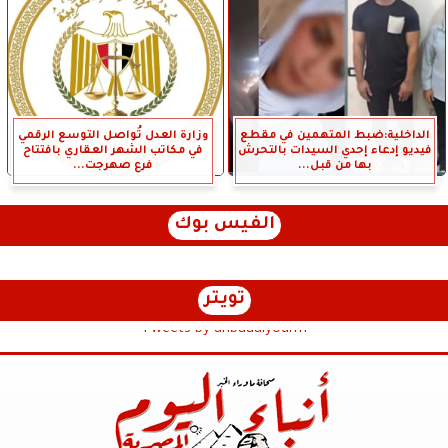
الداخلية:ضبط المتهمين في مقطع
وزارة العدل تُواصل التوسع الرقمي
فيديو إدعاء إحدي السيدات بالتحرش
في مكاتب الشهر العقاري بافتتاح
بها من قبل...
فرع صهرجت...
الفيس بوك
تويتر
Tweets by anbaaalyoum1