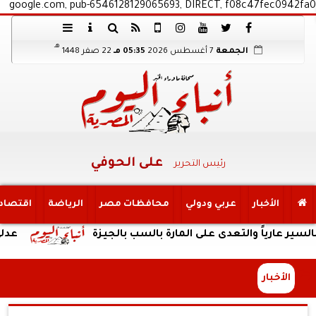
google.com, pub-6546128129065693, DIRECT, f08c47fec0942fa0
هـ
الجمعة
7 أغسطس 2026
05:35 مـ
22 صفر 1448
على الحوفي
رئيس التحرير
الأخبار
عربي ودولي
محافظات مصر
الرياضة
اقتصاد
ً والتعدى على المارة بالسب بالجيزة
عدلي وعبد ال
الأخبار