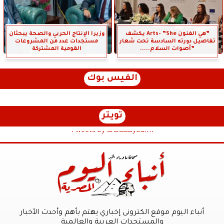
”هي الفنون Arts- ”She يكشف
وزيرا الإنتاج الحربي والصحة يبحثان
تفاصيل دورته السادسة تحت شعار
مستجدات عدد من المشروعات
”أصوات السلام.....
القومية المشتركة
الفيس بوك
تويتر
Tweets by anbaaalyoum1
أنباء اليوم موقع الكترونى إخباري يهتم بأهم وأحدث الأخبار
والمستجدات العربية والعالمية