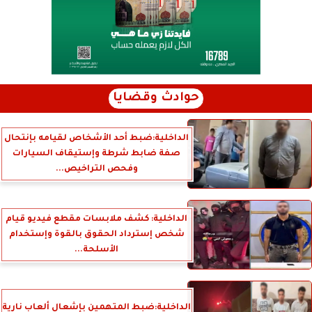
حوادث وقضايا
الداخلية:ضبط أحد الأشخاص لقيامه بإنتحال
صفة ضابط شرطة وإستيقاف السيارات
وفحص التراخيص...
الداخلية: كشف ملابسات مقطع فيديو قيام
شخص إسترداد الحقوق بالقوة وإستخدام
الأسلحة...
الداخلية:ضبط المتهمين بإشعال ألعاب نارية