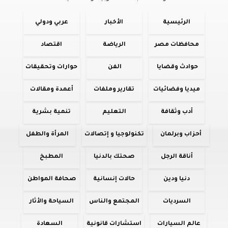
الرئيسية
الأخبار
عربي ودولي
محافظات مصر
الرياضة
اقتصاد
حوادث وقضايا
الفن
حوارات وتحقيقات
ميديا وفضائيات
تقارير وملفات
أعمدة ومقالات
أدب وثقافة
التعليم
تنمية بشرية
أحزاب وبرلمان
تكنولوجيا و إتصالات
المرأة والطفل
أناقة الرجل
صحتك بالدنيا
المطبخ
دنيا ودين
حالات إنسانية
صحافة المواطن
السرديات
المجتمع والناس
السياحة والأثار
عالم السيارات
استشارات قانونية
السعادة