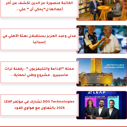
الكاتبة منصورة عز الدين تكشف عن أخر
أعمالها ل”يحكي أن ” علي...
عدلي وعبد العزيز يستقبلان بعثة الأهلي في
إسبانيا
مجلة ”الإذاعة والتليفزيون ” : رقمنة تراث
ماسبيرو.. مشروع وطني لحماية...
DDS Technologies تشارك في مؤتمر LEAP
2026 بالتعاون مع هواوي كلاود