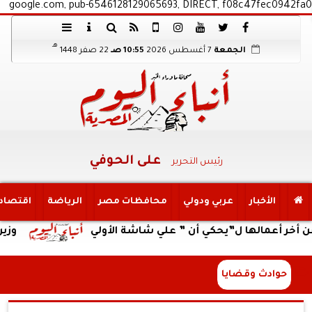
google.com, pub-6546128129065693, DIRECT, f08c47fec0942fa0
هـ
الجمعة
7 أغسطس 2026
10:55 صـ
22 صفر 1448
على الحوفي
رئيس التحرير
الأخبار
عربي ودولي
محافظات مصر
الرياضة
اقتصاد
مالها ل”يحكي أن ” علي شاشة الأولي
وزير العمل ي
حوادث وقضايا