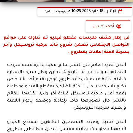
الإثنين، 18 مايو 2026
10:23 مـ
بتوقيت القاهرة
أحمد حسن
فى إطار كشف ملابسات مقطع فيديو تم تداوله على مواقع
التواصل الإجتماعى تضمن شروع قائد مركبة تروسيكل وآخر
بسرقة لافتة إعلانات بمطروح .
أمكن تحديد القائم على النشر سائق مقيم بدائرة قسم شرطة
النجيلةوبسؤاله قرر أنه بتاريخ 4 الجارى وحال سيره بالسيارة
قيادته بدائرة قسم شرطة مطروح فوجئ بقيام أحد الأشخاص
بخلع باب حديدى من اللافتة الظاهرة بمقطع الفيديو ومحاولة
رفعه أعلى مركبة تروسيكل قيادة أخر ولدى رؤيتهما للقائم
بالنشر حال تصويرهما قاما بإعادته ووضعه بجوار اللافتة
وإنصرفا بمركبة التروسيكل.
أمكن تحديد وضبط الشخصين الظاهرين بمقطع الفيديو
لأحدهما معلومات جنائية مقيمان بنطاق محافظتى مطروح