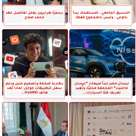
التنسيق الجامعي.. (مستقبلك يبدأ
رسميًا طرابزون يعلن تفاصيل عقد
بالوعي.. وليس بالمجموع فقط)
محمد صلاح
نيسان مصر تبدأ مبيعات ”نيسان
بطارية ضخمة وتصميم متين ودعم
ماجنيت” المجمعة محليًا، وتُعِيد
سهل لتطبيقات جوجل: لماذا يُعد
تعريف فئة السيارات...
هاتف HUAWEI...