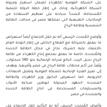
على الشبكة القومية للكهرباء لضمان استقرار ومرونة
الشبكة الكهربائية، وذلك في إطار خطة الدولة للتنمية
المُستدامة، مُشدداً سيادته على تعظيم الاستفادة من
الإمكانيات الطبيعية التي تمتلكها مصر في مجالات الطاقة
الشمسية وطاقة الرياح.
وأوضح المُتحدث الرسمي أنه تم خلال الاجتماع أيضاً استعراض
ما يتعلق بالشراكة مع القطاع الخاص في إطار التوجه العام
بالاعتماد عليه كشريك نجاح في مجال الطاقة الجديدة
والمُتجددة، خاصة ما يتعلق بمجمع إنتاج الكهرباء من طاقة
الرياح بجبل الزيت، البالغ قدراته الإجمالية نحو 580 ميجاوات،
ويُعدّ من أكبر محطات طاقة الرياح في مصر وأفريقيا، ويهدف
إلى تعزيز القدرة الإنتاجية للشبكة القومية وتقليل الانبعاثات
الكربونية، كما استعرض الدكتور وزير الكهرباء والطاقة
المتجددة الجهود المبذولة لتوطين صناعة الأدوات
والمستلزمات المستخدمة في انتاج الطاقة الجديدة
والمتجددة في مصر.
وأضاف المُتحدث الرسمي أنه تم التأكيد خلال الاجتماع على