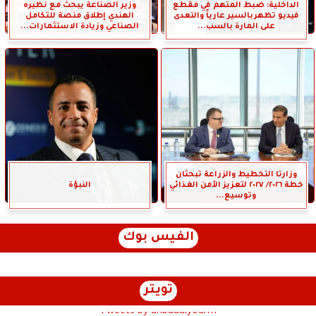
الداخلية: ضبط المتهم في مقطع
وزير الصناعة يبحث مع نظيره
فيديو تظهربالسير عارياً والتعدى
الهندي إطلاق منصة للتكامل
على المارة بالسب...
الصناعي وزيادة الاستثمارات...
وزارتا التخطيط والزراعة تبحثان
خطة ٢٠٢٦/ ٢٠٢٧ لتعزيز الأمن الغذائي
النبؤة
وتوسيع...
الفيس بوك
تويتر
Tweets by anbaaalyoum1