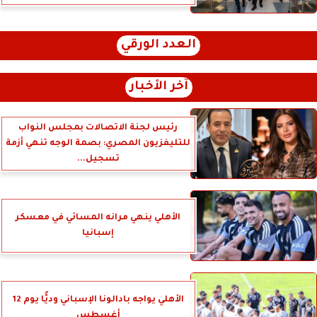
العدد الورقي
آخر الأخبار
رئيس لجنة الاتصالات بمجلس النواب
للتليفزيون المصري: بصمة الوجه تنهي أزمة
تسجيل...
الأهلي ينهي مرانه المسائي في معسكر
إسبانيا
الأهلي يواجه بادالونا الإسباني وديًّا يوم 12
أغسطس