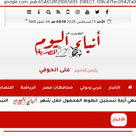
google.com, pub-6546128129065693, DIRECT, f08c47fec0942fa0
هـ
الأحد
9 أغسطس 2026
08:38 صـ
24 صفر 1448
على الحوفي
رئيس التحرير
الأخبار
عربي ودولي
محافظات مصر
الرياضة
اقتصاد
زمة تسجيل خطوط المحمول خلال شهر
النبؤة
الأخبار