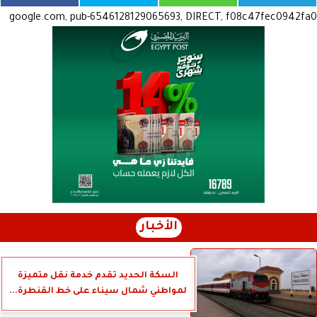
google.com, pub-6546128129065693, DIRECT, f08c47fec0942fa0
الأخبار
السكة الحديد تقدم خدمة نقل متميزة
لمواطني شمال سيناء على خط القنطرة...