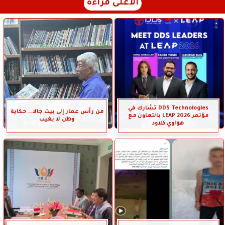
الأعلى قراءة
DDS Technologies تشارك في
من رأس عمار إلى بيت جالا.. حكاية
مؤتمر LEAP 2026 بالتعاون مع
وطن لا يغيب
هواوي كلاود