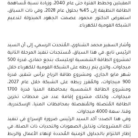
المقبلين وخطط الفترة حتى عام 2040، وزيادة نسبة مُساهمة
الطاقة النظيفة إلى 45% بحلول عام 2028، وفي ذات السياق،
استعرض الدكتور محمود عصمت الجهود المبذولة لتدعيم
الشبكة القومية للكهرباء.
وأشار السفير محمد الشناوي، المُتحدث الرسمي، إلى أن السيد
الرئيس تابع، في هذا السياق، مُستجدات تنفيذ المرحلة الثانية
لمشروع الطاقة الشمسية اوبليسك بنجع حمادي، قدرة 500
ميجاوات، والذي يتم ربطه على الشبكة القومية للكهرباء خلال
شهر مايو الجاري، ومشروع طاقة الرياح برأس شقير، قدرة
900 ميجاوات، والمُقرر ربطه على الشبكة خلال عام 2027،
ومشروع الطاقة الشمسية بمحافظة المنيا قدرة 1700
ميجاوات، وكذلك مشروع إقامة عدد من محطات تخزين
الطاقة المُتصلة والمُنفصلة بمحافظات المنيا، الإسكندرية،
وقنا، سعة 4000 ميجاوات.
وفي هذا الصدد؛ أكد السيد الرئيس ضرورة الإسراع في تنفيذ
تلك المشروعات وتذليل الصعوبات والتحديات ذات الصلة، في
إطار الالتزام بالجداول الزمنية المُحددة لإنهاء الأعمال والربط