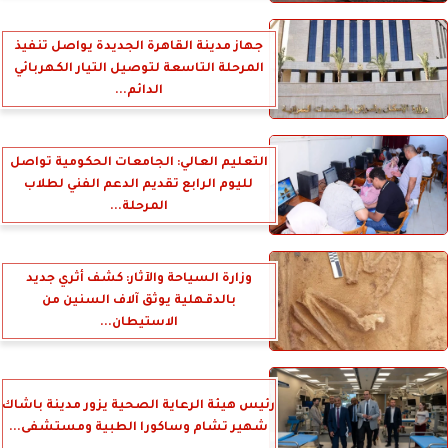
جهاز مدينة القاهرة الجديدة يواصل تنفيذ
المرحلة التاسعة لتوصيل التيار الكهربائي
الدائم...
التعليم العالي: الجامعات الحكومية تواصل
لليوم الرابع تقديم الدعم الفني لطلاب
المرحلة...
وزارة السياحة والآثار: كشف أثري جديد
بالدقهلية يوثق آلاف السنين من
الاستيطان...
رئيس هيئة الرعاية الصحية يزور مدينة باشاك
شهير تشام وساكورا الطبية ومستشفى...