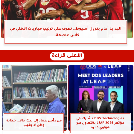
البداية أمام بترول أسيوط.. تعرف على ترتيب مباريات الأهلي في
كأس عاصمة...
الأعلى قراءة
DDS Technologies تشارك في
من رأس عمار إلى بيت جالا.. حكاية
مؤتمر LEAP 2026 بالتعاون مع
وطن لا يغيب
هواوي كلاود