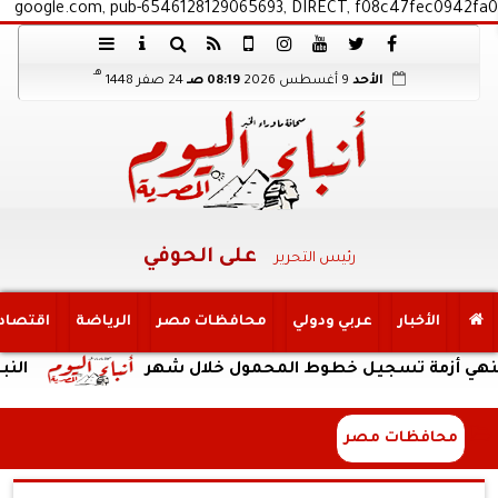
google.com, pub-6546128129065693, DIRECT, f08c47fec0942fa0
هـ
الأحد
9 أغسطس 2026
08:19 صـ
24 صفر 1448
على الحوفي
رئيس التحرير
الأخبار
عربي ودولي
محافظات مصر
الرياضة
اقتصاد
زمة تسجيل خطوط المحمول خلال شهر
النبؤة
محافظات مصر