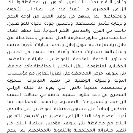
وتناول اللقاء، بحث آليات تعزيز التعاون بين المحافظة والبنك
الزراعي المصري في تنفيذ عدد من المبادرات التنموية
والاجتماعية، بما يسهم في توفير المزيد من أوجه الدعم
والرعاية للأسر المستحقة، وتحسين جودة الحياة للمواطنين،
خاصة في القرى والمناطق الأكثر احتياجاً. كما شهد اللقاء
مناقشة سبل تطوير منظومة النقل الجماعي بالمحافظة، من
خلال دراسة إمكانية تمويل إحلال وتجديد سيارات الأجرة القديمة
واستبدالها بسيارات حديثة وآمنة، بما يسهم في تحسين
مستوى الخدمة المقدمة للمواطنين، والارتقاء بالمظهر
الحضاري لمنظومة النقل الداخلي بالمحافظة.وأكد محافظ
بني سويف، حرص المحافظة على تعزيز التعاون مع مؤسسات
الدولة والبنوك الوطنية في تنفيذ المبادرات التنموية
والمجتمعية، مشيداً بالدور الذي يقوم به البنك الزراعي
المصري في دعم جهود التنمية، خاصة في مجالات التنمية
الزراعية، والمشروعات الصغيرة، والحماية الاجتماعية، بما
ينعكس إيجابياً على مستوى معيشة المواطنين. من جانبهم،
أعرب أعضاء وفد البنك الزراعي المصري عن تقديرهم للتعاون
البناء مع محافظة بني سويف، مؤكدين استمرار البنك في
تنفيذ مبادراته المجتمعية والتنموية بالمحافظة، بما يدعم