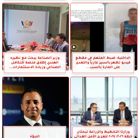
الداخلية: ضبط المتهم في مقطع
وزير الصناعة يبحث مع نظيره
فيديو تظهربالسير عارياً والتعدى
الهندي إطلاق منصة للتكامل
على المارة بالسب...
الصناعي وزيادة الاستثمارات...
وزارتا التخطيط والزراعة تبحثان
خطة ٢٠٢٦/ ٢٠٢٧ لتعزيز الأمن الغذائي
النبؤة