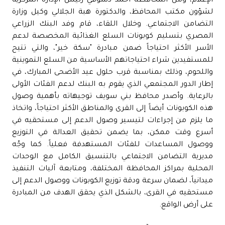
الإعلام، ومن المحافظة أحمد دسوقي رئيس الإدارة المركزية
لشؤون مكتب المحافظ، والدكتورة هبة الجلالي وكيل وزارة
التضامن الاجتماعي. وخلال اللقاء، قام وفد البنك الزراعي
المصري بتسليم كوبونات السلع الغذائية المخصصة لدعم
الأسر الأكثر احتياجاً ضمن مبادرة "سكة خير"، والتي تتيح
للمستفيدين شراء احتياجاتهم الأساسية من السلع التموينية
واللحوم، وذلك بمناسبة قرب حلول عيد الأضحى المبارك، في
إطار الدور المجتمعي الذي يقوم به البنك لدعم الفئات الأولى
بالرعاية. وأصدر محافظ بني سويف توجيهاته بأهمية وصول
هذه الكوبونات أيضاً إلى القرى والمناطق الأكثر احتياجاً، واتخاذ
ما يلزم من إجراءات لتيسير وصول الدعم إلى مستحقيه في
أسرع وقت ممكن، بما يضمن تحقيق العدالة في التوزيع
ووصول المساعدات للفئات المستهدفة فعلياً. كما وجّه
مديرية التضامن الاجتماعي بالتنسيق الكامل مع الوحدات
المحلية بمراكز المحافظة المختلفة، ومتابعة آليات التنفيذ
ميدانياً، لضمان سرعة ودقة توزيع الكوبونات ووصول الدعم إلى
مستحقيه في القرى، بالشكل الذي يحقق الهدف من المبادرة
على أرض الواقع.