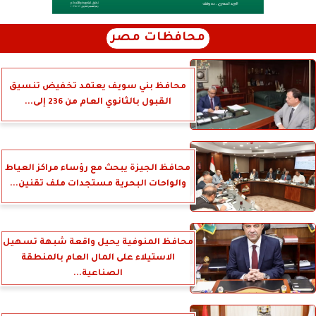
محافظات مصر
محافظ بني سويف يعتمد تخفيض تنسيق
القبول بالثانوي العام من 236 إلى...
محافظ الجيزة يبحث مع رؤساء مراكز العياط
والواحات البحرية مستجدات ملف تقنين...
محافظ المنوفية يحيل واقعة شبهة تسهيل
الاستيلاء على المال العام بالمنطقة
الصناعية...