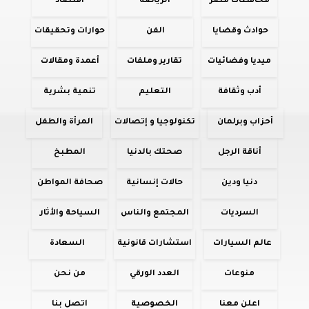
محافظات مصر
الرياضة
اقتصاد
حوادث وقضايا
الفن
حوارات وتحقيقات
ميديا وفضائيات
تقارير وملفات
أعمدة ومقالات
أدب وثقافة
التعليم
تنمية بشرية
أحزاب وبرلمان
تكنولوجيا و إتصالات
المرأة والطفل
أناقة الرجل
صحتك بالدنيا
المطبخ
دنيا ودين
حالات إنسانية
صحافة المواطن
السرديات
المجتمع والناس
السياحة والأثار
عالم السيارات
استشارات قانونية
السعادة
منوعات
العدد الورقي
من نحن
اعلن معنا
الخصوصية
اتصل بنا