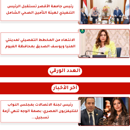
رئيس جامعة الأقصر تستقبل الرئيس
التنفيذي لهيئة التأمين الصحي الشامل
الانتهاء من المخطط التفصيلي لمدينتي
المنيا ويوسف الصديق بمحافظة الفيوم
العدد الورقي
آخر الأخبار
رئيس لجنة الاتصالات بمجلس النواب
للتليفزيون المصري: بصمة الوجه تنهي أزمة
تسجيل...