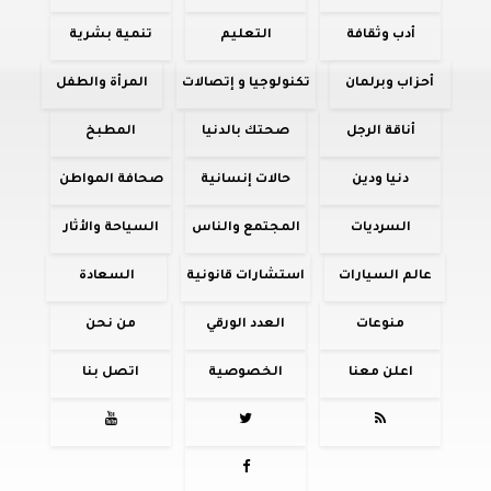
أدب وثقافة
التعليم
تنمية بشرية
أحزاب وبرلمان
تكنولوجيا و إتصالات
المرأة والطفل
أناقة الرجل
صحتك بالدنيا
المطبخ
دنيا ودين
حالات إنسانية
صحافة المواطن
السرديات
المجتمع والناس
السياحة والأثار
عالم السيارات
استشارات قانونية
السعادة
منوعات
العدد الورقي
من نحن
اعلن معنا
الخصوصية
اتصل بنا



