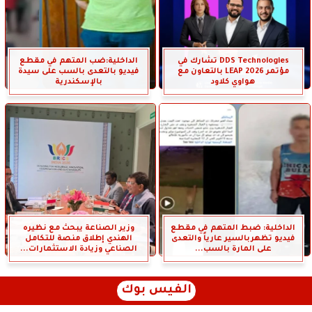
DDS Technologies تشارك في
الداخلية:ضب المتهم في مقطع
مؤتمر LEAP 2026 بالتعاون مع
فيديو بالتعدى بالسب على سيدة
هواوي كلاود
بالإسكندرية
الداخلية: ضبط المتهم في مقطع
وزير الصناعة يبحث مع نظيره
فيديو تظهربالسير عارياً والتعدى
الهندي إطلاق منصة للتكامل
على المارة بالسب...
الصناعي وزيادة الاستثمارات...
الفيس بوك