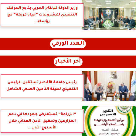
وزير الدولة للإنتاج الحربي يتابع الموقف
التنفيذي لمشروعات ”حياة كريمة” مع
رؤساء...
العدد الورقي
آخر الأخبار
رئيس جامعة الأقصر تستقبل الرئيس
التنفيذي لهيئة التأمين الصحي الشامل
”الزراعة” تستعرض جهودها في دعم
المزارعين وتحقيق الأمن الغذائي خلال
الأسبوع الأول...