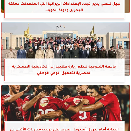
نبيل فهمي يدين تجدد الإعتداءات الإيرانية التي استهدفت مملكة
البحرين ودولة الكويت
جامعة المنوفية تنظم زيارة طلابية إلى الأكاديمية العسكرية
المصرية لتعميق الوعي الوطني
البداية أمام بترول أسيوط.. تعرف على ترتيب مباريات الأهلي في