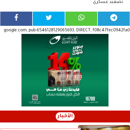
تصعيد عسكري
google.com, pub-6546128129065693, DIRECT, f08c47fec0942fa0
الأخبار