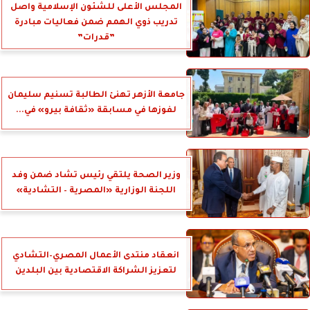
المجلس الأعلى للشئون الإسلامية واصل
تدريب ذوي الهمم ضمن فعاليات مبادرة
”قدرات”
جامعة الأزهر تهنئ الطالبة تسنيم سليمان
لفوزها في مسابقة «ثقافة بيرو» في...
وزير الصحة يلتقي رئيس تشاد ضمن وفد
اللجنة الوزارية «المصرية – التشادية»
انعقاد منتدى الأعمال المصري–التشادي
لتعزيز الشراكة الاقتصادية بين البلدين