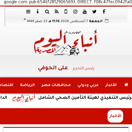
google.com, pub-6546128129065693, DIRECT, f08c47fec0942fa0
هـ
الجمعة
7 أغسطس 2026
11:16 مـ
22 صفر 1448
على الحوفي
رئيس التحرير
الأخبار
عربي ودولي
محافظات مصر
الرياضة
اقتصاد
تنفيذي لهيئة التأمين الصحي الشامل
الداخلية: ض
الأخبار