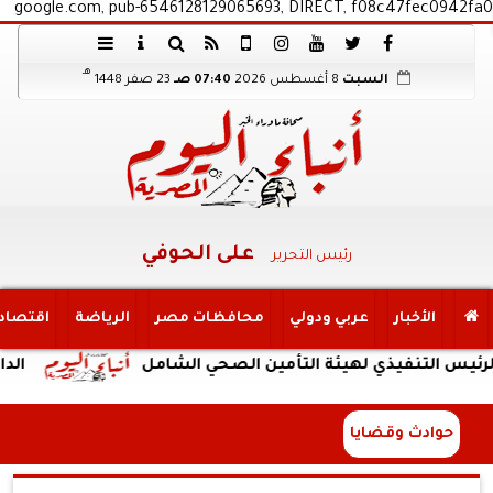
google.com, pub-6546128129065693, DIRECT, f08c47fec0942fa0
هـ
السبت
8 أغسطس 2026
07:40 صـ
23 صفر 1448
على الحوفي
رئيس التحرير
الأخبار
عربي ودولي
محافظات مصر
الرياضة
اقتصاد
التنفيذي لهيئة التأمين الصحي الشامل
الداخلية
حوادث وقضايا