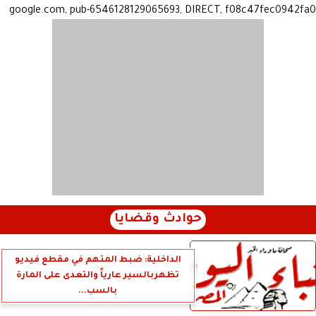
google.com, pub-6546128129065693, DIRECT, f08c47fec0942fa0
حوادث وقضايا
الداخلية: ضبط المتهم في مقطع فيديو
تظهربالسير عارياً والتعدى على المارة
بالسب...