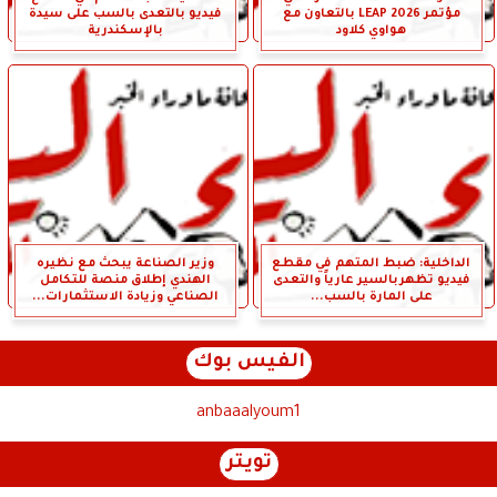
مؤتمر LEAP 2026 بالتعاون مع
فيديو بالتعدى بالسب على سيدة
هواوي كلاود
بالإسكندرية
الداخلية: ضبط المتهم في مقطع
وزير الصناعة يبحث مع نظيره
فيديو تظهربالسير عارياً والتعدى
الهندي إطلاق منصة للتكامل
على المارة بالسب...
الصناعي وزيادة الاستثمارات...
الفيس بوك
anbaaalyoum1
تويتر
Tweets by anbaaalyoum1