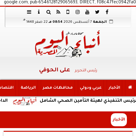
google.com, pub-6546128129065693, DIRECT, f08c47fec0942fa0
هـ
الجمعة
7 أغسطس 2026
08:54 مـ
22 صفر 1448
على الحوفي
رئيس التحرير
الأخبار
عربي ودولي
محافظات مصر
الرياضة
اقتصاد
فيذي لهيئة التأمين الصحي الشامل
الداخلية: ضب
الأخبار