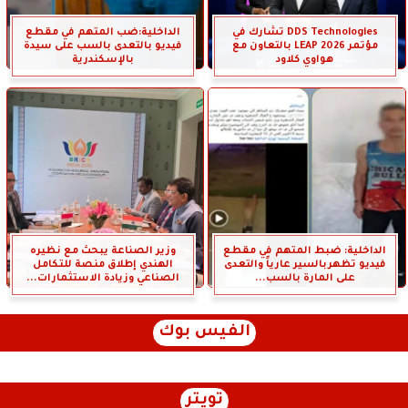
DDS Technologies تشارك في
الداخلية:ضب المتهم في مقطع
مؤتمر LEAP 2026 بالتعاون مع
فيديو بالتعدى بالسب على سيدة
هواوي كلاود
بالإسكندرية
الداخلية: ضبط المتهم في مقطع
وزير الصناعة يبحث مع نظيره
فيديو تظهربالسير عارياً والتعدى
الهندي إطلاق منصة للتكامل
على المارة بالسب...
الصناعي وزيادة الاستثمارات...
الفيس بوك
تويتر