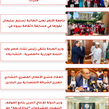
”قدرات”
جامعة الأزهر تهنئ الطالبة تسنيم سليمان
لفوزها في مسابقة «ثقافة بيرو» في...
وزير الصحة يلتقي رئيس تشاد ضمن وفد
اللجنة الوزارية «المصرية – التشادية»
انعقاد منتدى الأعمال المصري–التشادي
لتعزيز الشراكة الاقتصادية بين البلدين
وزير الدولة للإنتاج الحربي يتابع الموقف
التنفيذي لمشروعات ”حياة كريمة” مع