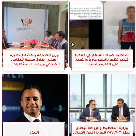
الداخلية: ضبط المتهم في مقطع
وزير الصناعة يبحث مع نظيره
فيديو تظهربالسير عارياً والتعدى
الهندي إطلاق منصة للتكامل
على المارة بالسب...
الصناعي وزيادة الاستثمارات...
وزارتا التخطيط والزراعة تبحثان
خطة ٢٠٢٦/ ٢٠٢٧ لتعزيز الأمن الغذائي
النبؤة