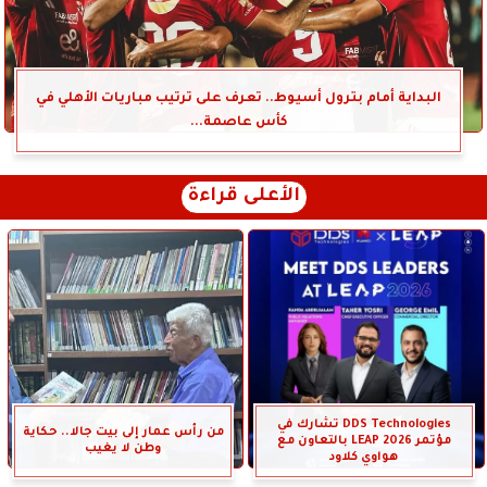
البداية أمام بترول أسيوط.. تعرف على ترتيب مباريات الأهلي في
كأس عاصمة...
الأعلى قراءة
DDS Technologies تشارك في
من رأس عمار إلى بيت جالا.. حكاية
مؤتمر LEAP 2026 بالتعاون مع
وطن لا يغيب
هواوي كلاود