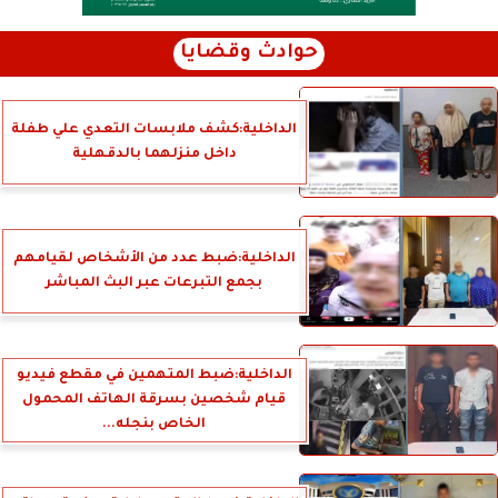
حوادث وقضايا
الداخلية:كشف ملابسات التعدي علي طفلة
داخل منزلهما بالدقهلية
الداخلية:ضبط عدد من الأشخاص لقيامهم
بجمع التبرعات عبر البث المباشر
الداخلية:ضبط المتهمين في مقطع فيديو
قيام شخصين بسرقة الهاتف المحمول
الخاص بنجله...