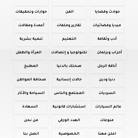
حوادث وقضايا
الفن
حوارات وتحقيقات
ميديا وفضائيات
تقارير وملفات
أعمدة ومقالات
أدب وثقافة
التعليم
تنمية بشرية
أحزاب وبرلمان
تكنولوجيا و إتصالات
المرأة والطفل
أناقة الرجل
صحتك بالدنيا
المطبخ
دنيا ودين
حالات إنسانية
صحافة المواطن
السرديات
المجتمع والناس
السياحة والأثار
عالم السيارات
استشارات قانونية
السعادة
منوعات
العدد الورقي
من نحن
اعلن معنا
الخصوصية
اتصل بنا