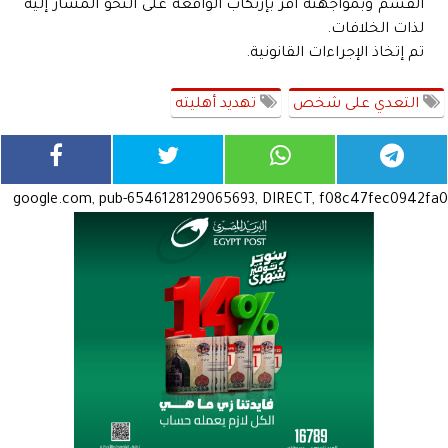
القسم وبمواجهته أقر بإرتكاب الواقعة على النحو المشار إليه
لذات الخلافات.
تم إتخاذ الإجراءات القانونية.
التعدي على شخص
تهديد أهليته
google.com, pub-6546128129065693, DIRECT, f08c47fec0942fa0