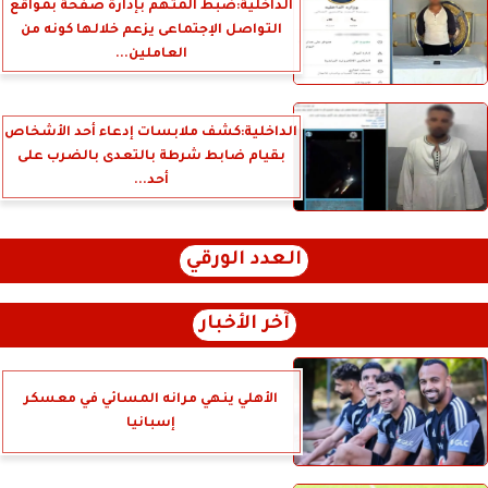
الداخلية:ضبط المتهم بإدارة صفحة بمواقع
التواصل الإجتماعى يزعم خلالها كونه من
العاملين...
الداخلية:كشف ملابسات إدعاء أحد الأشخاص
بقيام ضابط شرطة بالتعدى بالضرب على
أحد...
العدد الورقي
آخر الأخبار
الأهلي ينهي مرانه المسائي في معسكر
إسبانيا