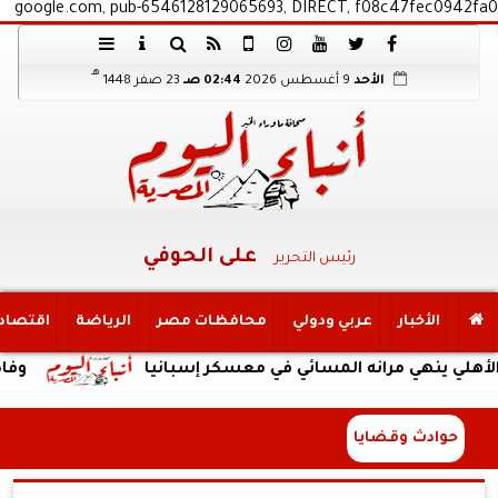
google.com, pub-6546128129065693, DIRECT, f08c47fec0942fa0
هـ
الأحد
9 أغسطس 2026
02:44 صـ
23 صفر 1448
على الحوفي
رئيس التحرير
الأخبار
عربي ودولي
محافظات مصر
الرياضة
اقتصاد
نهي مرانه المسائي في معسكر إسبانيا
وفاة والد ليو
حوادث وقضايا