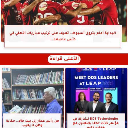
البداية أمام بترول أسيوط.. تعرف على ترتيب مباريات الأهلي في
كأس عاصمة...
الأعلى قراءة
DDS Technologies تشارك في
من رأس عمار إلى بيت جالا.. حكاية
مؤتمر LEAP 2026 بالتعاون مع
وطن لا يغيب
هواوي كلاود