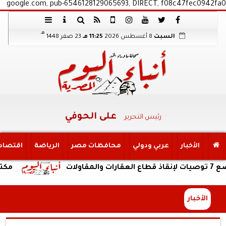
google.com, pub-6546128129065693, DIRECT, f08c47fec0942fa0
هـ
السبت
8 أغسطس 2026
11:25 مـ
23 صفر 1448
على الحوفي
رئيس التحرير
الأخبار
عربي ودولي
محافظات مصر
الرياضة
اقتصاد
مكتب التنسيق
الأخبار