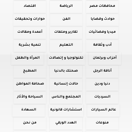
محافظات مصر
الرياضة
اقتصاد
حوادث وقضايا
الفن
حوارات وتحقيقات
ميديا وفضائيات
تقارير وملفات
أعمدة ومقالات
أدب وثقافة
التعليم
تنمية بشرية
أحزاب وبرلمان
تكنولوجيا و إتصالات
المرأة والطفل
أناقة الرجل
صحتك بالدنيا
المطبخ
دنيا ودين
حالات إنسانية
صحافة المواطن
السرديات
المجتمع والناس
السياحة والأثار
عالم السيارات
استشارات قانونية
السعادة
منوعات
العدد الورقي
من نحن