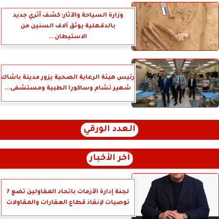
وزارة السياحة والآثار: كشف أثري جديد
بالدقهلية يوثق آلاف السنين من
الاستيطان...
رئيس هيئة الرعاية الصحية يزور مدينة باشاك
شهير تشام وساكورا الطبية ومستشفى...
العدد الورقي
آخر الأخبار
لجنة إدارة الأزمات باتحاد المقاولين تضع 7
توصيات لإنقاذ قطاع العقارات والمقاولات