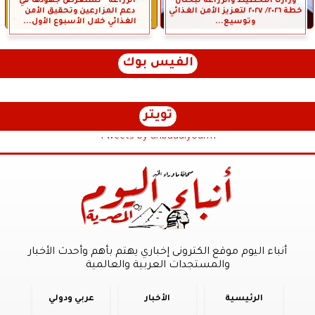
وزارتا التخطيط والزراعة تبحثان
”الزراعة” تستعرض جهودها في
خطة ٢٠٢٦/ ٢٠٢٧ لتعزيز الأمن الغذائي
دعم المزارعين وتحقيق الأمن
وتوسيع...
الغذائي خلال الأسبوع الأول...
الفيس بوك
تويتر
Tweets by anbaaalyoum1
أنباء اليوم موقع الكترونى إخباري يهتم بأهم وأحدث الأخبار
والمستجدات العربية والعالمية
الرئيسية
الأخبار
عربي ودولي