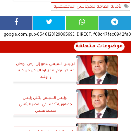
الأمانة العامة للمجالس التخصصية
google.com, pub-6546128129065693, DIRECT, f08c47fec0942fa0
موضوعات متعلقة
الرئيس السيسي يدعو إلى أرض الوطن
مساء اليوم بعد زيارة إلي كل من كينيا
و أوغندا
الرئيس السيسي يلتقي رئيس
جمهورية أوغندا في القصر الرئاسي
بمدينة عنتيبي