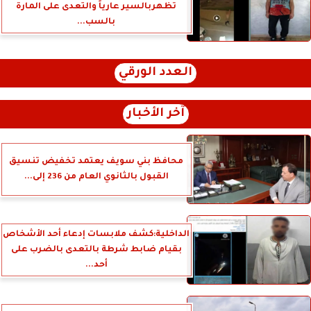
تظهربالسير عارياً والتعدى على المارة
بالسب...
العدد الورقي
آخر الأخبار
محافظ بني سويف يعتمد تخفيض تنسيق
القبول بالثانوي العام من 236 إلى...
الداخلية:كشف ملابسات إدعاء أحد الأشخاص
بقيام ضابط شرطة بالتعدى بالضرب على
أحد...