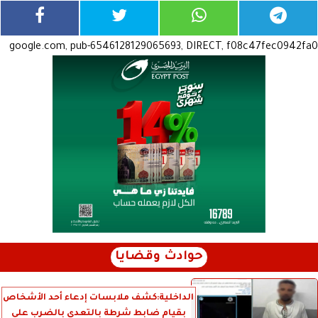
google.com, pub-6546128129065693, DIRECT, f08c47fec0942fa0
حوادث وقضايا
الداخلية:كشف ملابسات إدعاء أحد الأشخاص
بقيام ضابط شرطة بالتعدى بالضرب على