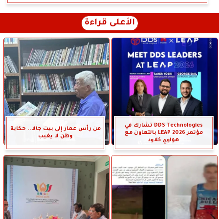
الأعلى قراءة
DDS Technologies تشارك في
من رأس عمار إلى بيت جالا.. حكاية
مؤتمر LEAP 2026 بالتعاون مع
وطن لا يغيب
هواوي كلاود