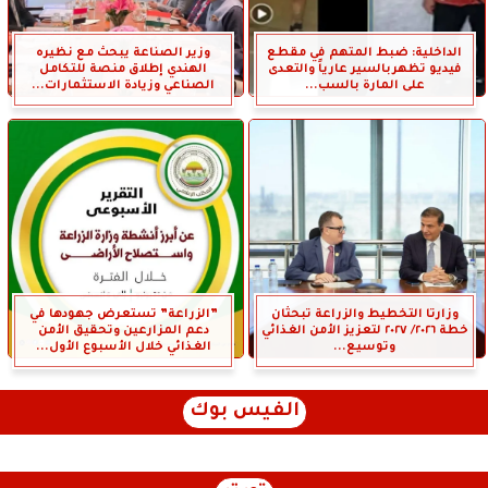
الداخلية: ضبط المتهم في مقطع
وزير الصناعة يبحث مع نظيره
فيديو تظهربالسير عارياً والتعدى
الهندي إطلاق منصة للتكامل
على المارة بالسب...
الصناعي وزيادة الاستثمارات...
وزارتا التخطيط والزراعة تبحثان
”الزراعة” تستعرض جهودها في
خطة ٢٠٢٦/ ٢٠٢٧ لتعزيز الأمن الغذائي
دعم المزارعين وتحقيق الأمن
وتوسيع...
الغذائي خلال الأسبوع الأول...
الفيس بوك