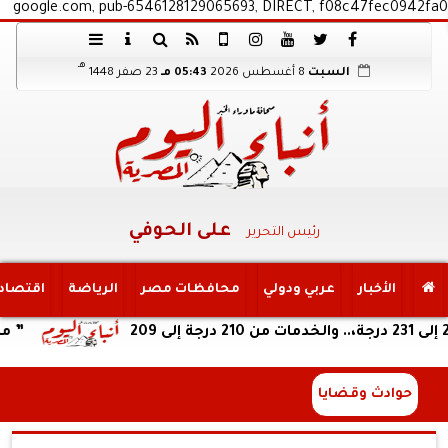
google.com, pub-6546128129065693, DIRECT, f08c47fec0942fa0
هـ
السبت
8 أغسطس 2026
05:43 مـ
23 صفر 1448
على الحوفي
رئيس التحرير
الأخبار
عربي ودولي
محافظات مصر
الرياضة
اقتصاد
” ماسبيرو ت
حوادث وقضايا