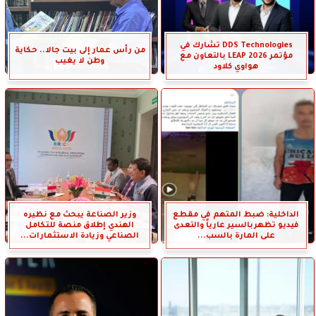
DDS Technologies تشارك في
من رأس عمار إلى بيت جالا.. حكاية
مؤتمر LEAP 2026 بالتعاون مع
وطن لا يغيب
هواوي كلاود
الداخلية: ضبط المتهم في مقطع
وزير الصناعة يبحث مع نظيره
فيديو تظهربالسير عارياً والتعدى
الهندي إطلاق منصة للتكامل
على المارة بالسب...
الصناعي وزيادة الاستثمارات...