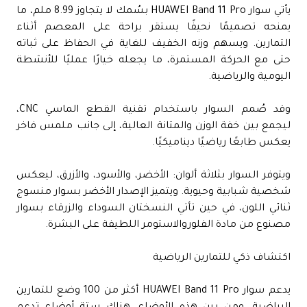
يأتي سوار HUAWEI Band 11 Pro بسُمك لا يتجاوز 8.99 ملم، ما
يمنحه تصميمًا نحيفًا يستقر براحة على المعصم أثناء
التمارين. ويسهم وزنه الخفيف للغاية في الحفاظ على ثباته
حتى مع الحركة المستمرة، ما يجعله خيارًا عمليًا للأنشطة
اليومية والرياضية.
وقد صُمم السوار باستخدام تقنية القطع الماسي CNC،
ليجمع بين خفة الوزن والمتانة العالية، إلى جانب ملمس فاخر
يعكس طابعًا رياضيًا ديناميكيًا.
ويتوفر السوار بثلاثة ألوان: الأخضر، والأسود، والأزرق، ليعكس
شخصية شبابية وحيوية. ويتميز الإصدار الأخضر بسوار منسوج
ثنائي اللون، في حين تأتي النسختان السوداء والزرقاء بسوار
مصنوع من مادة الفلوروالاستومر اللطيفة على البشرة.
اكتشاف ذكي للتمارين الرياضية
يدعم سوار HUAWEI Band 11 Pro أكثر من 100 وضع للتمارين