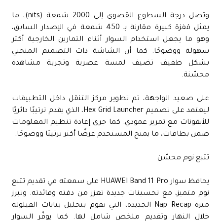
وتصل درجة السطوع القصوى إلى 2000 شمعة (nits)، ما
يمثل قفزة كبيرة مقارنة بـ 450 شمعة في الإصدار السابق،
وهو ما يجعل استخدام السوار أثناء التمارين الخارجية أكثر
سهولة ووضوحًا. كما أن الشاشة ذات التصميم المنحني
بشكل طفيف تضيف لمسة عصرية وتجربة مشاهدة
محسّنة.
على صعيد الواجهة، تم تطوير مركز التنقل داخل التطبيقات
ليعتمد على تصميم Hex Grid Launcher، الذي يقدم ترتيبًا دائريًا
للأيقونات مع تمرير عمودي. كما جرى إعادة تنظيم المعلومات
ضمن بطاقات، ما يمنح المستخدم عرضًا أكثر ترتيبًا ووضوحًا.
تتبع نوم محسّن
يحافظ سوار HUAWEI Band 11 Pro على سمعته في تقديم تتبع
نوم متميز، مع تحسينات جديدة تعزز من دقته وفائدته. وتبرز
ميزة Nap Recap الجديدة، التي تقوم بتحليل بيانات القيلولة
خلال النهار وتقديم ملخص شامل لها. كما يوفّر السوار