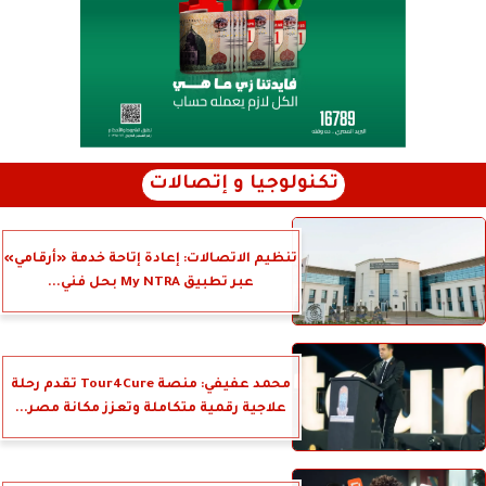
تكنولوجيا و إتصالات
تنظيم الاتصالات: إعادة إتاحة خدمة «أرقامي»
عبر تطبيق My NTRA بحل فني...
محمد عفيفي: منصة Tour4Cure تقدم رحلة
علاجية رقمية متكاملة وتعزز مكانة مصر...