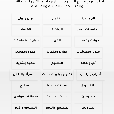
أنباء اليوم موقع الكترونى إخباري يهتم بأهم وأحدث الأخبار
والمستجدات العربية والعالمية
الرئيسية
الأخبار
عربي ودولي
محافظات مصر
الرياضة
اقتصاد
حوادث وقضايا
الفن
حوارات وتحقيقات
ميديا وفضائيات
تقارير وملفات
أعمدة ومقالات
أدب وثقافة
التعليم
تنمية بشرية
أحزاب وبرلمان
تكنولوجيا و إتصالات
المرأة والطفل
أناقة الرجل
صحتك بالدنيا
المطبخ
دنيا ودين
حالات إنسانية
صحافة المواطن
السرديات
المجتمع والناس
السياحة والأثار