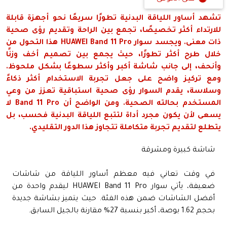
تشهد أساور اللياقة البدنية تطورًا سريعًا نحو أجهزة قابلة
للارتداء أكثر تخصيصًا، تجمع بين الراحة وتقديم رؤى صحية
ذات معنى. ويجسد سوار HUAWEI Band 11 Pro هذا التحول من
خلال طرح أكثر تطورًا، حيث يجمع بين تصميم أخف وزنًا
وأنحف، إلى جانب شاشة أكبر وأكثر سطوعًا بشكل ملحوظ.
ومع تركيز واضح على جعل تجربة الاستخدام أكثر ذكاءً
وسلاسة، يقدم السوار رؤى صحية استباقية تعزز من وعي
المستخدم بحالته الصحية. ومن الواضح أن Band 11 Pro لا
يسعى لأن يكون مجرد أداة لتتبع اللياقة البدنية فحسب، بل
يتطلع لتقديم تجربة متكاملة تتجاوز هذا الدور التقليدي.
شاشة كبيرة ومشرقة
في وقت تعاني فيه معظم أساور اللياقة من شاشات
ضعيفة، يأتي سوار HUAWEI Band 11 Pro ليقدم واحدة من
أفضل الشاشات ضمن هذه الفئة. حيث يتميز بشاشة جديدة
بحجم 1.62 بوصة، أكبر بنسبة 27% مقارنة بالجيل السابق.