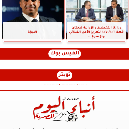
وزارتا التخطيط والزراعة تبحثان
خطة ٢٠٢٦/ ٢٠٢٧ لتعزيز الأمن الغذائي
النبؤة
وتوسيع...
الفيس بوك
تويتر
Tweets by anbaaalyoum1