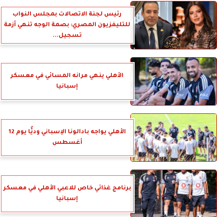
رئيس لجنة الاتصالات بمجلس النواب
للتليفزيون المصري: بصمة الوجه تنهي أزمة
تسجيل...
الأهلي ينهي مرانه المسائي في معسكر
إسبانيا
الأهلي يواجه بادالونا الإسباني وديًّا يوم 12
أغسطس
برنامج غذائي خاص للاعبي الأهلي في معسكر
إسبانيا