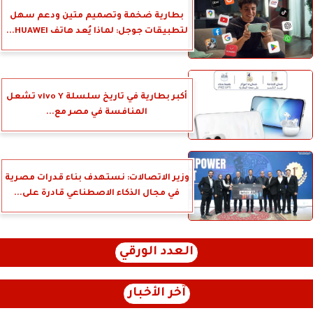
بطارية ضخمة وتصميم متين ودعم سهل
لتطبيقات جوجل: لماذا يُعد هاتف HUAWEI...
أكبر بطارية في تاريخ سلسلة vivo Y تشعل
المنافسة في مصر مع...
وزير الاتصالات: نستهدف بناء قدرات مصرية
في مجال الذكاء الاصطناعي قادرة على...
العدد الورقي
آخر الأخبار