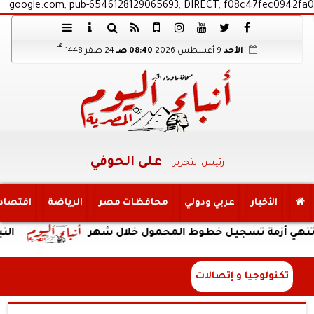
google.com, pub-6546128129065693, DIRECT, f08c47fec0942fa0
هـ
الأحد
9 أغسطس 2026
08:40 صـ
24 صفر 1448
على الحوفي
رئيس التحرير
الأخبار
عربي ودولي
محافظات مصر
الرياضة
اقتصاد
زمة تسجيل خطوط المحمول خلال شهر
النبؤة
تكنولوجيا و إتصالات