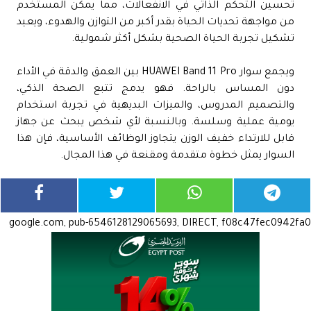
تحسين التحكم الذاتي في الانفعالات، مما يمكّن المستخدم
من مواجهة تحديات الحياة بقدر أكبر من التوازن والهدوء، ويعيد
تشكيل تجربة الحياة الصحية بشكل أكثر شمولية.
ويجمع سوار HUAWEI Band 11 Pro بين العمق والدقة في الأداء
دون المساس بالراحة. فهو يدمج تتبع الصحة الذكي،
والتصميم المدروس، والميزات البديهية في تجربة استخدام
يومية عملية وسلسة. وبالنسبة لأي شخص يبحث عن جهاز
قابل للارتداء خفيف الوزن يتجاوز الوظائف الأساسية، فإن هذا
السوار يمثل خطوة متقدمة ومقنعة في هذا المجال.
google.com, pub-6546128129065693, DIRECT, f08c47fec0942fa0