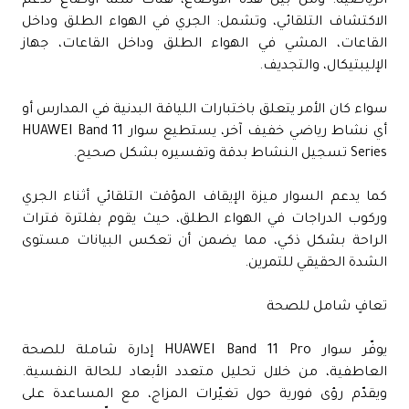
الرياضية. ومن بين هذه الأوضاع، هناك ستة أوضاع تدعم
الاكتشاف التلقائي، وتشمل: الجري في الهواء الطلق وداخل
القاعات، المشي في الهواء الطلق وداخل القاعات، جهاز
الإليبتيكال، والتجديف.
سواء كان الأمر يتعلق باختبارات اللياقة البدنية في المدارس أو
أي نشاط رياضي خفيف آخر، يستطيع سوار HUAWEI Band 11
Series تسجيل النشاط بدقة وتفسيره بشكل صحيح.
كما يدعم السوار ميزة الإيقاف المؤقت التلقائي أثناء الجري
وركوب الدراجات في الهواء الطلق، حيث يقوم بفلترة فترات
الراحة بشكل ذكي، مما يضمن أن تعكس البيانات مستوى
الشدة الحقيقي للتمرين.
تعافٍ شامل للصحة
يوفّر سوار HUAWEI Band 11 Pro إدارة شاملة للصحة
العاطفية، من خلال تحليل متعدد الأبعاد للحالة النفسية.
ويقدّم رؤى فورية حول تغيّرات المزاج، مع المساعدة على