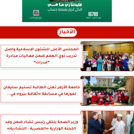
الأخبار
المجلس الأعلى للشئون الإسلامية واصل
تدريب ذوي الهمم ضمن فعاليات مبادرة
”قدرات”
جامعة الأزهر تهنئ الطالبة تسنيم سليمان
لفوزها في مسابقة «ثقافة بيرو» في...
وزير الصحة يلتقي رئيس تشاد ضمن وفد
اللجنة الوزارية «المصرية – التشادية»