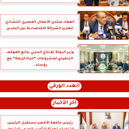
انعقاد منتدى الأعمال المصري–التشادي
لتعزيز الشراكة الاقتصادية بين البلدين
وزير الدولة للإنتاج الحربي يتابع الموقف
التنفيذي لمشروعات ”حياة كريمة” مع
رؤساء...
العدد الورقي
آخر الأخبار
رئيس جامعة الأقصر تستقبل الرئيس