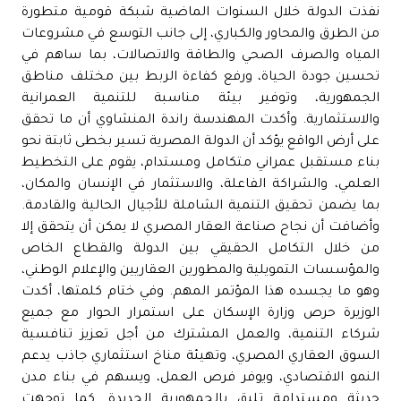
نفذت الدولة خلال السنوات الماضية شبكة قومية متطورة
من الطرق والمحاور والكباري، إلى جانب التوسع في مشروعات
المياه والصرف الصحي والطاقة والاتصالات، بما ساهم في
تحسين جودة الحياة، ورفع كفاءة الربط بين مختلف مناطق
الجمهورية، وتوفير بيئة مناسبة للتنمية العمرانية
والاستثمارية. وأكدت المهندسة راندة المنشاوي أن ما تحقق
على أرض الواقع يؤكد أن الدولة المصرية تسير بخطى ثابتة نحو
بناء مستقبل عمراني متكامل ومستدام، يقوم على التخطيط
العلمي، والشراكة الفاعلة، والاستثمار في الإنسان والمكان،
بما يضمن تحقيق التنمية الشاملة للأجيال الحالية والقادمة.
وأضافت أن نجاح صناعة العقار المصري لا يمكن أن يتحقق إلا
من خلال التكامل الحقيقي بين الدولة والقطاع الخاص
والمؤسسات التمويلية والمطورين العقاريين والإعلام الوطني،
وهو ما يجسده هذا المؤتمر المهم. وفي ختام كلمتها، أكدت
الوزيرة حرص وزارة الإسكان على استمرار الحوار مع جميع
شركاء التنمية، والعمل المشترك من أجل تعزيز تنافسية
السوق العقاري المصري، وتهيئة مناخ استثماري جاذب يدعم
النمو الاقتصادي، ويوفر فرص العمل، ويسهم في بناء مدن
حديثة ومستدامة تليق بالجمهورية الجديدة. كما توجهت