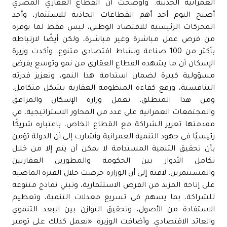
العمرانية الحديثة. وأوضحت أن القطاع العقاري المصري
أصبح اليوم أحد أهم القطاعات الجاذبة للاستثمار، وأحد
المحركات الرئيسية للاقتصاد الوطني، ليس فقط لما يوفره
من فرص عمل مباشرة وغير مباشرة، ولكن أيضًا لارتباطه
بأكثر من 100 صناعة ونشاط اقتصادي متنوع. وأكدت وزيرة
الإسكان أن ما يشهده القطاع العقاري من نمو وتوسع يفرض
مسؤولية كبيرة لضمان استدامة هذا النمو، وتعزيز قدرته
التنافسية، ورفع كفاءة المنظومة العقارية بشكل متكامل.
ومن هذا المنطلق، تعمل وزارة الإسكان والمرافق
والمجتمعات العمرانية على عدد من المحاور الاستراتيجية، في
مقدمتها تعزيز الشراكة مع القطاع الخاص، باعتباره شريكًا
رئيسيًا في جهود التنمية العمرانية وأشارت إلى أن الدولة تؤمن
بأن تحقيق التنمية المستدامة لا يمكن أن يتم إلا من خلال
تكامل الأدوار بين الحكومة والمطورين العقاريين
والمستثمرين، لافتة إلى أن الوزارة حرصت خلال الفترة الماضية
على إتاحة المزيد من الفرص الاستثمارية، وتبني نماذج متنوعة
للشراكة، بما يسهم في تسريع معدلات التنمية، وتعظيم
الاستفادة من الأصول، وتحقيق التوازن بين البعد التنموي
والعائد الاقتصادي. وأضافت الوزيرة: «نعمل كذلك على توفير