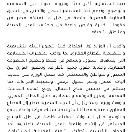
بيئة استثمارية أكثر جذبًا ومرونة، تقوم على الشفافية
والوضوح، وتدعم ثقة المستثمر المحلي والأجنبي في السوق
العقارية المصرية، خاصة في ظل ما تمتلكه مصر من
مقومات كبيرة وفرص واعدة في مختلف المدن الجديدة
ومناطق التنمية».
وأكدت أن الوزارة تولي اهتمامًا كبيرًا بتطوير البيئة التشريعية
والتنظيمية للقطاع العقاري، بما يواكب المتغيرات المتسارعة
التي يشهدها السوق، ويسهم في ضبط وتنظيم المنظومة
العقارية، وحماية حقوق جميع الأطراف، وتحقيق التوازن بين
المطور والمواطن والمستثمر. كما تعمل الوزارة على تحديث
آليات العمل، ودعم التحول الرقمي، وتبسيط الإجراءات، بما
يسهم في تحسين مناخ الأعمال، ورفع كفاءة الخدمات
المقدمة، وتعزيز الحوكمة والشفافية داخل القطاع العقاري.
ونوّهت وزيرة الإسكان إلى أن الدولة المصرية تنظر إلى القطاع
العقاري باعتباره قطاعًا استراتيجيًا يمتلك فرصًا واعدة للنمو
والتوسع خلال السنوات المقبلة، خاصة في ظل التوسع
المستمر في إنشاء وتنمية المدن الجديدة، باعتبارها أحد
المحاور الرئيسية لتحقيق التنمية العمرانية المستدامة.