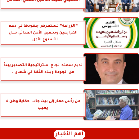
التنفيذي لهيئة التأمين الصحي الشامل
”الزراعة” تستعرض جهودها في دعم
المزارعين وتحقيق الأمن الغذائي خلال
الأسبوع الأول...
نديم سمنه: نجاح استراتيجية التصدير يبدأ
من الجودة وبناء الثقة في شعار...
من رأس عمار إلى بيت جالا.. حكاية وطن لا
يغيب
أهم الأخبار