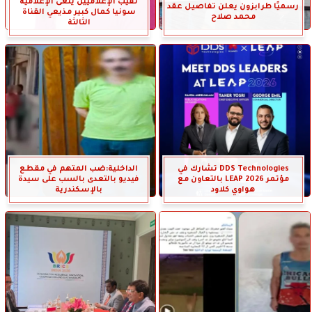
نقيب الإعلاميين ينعى الإعلامية
رسميًا طرابزون يعلن تفاصيل عقد
سونيا كمال كبير مذيعي القناة
محمد صلاح
الثالثة
DDS Technologies تشارك في
الداخلية:ضب المتهم في مقطع
مؤتمر LEAP 2026 بالتعاون مع
فيديو بالتعدى بالسب على سيدة
هواوي كلاود
بالإسكندرية