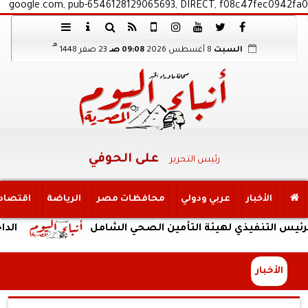
google.com, pub-6546128129065693, DIRECT, f08c47fec0942fa0
هـ
السبت
8 أغسطس 2026
09:08 صـ
23 صفر 1448
على الحوفي
رئيس التحرير
الأخبار
عربي ودولي
محافظات مصر
الرياضة
اقتصاد
يذي لهيئة التأمين الصحي الشامل
الداخلية: ضبط 
الأخبار