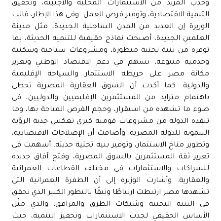
وجذب المزيد من الاستثمارات المحلية والأجنبية، وتحقيق
التنمية الاقتصادية، وتوفير فرص العمل. وفي هذا الإطار، قالت
الوزيرة إن العديد من المدن الساحلية الجديدة، مثل مدينة
العلمين الجديدة، أصبحت نماذج حقيقية للتنمية الحديثة، بما
توفره من بنية تحتية متطورة، ومشروعات سياحية وسكنية
وخدمية متنوعة، تسهم في دعم الاقتصاد الوطني وتعزيز
مكانة مصر على خريطة الاستثمار والسياحة الإقليمية
والدولية. كما أكدت أن السوق العقارية المصرية تحظى
باهتمام متزايد من المستثمرين الإقليميين والدوليين، في
ضوء ما تشهده من استقرار، وحجم الفرص المتاحة بها، وما
تنفذه الدولة من مشروعات قومية كبرى تعكس جدية الرؤية
التنموية للدولة المصرية. وأضافت أن الإصلاحات الاقتصادية،
وتطوير مناخ الاستثمار، وتوفير بنية تحتية حديثة، أسهمت في
تعزيز ثقة المستثمرين بالسوق المصرية، وفتح آفاق جديدة
للشراكات والاستثمارات في مختلف القطاعات العمرانية
والعقارية. وأشارت الوزيرة إلى أن الطفرة العمرانية التي
تشهدها مصر ارتبطت ارتباطًا وثيقًا بالتطور الكبير الذي تحقق
في البنية التحتية وشبكات الطرق والمرافق، والذي مثّل
الأساس الحقيقي لجذب الاستثمارات وتحفيز التنمية، حيث