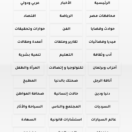
الرئيسية
الأخبار
عربي ودولي
محافظات مصر
الرياضة
اقتصاد
حوادث وقضايا
الفن
حوارات وتحقيقات
ميديا وفضائيات
تقارير وملفات
أعمدة ومقالات
أدب وثقافة
التعليم
تنمية بشرية
أحزاب وبرلمان
تكنولوجيا و إتصالات
المرأة والطفل
أناقة الرجل
صحتك بالدنيا
المطبخ
دنيا ودين
حالات إنسانية
صحافة المواطن
السرديات
المجتمع والناس
السياحة والأثار
عالم السيارات
استشارات قانونية
السعادة