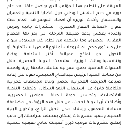
العريقة على تنظيم هذا المؤتمر، الذي يواصل عامًا بعد عام
دوره في دعم النقاش الوطني حول قضايا التنمية والعمران
والاستثمار. وأكدت الوزيرة أن انعقاد المؤتمر هذا العام تحت
عنوان: «صناعة العقار المصري.. استثمارات جاذبة وفرص
واعدة» يعكس بدقة طبيعة المرحلة التي يمر بها القطاع
العقاري المصري، وما يشهده من تطور غير مسبوق، سواء
على مستوى حجم المشروعات، أو تنوع الفرص الاستثمارية، أو
التحول نحو نماذج عمرانية أكثر استدامة وذكاءً
وتنافسية.وقالت الوزيرة: «شهدت الدولة المصرية خلال
السنوات الماضية طفرة عمرانية شاملة، قادتها رؤية واضحة
من فخامة السيد الرئيس عبدالفتاح السيسي، تقوم على إعادة
صياغة الخريطة العمرانية لمصر، وبناء مجتمعات عمرانية
متكاملة قادرة على استيعاب النمو السكاني، وتحقيق التنمية
الاقتصادية، وتحسين جودة الحياة للمواطن المصري».
وأضافت أن الدولة نجحت، من خلال هذه الرؤية، في مضاعفة
مساحة المعمور، وإنشاء مدن الجيل الرابع، وتطوير البنية
التحتية، وتنفيذ مشروعات إسكان بمختلف شرائحها، إلى جانب
إطلاق مشروعات قومية كبرى أصبحت نماذج حقيقية للتنمية