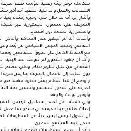
متكاملة توفر بيئة رقمية مؤمنة تدعم سرعة الإ
الاتصالات والعدل والداخلية، لتنفيذ أحد أكبر م
وأشار إلى أنه تم خلال فترة وجيزة إنشاء بنية
الشرطة على مستوى الجمهورية عبر شبكة أل
واستمرارية الخدمة دون انقطاع.
وأضاف أنه تم تجهيز مقار المحاكم وأماكن الا
التقاضي وتجديد الحبس الاحتياطي عن بُعد وفق م
مع الحفاظ الكامل على حقوق المتقاضين وضمان 
وأكد أن جهود التطوير لم تتوقف عند البنية ا
القضائي من خلال تطوير نظام وطني متقدم لتح
دون الحاجة إلى الاتصال بالإنترنت بما يعزز سري
وأوضح أن هذا النظام يمثل خطوة مهمة نحو مي
لقدرته على التطور المستمر وتحسين دقة النتا
وتوفير الوقت والجهد.
وفي كلمته، قال أحمد إسماعيل الرئيس التنفي
إحداث نقلة نوعية حقيقية في منظومة العمل الق
أن التحول الرقمي ليس بديلًا عن المنظومات الت
سعى إليها المجتمع المصري.
وأكد أن جميع المنظومات تخضع لرقابة وتأمي