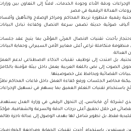
جراءات ودقة الأداء وجودة الخدمات، لافتًا إلى التعاون بين وزارات
شروعات العدالة الرقمية في مصر.
 تحتية رقمية متطورة تربط المحاكم ومراكز الإصلاح والتأهيل وأقسام
ياف ضوئية حديثة تضمن سرعة الاتصال وكفاءة تبادل البيانات
حتجاز بأحدث تقنيات الاتصال المرئي المؤمّن بما يتيح عقد جلسات
نظومة متكاملة تراعي أعلى معايير الأمن السيبراني وحماية البيانات
العدالة.
لتحتية، بل امتدت إلى توظيف تقنيات الذكاء الاصطناعي لدعم العمل
ويل الصوت إلى نص باللغة العربية يعمل داخل بيئة مؤمنة بالكامل
ة البيانات القضائية ويحافظ على خصوصيتها.
كنة محاضر الجلسات ورفع كفاءة العمل داخل قاعات المحاكم نظرًا
ئج باستخدام تقنيات التعلم العميق بما يسهم في تسهيل الإجراءات
ذي لشركة آي فاينانس، إن التحول الرقمي في وزارة العدل يستهدف
ضائي من خلال تحقيق أعلى درجات الدقة والسرعة والشفافية، مؤكدًا
قليدية فقط، بل تطوير شامل لها بهدف الوصول إلى عدالة ناجزة طالما
ن مستمرين باستخدام أحدث تقنيات الحماية ومراجعة الخوارزميات