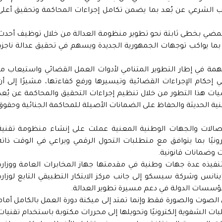
ب الشرعي عن بُعد بما يضمن تكامل إجراءات المحاكمة وتحقيق أعلى
ة تمضي بخطى ثابتة نحو تطوير منظومة العدالة من خلال توظيف أحدث
بما يواكب توجهات الجمهورية الجديدة ويسهم في تحقيق عدالة ناجزة
مهمة في إطار التطوير المتنامي لأدوات العمل القضائي واستيعاب ما
إحكام الإجراءات القضائية وتيسيرها ورفع كفاءتها، مشيرًا إلى أن
يات هذا التطور من خلال تنظيم إجراءات التحقيق والمحاكمة عن بُعد
قنية الحديثة والحفاظ على الضمانات الأصيلة للمحاكمة الجنائية وحقوق
اتصالات والجهات الوطنية المعنية عملت على إنشاء منظومة تقنية
ترونيًا بما يتوافق مع متطلبات التحول الرقمي ويراعي في الوقت ذاته
ت وضمانات قانونية.
نفيذه عدة جهات وطنية في مقدمتها جهاز المخابرات العامة ووزارة
نانس وشركة سيسكو إلى جانب مركز الابتكار التطبيقي التابع لوزارة
مؤسسات الدولة في دعم مسيرة تطوير العدالة.
الصوت والصورة فقط وإنما تمتد إلى ميكنة دورة العمل بالكامل أمام
بات الشفوية إلكترونيًا وتحويلها إلى محررات مكتوبة باستخدام تقنيات