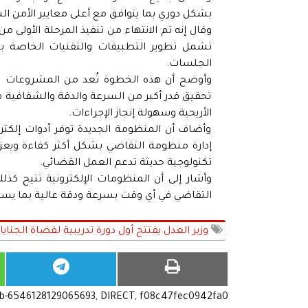
بشكل دوري بما يتوافق مع أعلى معايير الأمن السي
وقال إنه تم الانتهاء من تنفيذ المرحلة الأولى من
تشمل تطوير التطبيقات والتقنيات الخاصة ب
الجلسات.
وأوضح أن هذه الخطوة تُعد من المشروعات
تحقيق قدر أكبر من السرعة والدقة والشفافية في
الأريحية وسهولة إنجاز الإجراءات.
وأضاف أن المنظومة الجديدة توفر أدوات إلكترو
إدارة منظومة التقاضي بشكل أكثر كفاءة ويعزز
تكنولوجية حديثة تدعم العمل القضائي.
وأشار إلى أن المنظومات الإلكترونية تتيح كذل
التقاضي في أي وقت بسرعة ودقة عالية بما يساعد
وزير العدل يفتتح أول دورة تدريبية لقضاة الجن
ub-6546128129065693, DIRECT, f08c47fec0942fa0