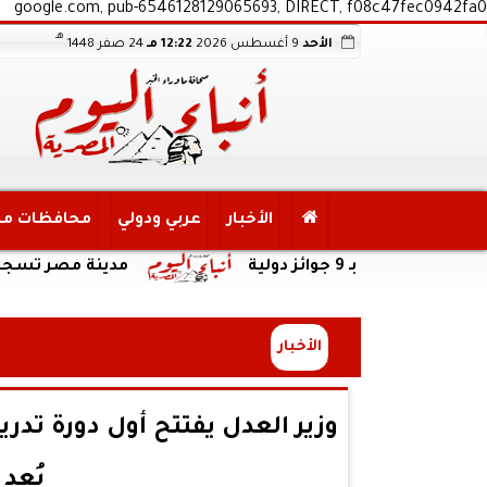
google.com, pub-6546128129065693, DIRECT, f08c47fec0942fa0
هـ
الأحد
9 أغسطس 2026
12:22 مـ
24 صفر 1448
الأخبار
عربي ودولي
محافظات م
مدينة مصر تسجل مبيعات جديدة بقيمة 28.4 مليار جنيه وتضاعف معدلات ال
الأخبار
وزير العدل يفتتح أول دورة تدر
بُعد