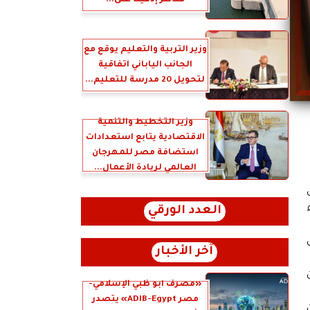
قناطر إدفينا على...
وزير التربية والتعليم يوقع مع
الجانب الياباني اتفاقية
لتحويل 20 مدرسة للتعليم...
وزير التخطيط والتنمية
الاقتصادية يتابع استعدادات
استضافة مصر للمهرجان
العالمي لريادة الأعمال...
العدد الورقي
آخر الأخبار
«مصرف أبو ظبي الإسلامي-
مصر ADIB-Egypt» يتصدر