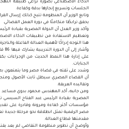
الذكاء الاصطناعي بصورة تراعي طبيعة اللهج
الجلسات وتسريع إنجازها بدقة وكفاءة.
وتابع الوزير أن المنظومة تتيح كذلك إرسال القرارا
يحقق ترابطًا متكاملًا في دورة العمل القضائي.
وأكد وزير العدل أن الدولة المصرية بقيادة الرئي
وتعظيم الاستفادة من تطبيقات الذكاء الاصط
هذا التوجه إدراكًا لأهمية العدالة الفاعلة والن
وأشا
على إدارة هذا النمط الحديث من الإجراءات بك
الجنايات.
وشدد على ثقته في قضاة مصر وما يتمتعون به م
أن القضاء المصري سيظل ثابت الأصول ومتجدد ا
وتقاليده العريقة.
ومن جانبه، أكد المهندس محمود بدوي مساعد وزي
المصرية بقيادة الرئيس عبد الفتاح السيسي تضع
مؤسسات أكثر كفاءة ومرونة وقادرة على تقديم
مصر الرقمية تمثل انطلاقة نحو مرحلة جديدة تع
مقدمتها قطاع العدالة.
وأوضح أن تطوير منظومة التقاضي لم يعد يقت