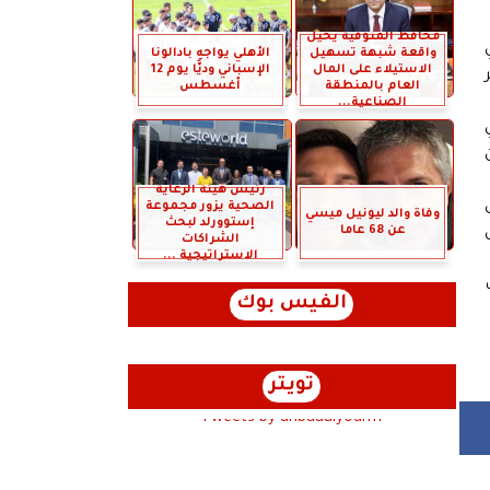
محافظ المنوفية يحيل
واقعة شبهة تسهيل
الأهلي يواجه بادالونا
الاستيلاء على المال
الإسباني وديًّا يوم 12
العام بالمنطقة
أغسطس
الصناعية...
رئيس هيئة الرعاية
الصحية يزور مجموعة
وفاة والد ليونيل ميسي
إستوورلد لبحث
عن 68 عاما
الشراكات
الاستراتيجية ...
الفيس بوك
تويتر
Tweets by anbaaalyoum1