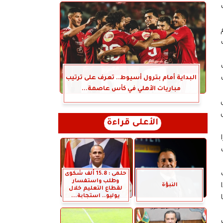
البداية أمام بترول أسيوط.. تعرف على ترتيب
مباريات الأهلي في كأس عاصمة...
الأعلى قراءة
حلمى : 15.8 ألف شكوى
وطلب واستفسار
النبؤة
لقطاع التعليم خلال
يوليو.. استجابة...