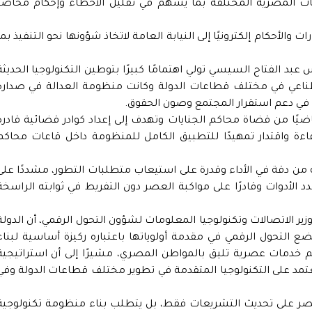
ات المصرية المختلفة بما يسهم في تقليل الأخطاء وإحكام محاضر
ت والأحكام إلكترونيًا إلى النيابة العامة لاتخاذ شؤونها نحو التنفيذ بما
س عبد الفتاح السيسي تولي اهتمامًا كبيرًا بتوطين التكنولوجيا الحديثة
ناعي في مختلف قطاعات الدولة وكانت منظومة العدالة في صدارة
اجزة في دعم استقرار المجتمع وصون الحقوق.
ر إلى أن الدورة التدريبية يشارك فيها 86 قاضيًا من قضاة محاكم الجنايات وتهدف إلى إعداد كوادر قضائية قادر
فاءة واقتدار تمهيدًا للتطبيق الكامل للمنظومة داخل قاعات محاكم
ن دقة في الأداء وقدرة على استيعاب متطلبات التطور، مشددًا على
لأدوات وقادرًا على مواكبة العصر دون التفريط في ثوابته الراسخة
ر الاتصالات وتكنولوجيا المعلومات لشؤون التحول الرقمي، أن الدولة
 التحول الرقمي في مقدمة أولوياتها باعتباره ركيزة أساسية لبناء
 خدمات عصرية تليق بالمواطن المصري، مشيرًا إلى أن استراتيجية
تمد على التكنولوجيا المتقدمة في تطوير مختلف قطاعات الدولة وفي
صر على تحديث التشريعات فقط، بل يتطلب بناء منظومة تكنولوجية