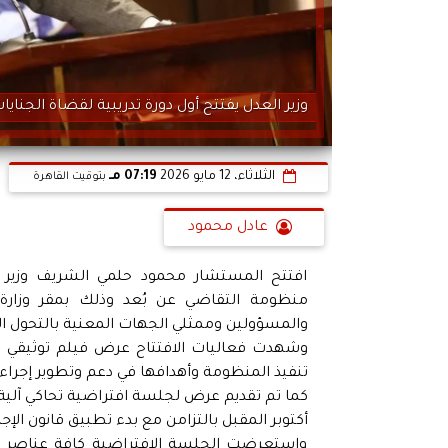
وزير العدل يفتتح أول دورة تدريبية لقضاة الجنا
الثلاثاء، 12 مايو 2026
07:19 مـ
بتوقيت القاهرة
عادل محمود
افتتح المستشار محمود حلمي الشريف وزير الع
منظومة التقاضي عن بُعد وذلك بمقر وزارة
والمسؤولين وممثلي الجهات المعنية بالتحول ال
وشهدت فعاليات الافتتاح عرض فيلم توثيقي ح
تنفيذ المنظومة وأهدافها في دعم وتطوير إجراءا
كما تم تقديم عرض لجلسة افتراضية تحاكي آلية ع
أكتوبر المقبل بالتزامن مع بدء تطبيق قانون الإجر
واستعرضت الجلسة الافتراضية كافة عناصر ا