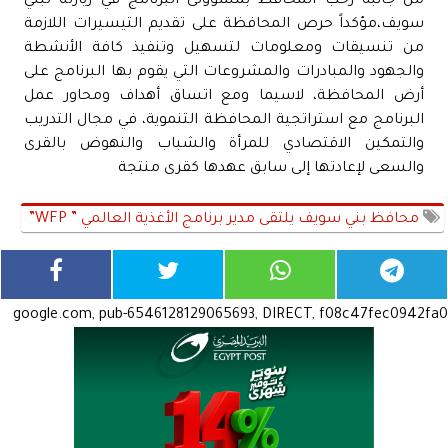
من جانبه رحب المحافظ بمسؤولى البرنامج في زيارته لبني
سويف،مؤكداً حرص المحافظة على تقديم التيسيرات اللازمة
من تنسيقات ومعلومات لتسهيل وتنفيذ كافة الأنشطة
والجهود والمبادرات والمشروعات التي يقوم بها البرنامج على
أرض المحافظة، لاسيما ومع اتساق أهداف ومحاور عمل
البرنامج مع استراتجية المحافظة التنموية، في مجال التدريب
والتمكين الاقتصادي للمرأة والشباب والنهوض بالقرى
والسعى لإعادتها إلى سابق عهدها كقرى منتجة
محافظ بني سويف يلتقى مدير برنامج الأغذية العالمي ” WFP”
google.com, pub-6546128129065693, DIRECT, f08c47fec0942fa0