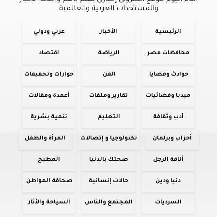
والمستجدات العربية والعالمية
الرئيسية
الأخبار
عربي ودولي
محافظات مصر
الرياضة
اقتصاد
حوادث وقضايا
الفن
حوارات وتحقيقات
ميديا وفضائيات
تقارير وملفات
أعمدة ومقالات
أدب وثقافة
التعليم
تنمية بشرية
أحزاب وبرلمان
تكنولوجيا و إتصالات
المرأة والطفل
أناقة الرجل
صحتك بالدنيا
المطبخ
دنيا ودين
حالات إنسانية
صحافة المواطن
السرديات
المجتمع والناس
السياحة والأثار