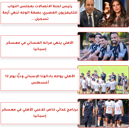
رئيس لجنة الاتصالات بمجلس النواب
للتليفزيون المصري: بصمة الوجه تنهي أزمة
تسجيل...
الأهلي ينهي مرانه المسائي في معسكر
إسبانيا
الأهلي يواجه بادالونا الإسباني وديًّا يوم 12
أغسطس
برنامج غذائي خاص للاعبي الأهلي في معسكر
إسبانيا