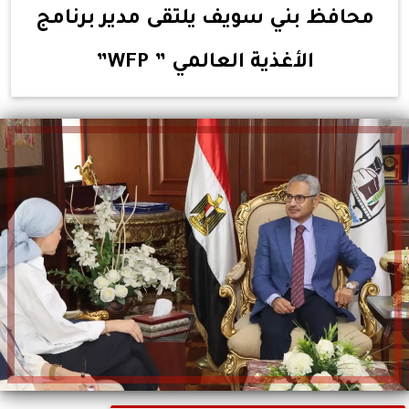
محافظ بني سويف يلتقى مدير برنامج
الأغذية العالمي ” WFP”