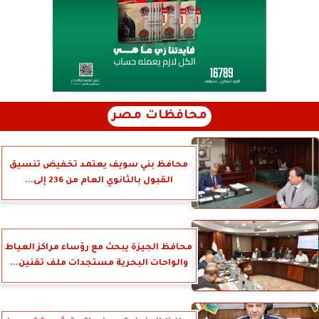
محافظات مصر
محافظ بني سويف يعتمد تخفيض تنسيق
القبول بالثانوي العام من 236 إلى...
محافظ الجيزة يبحث مع رؤساء مراكز العياط
والواحات البحرية مستجدات ملف تقنين...