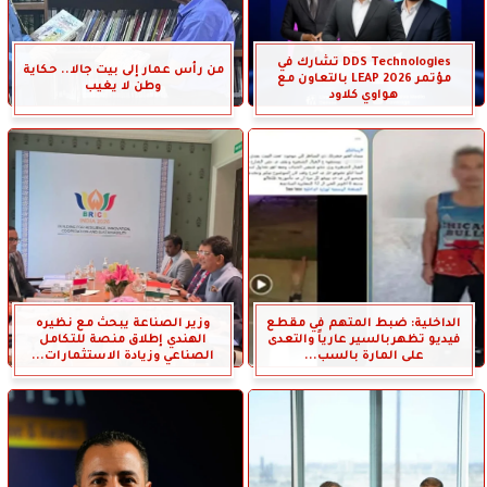
DDS Technologies تشارك في
من رأس عمار إلى بيت جالا.. حكاية
مؤتمر LEAP 2026 بالتعاون مع
وطن لا يغيب
هواوي كلاود
الداخلية: ضبط المتهم في مقطع
وزير الصناعة يبحث مع نظيره
فيديو تظهربالسير عارياً والتعدى
الهندي إطلاق منصة للتكامل
على المارة بالسب...
الصناعي وزيادة الاستثمارات...