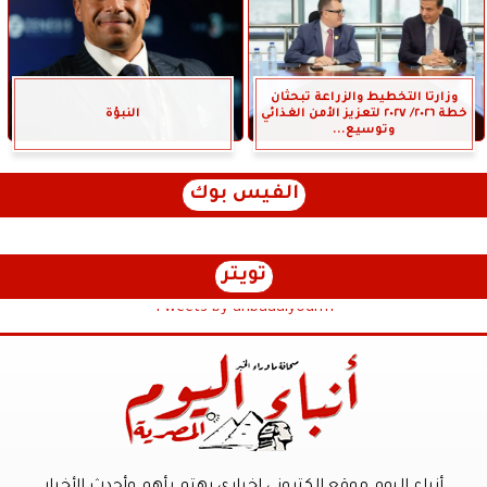
وزارتا التخطيط والزراعة تبحثان
خطة ٢٠٢٦/ ٢٠٢٧ لتعزيز الأمن الغذائي
النبؤة
وتوسيع...
الفيس بوك
تويتر
Tweets by anbaaalyoum1
أنباء اليوم موقع الكترونى إخباري يهتم بأهم وأحدث الأخبار