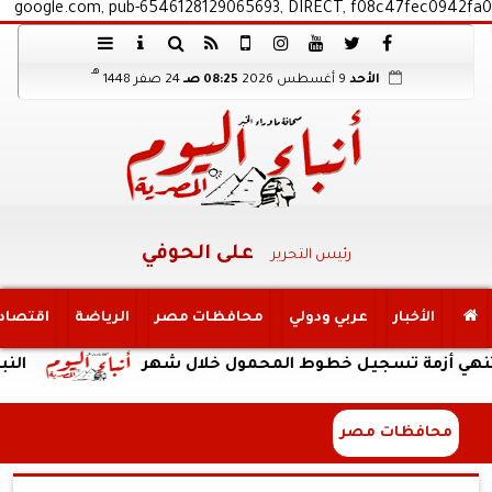
google.com, pub-6546128129065693, DIRECT, f08c47fec0942fa0
هـ
الأحد
9 أغسطس 2026
08:25 صـ
24 صفر 1448
على الحوفي
رئيس التحرير
الأخبار
عربي ودولي
محافظات مصر
الرياضة
اقتصاد
أزمة تسجيل خطوط المحمول خلال شهر
النبؤة
محافظات مصر