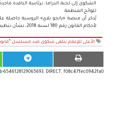
الشكوى إلى لجنة الدراما، برئاسة الناقدة ماجدة
للوائح المنظمة.
لأحكام القانون رقم 180 لسنة 2018، بشأن تنظيم الصحافة والإعلام والمجلس الأعلى لتنظيم الإعلام.
الأعلى للإعلام يتلقى شكوى ضد مسلسل ”قانون ا
ub-6546128129065693, DIRECT, f08c47fec0942fa0