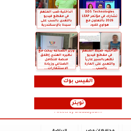
DDS Technologies
الداخلية:ضب المتهم
تشارك في مؤتمر LEAP
في مقطع فيديو
2026 بالتعاون مع
بالتعدى بالسب على
هواوي كلاود
سيدة بالإسكندرية
الداخلية: ضبط المتهم
وزير الصناعة يبحث مع
في مقطع فيديو
نظيره الهندي إطلاق
تظهربالسير عارياً
منصة للتكامل
والتعدى على المارة
الصناعي وزيادة
بالسب...
الاستثمارات...
الفيس بوك
تويتر
Tweets by anbaaalyoum1