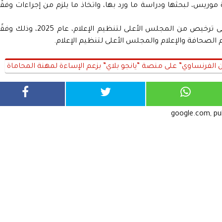
 موريس، لبحثها ودراسة ما ورد بها، واتخاذ ما يلزم من إجراءات وفقًا
يُذكر أن منصة «يانجو بلاي» الروسية حاصلة على ترخيص من المجلس الأعلى لتنظيم الإعلام، عام 2025، وذل
لفرنساوي” على منصة ”يانجو بلاي” بزعم الإساءة لمهنة المحاماة
google.com, p