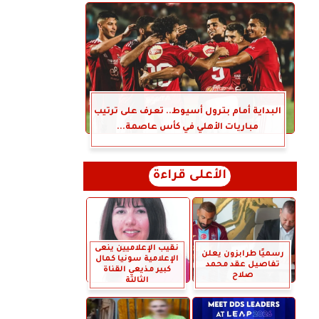
البداية أمام بترول أسيوط.. تعرف على ترتيب
مباريات الأهلي في كأس عاصمة...
الأعلى قراءة
نقيب الإعلاميين ينعى
رسميًا طرابزون يعلن
الإعلامية سونيا كمال
تفاصيل عقد محمد
كبير مذيعي القناة
صلاح
الثالثة