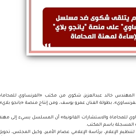
ة المهندس خالد عبدالعزيز، شكوى من مكتب «الفرنساوي للمحاماة
رنساوي»، بطولة الفنان عمرو يوسف، ومن إنتاج منصة «يانجو بلاي»،
ي للمحاماة والاستشارات القانونية» أن المسلسل يسيء إلى مهنة
ية المسجلة باسم المكتب.
نظيم الإعلام، برئاسة الإعلامي عصام الأمير، وكيل المجلس، تحويل