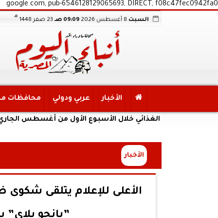
google.com, pub-6546128129065693, DIRECT, f08c47fec0942fa0
هـ
السبت
8 أغسطس 2026
09:09 صـ
23 صفر 1448
الأخبار
عربي ودولي
محافظات م
 الأمن الغذائي خلال الأسبوع الأول من أغسطس الجاري
الأخبار
الأعلى للإعلام يتلقى شكوى
”يانجو بلاي” ب