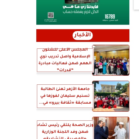
الأخبار
المجلس الأعلى للشئون
الإسلامية واصل تدريب ذوي
الهمم ضمن فعاليات مبادرة
”قدرات”
جامعة الأزهر تهنئ الطالبة
تسنيم سليمان لفوزها في
مسابقة «ثقافة بيرو» في...
وزير الصحة يلتقي رئيس تشاد
ضمن وفد اللجنة الوزارية