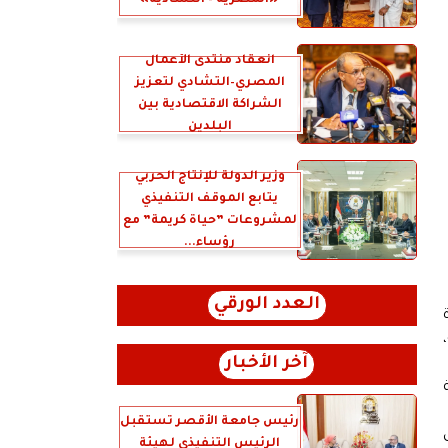
«المصرية – التشادية»
انعقاد منتدى الأعمال
المصري–التشادي لتعزيز
الشراكة الاقتصادية بين
البلدين
وزير الدولة للإنتاج الحربي
يتابع الموقف التنفيذي
لمشروعات ”حياة كريمة” مع
رؤساء...
العدد الورقي
آخر الأخبار
رئيس جامعة الأقصر تستقبل
الرئيس التنفيذي لهيئة