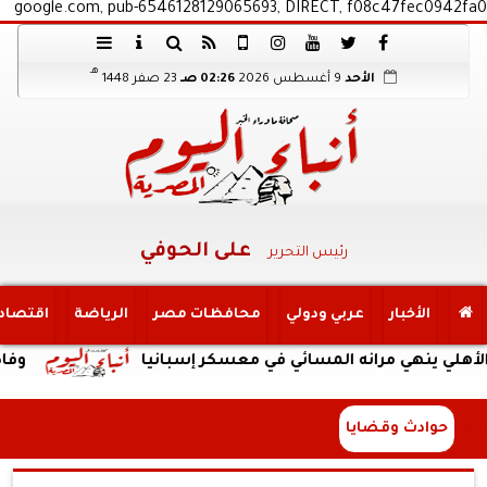
google.com, pub-6546128129065693, DIRECT, f08c47fec0942fa0
هـ
الأحد
9 أغسطس 2026
02:26 صـ
23 صفر 1448
على الحوفي
رئيس التحرير
الأخبار
عربي ودولي
محافظات مصر
الرياضة
اقتصاد
ينهي مرانه المسائي في معسكر إسبانيا
وفاة والد ليو
حوادث وقضايا