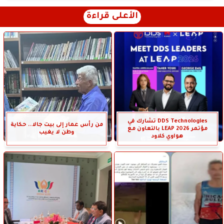
الأعلى قراءة
DDS Technologies تشارك في
من رأس عمار إلى بيت جالا.. حكاية
مؤتمر LEAP 2026 بالتعاون مع
وطن لا يغيب
هواوي كلاود