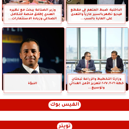
الداخلية: ضبط المتهم في مقطع
وزير الصناعة يبحث مع نظيره
فيديو تظهربالسير عارياً والتعدى
الهندي إطلاق منصة للتكامل
على المارة بالسب...
الصناعي وزيادة الاستثمارات...
وزارتا التخطيط والزراعة تبحثان
خطة ٢٠٢٦/ ٢٠٢٧ لتعزيز الأمن الغذائي
النبؤة
وتوسيع...
الفيس بوك
تويتر