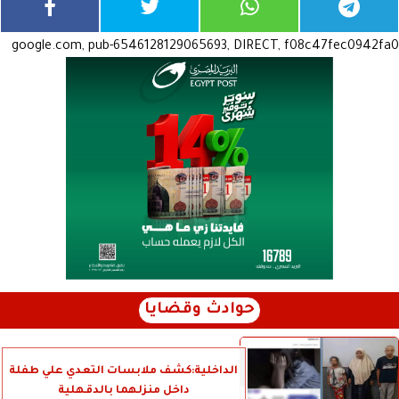
google.com, pub-6546128129065693, DIRECT, f08c47fec0942fa0
حوادث وقضايا
الداخلية:كشف ملابسات التعدي علي طفلة
داخل منزلهما بالدقهلية