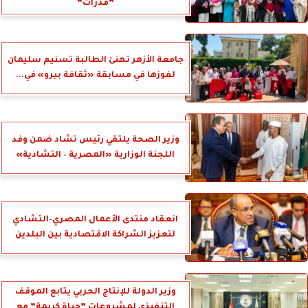
”قدرات”
جامعة الأزهر تهنئ الطالبة تسنيم سليمان
لفوزها في مسابقة «ثقافة بيرو» في...
وزير الصحة يلتقي رئيس تشاد ضمن وفد
اللجنة الوزارية «المصرية – التشادية»
انعقاد منتدى الأعمال المصري–التشادي
لتعزيز الشراكة الاقتصادية بين البلدين
وزير الدولة للإنتاج الحربي يتابع الموقف
التنفيذي لمشروعات ”حياة كريمة” مع