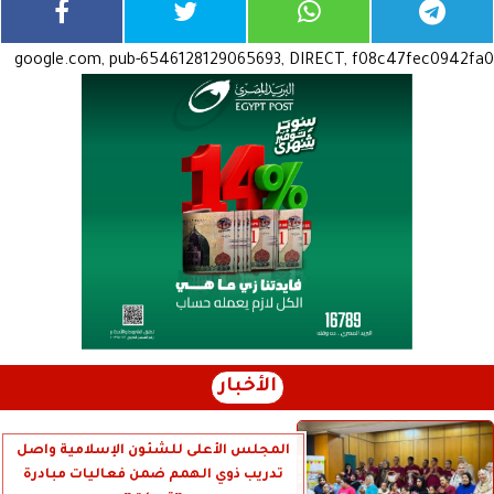
google.com, pub-6546128129065693, DIRECT, f08c47fec0942fa0
الأخبار
المجلس الأعلى للشئون الإسلامية واصل
تدريب ذوي الهمم ضمن فعاليات مبادرة