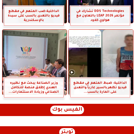
DDS Technologies تشارك في
الداخلية:ضب المتهم في مقطع
مؤتمر LEAP 2026 بالتعاون مع
فيديو بالتعدى بالسب على سيدة
هواوي كلاود
بالإسكندرية
الداخلية: ضبط المتهم في مقطع
وزير الصناعة يبحث مع نظيره
فيديو تظهربالسير عارياً والتعدى
الهندي إطلاق منصة للتكامل
على المارة بالسب...
الصناعي وزيادة الاستثمارات...
الفيس بوك
تويتر