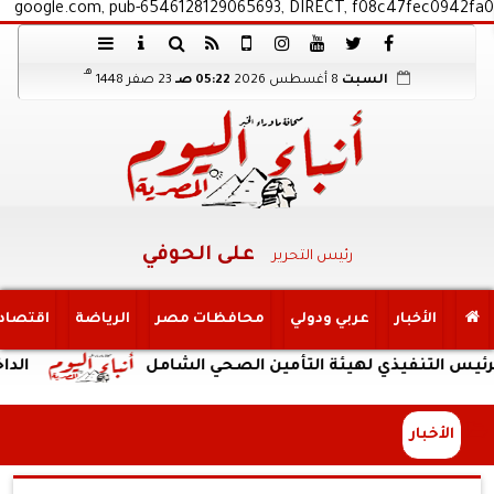
google.com, pub-6546128129065693, DIRECT, f08c47fec0942fa0
هـ
السبت
8 أغسطس 2026
05:22 صـ
23 صفر 1448
على الحوفي
رئيس التحرير
الأخبار
عربي ودولي
محافظات مصر
الرياضة
اقتصاد
فيذي لهيئة التأمين الصحي الشامل
الداخلية: ضبط
الأخبار