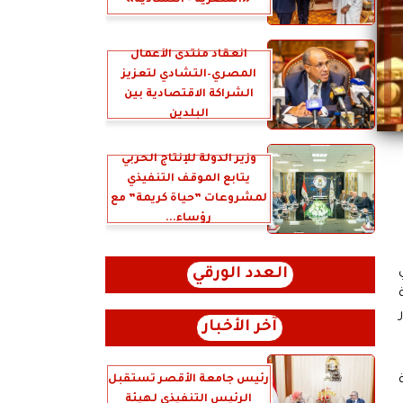
«المصرية – التشادية»
انعقاد منتدى الأعمال
المصري–التشادي لتعزيز
الشراكة الاقتصادية بين
البلدين
وزير الدولة للإنتاج الحربي
يتابع الموقف التنفيذي
لمشروعات ”حياة كريمة” مع
رؤساء...
العدد الورقي
آخر الأخبار
رئيس جامعة الأقصر تستقبل
الرئيس التنفيذي لهيئة