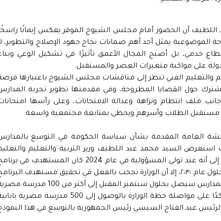
 اللطيف أن الحضور أمام مجلس الشيوخ الموقر يعكس إيمانًا راسخًا
ارحة الموضوعية يمثل أحد أهم ضمانات نجاح جهود الإصلاح والتطوير، لا
ع خدمي، بل أصبح المجال الأعمق تأثيرًا في تشكيل الوعي وبناء
ولة على مواكبة متغيرات العصر والمستقبل.
تعليم والتعليم الفني تنظر إلى مناقشات مجلس الشيوخ باعتبارها فرصة
شترك حول القضايا المطروحة، وفي مقدمتها تطوير تجربة المدارس
جانب ملف انتظام ونزاهة وعدالة الامتحانات، وعلى رأسها امتحانات
 يمس مستقبل الطلاب وأسرهم ويحظى بمتابعة مجتمعية واسعة.
شة العامة المقدمة بشأن سياسة الحكومة في التوسع بالمدارس
 استعرض السيد محمد عبد اللطيف وزير التربية والتعليم والتعليم
الفني جهود الوزارة خلال الفترة الماضية، مشيرًا إلى أنه عند تولي المسؤولية في عام 2024 كان المستهدف في برن
الحكومة الوصول إلى ١٠٠ مدرسة مصرية يابانية بحلول عام ٢٠٣٠، إلا أن الوزارة نجحت بالفعل في تحقيق مستهدف البرنام
بالكامل قبل موعده، مشيرا إلى أن اجمالي عدد المدارس سيصل بحلول سبتمبر المقبل إلى أكثر من 100 مدرسة 
يابانية وقد تم بالفعل فتح باب التقديم بها، مؤكدًا على مواصلة خطة الوزارة بالوصول إلى 500 مدرسة مصرية ياب
هات السيد الرئيس عبد الفتاح السيسي رئيس الجمهورية بالتوسع في هذا النموذج