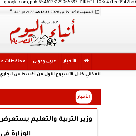
google.com, pub-6546128129065693, DIRECT, f08c47fec0942fa0
هـ
السبت
8 أغسطس 2026
12:37 صـ
22 صفر 1448
الأخبار
عربي ودولي
محافظات م
من الغذائي خلال الأسبوع الأول من أغسطس الجاري
الأخبار
وزير التربية والتعليم يستعر
الوزارة في