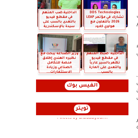
DDS Technologies
الداخلية:ضب المتهم
تشارك في مؤتمر LEAP
في مقطع فيديو
2026 بالتعاون مع
بالتعدى بالسب على
هواوي كلاود
سيدة بالإسكندرية
الداخلية: ضبط المتهم
وزير الصناعة يبحث مع
في مقطع فيديو
نظيره الهندي إطلاق
تظهربالسير عارياً
منصة للتكامل
والتعدى على المارة
الصناعي وزيادة
بالسب...
الاستثمارات...
ان،
ل
الفيس بوك
تويتر
Tweets by anbaaalyoum1