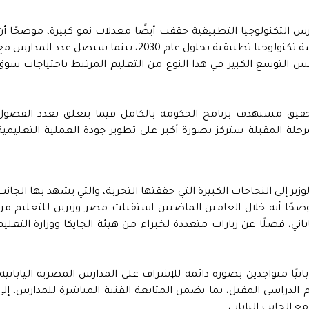
 التكنولوجيا التطبيقية حققت أيضًا معدلات نمو كبيرة، موضحًا أن
المستهدف الحكومي كان الوصول إلى 200 مدرسة تكنولوجيا تطبيقية بحلول عام 2030، بينما سيصل عدد المدارس 
إلى 225 مدرسة، بما يعكس التوسع الكبير في هذا النوع من التعليم المرتبط باحتياجات سو
تحقيق مستهدف برنامج الحكومة بالكامل فيما يتعلق بعدد الفصول
لمرحلة المقبلة ستركز بصورة أكبر على تطوير جودة العملية التعليمية
وزير إلى النجاحات الكبيرة التي حققتها التجربة، والتي يشهد بها الجانب
 موضحًا أنه خلال العامين الماضيين استقبلت مصر وزيرين للتعليم من
ني، فضلًا عن زيارات متعددة لخبراء من هيئة الجايكا ووزارة التعليم
 أن هناك حاليًا أكثر من 17 خبيرًا يابانيًا متواجدين بصورة دائمة للإشراف على المدارس المصرية اليابانية
خبيرًا قبل بداية العام الدراسي المقبل، بما يضمن المتابعة الفنية المباشرة للمدارس، إل
ع الجانب الياباني.