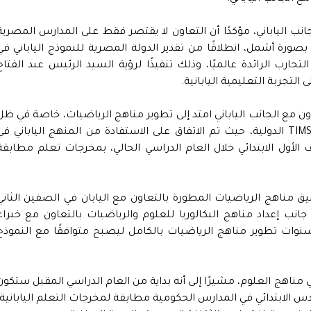
نب الياباني، مؤكدًا أن التعاون لا يقتصر فقط على المدارس المصرية
ي بصورة أشمل، انطلاقًا من تقدير الدولة المصرية للنموذج الياباني في
لتجارب الرائدة عالميًا، وذلك تنفيذًا لرؤية السيد الرئيس عبد الفتاح
ن مع الجانب الياباني امتد إلى تطوير مناهج الرياضيات، خاصة في ظل
تفوق اليابان عالميًا في نتائج اختبارات PISA وTIMSS الدولية، حيث تم الاتفاق على الاستفادة من المنهج الياباني ف
الأول الابتدائي خلال العام الدراسي الحالي، بمخرجات تعلم مطابقة
 مناهج الرياضيات المطورة بالتعاون مع اليابان في الصفين الثاني
 جانب إعداد مناهج البكالوريا للعلوم والرياضيات بالتعاون مع خبراء
ث سنوات تطوير مناهج الرياضيات بالكامل ليصبح متوافقًا مع النموذج
في مناهج العلوم، مشيرًا إلى أنه بداية من العام الدراسي المقبل ستكون
الابتدائي في المدارس الحكومية مطابقة لمخرجات التعلم اليابانية،