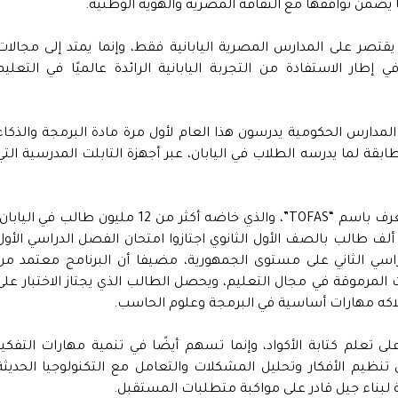
 يضمن توافقها مع الثقافة المصرية والهوية الوطنية.
ا يقتصر على المدارس المصرية اليابانية فقط، وإنما يمتد إلى مجالات
 إطار الاستفادة من التجربة اليابانية الرائدة عالميًا في التعليم
المدارس الحكومية يدرسون هذا العام لأول مرة مادة البرمجة والذكاء
قة لما يدرسه الطلاب في اليابان، عبر أجهزة التابلت المدرسية التي
وأشار الوزير إلى أن الطلاب يؤدون اختبارًا دوليًا يُعرف باسم “TOFAS”، والذي خاضه أكثر من 12 مليون طالب في الياب
وضحًا أن نحو 600 ألف طالب من إجمالي 830 ألف طالب بالصف الأول الثانوي اجتازوا امتحان الفصل الدراسي الأو
دراسي الثاني على مستوى الجمهورية، مضيفا أن البرنامج معتمد من
 المرموقة في مجال التعليم، ويحصل الطالب الذي يجتاز الاختبار على
كه مهارات أساسية في البرمجة وعلوم الحاسب.
لى تعلم كتابة الأكواد، وإنما تسهم أيضًا في تنمية مهارات التفكير
نظيم الأفكار وتحليل المشكلات والتعامل مع التكنولوجيا الحديثة
لبناء جيل قادر على مواكبة متطلبات المستقبل.