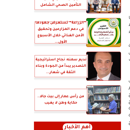
التأمين الصحي الشامل
”الزراعة” تستعرض جهودها
في دعم المزارعين وتحقيق
الأمن الغذائي خلال الأسبوع
الأول...
نديم سمنه: نجاح استراتيجية
التصدير يبدأ من الجودة وبناء
الثقة في شعار...
امج
من رأس عمار إلى بيت جالا..
ج
حكاية وطن لا يغيب
مصرية
انية
أهم الأخبار