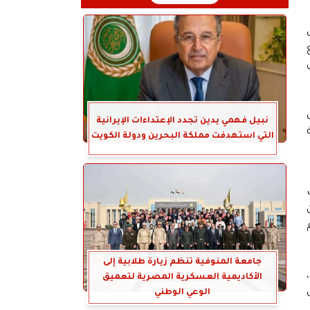
مع
ق
نبيل فهمي يدين تجدد الإعتداءات الإيرانية
التي استهدفت مملكة البحرين ودولة الكويت
جامعة المنوفية تنظم زيارة طلابية إلى
،
الأكاديمية العسكرية المصرية لتعميق
ى
الوعي الوطني