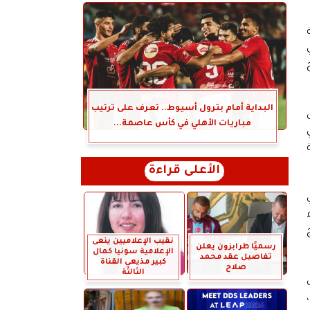
البداية أمام بترول أسيوط.. تعرف على ترتيب
مباريات الأهلي في كأس عاصمة...
ي
الأعلى قراءة
نقيب الإعلاميين ينعى
رسميًا طرابزون يعلن
الإعلامية سونيا كمال
تفاصيل عقد محمد
كبير مذيعي القناة
صلاح
الثالثة