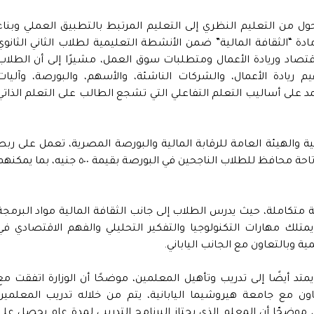
حول من التعليم النظري إلى التعليم المرتبط بالتطبيق العملي وبناء
ادة “الثقافة المالية” ضمن الأنشطة التعليمية لطلاب الثاني الثانوي
الاقتصاد وريادة الأعمال ومتطلبات سوق العمل، مشيرًا إلى أن الطلاب
م ريادة الأعمال، والشركات الناشئة، والأسهم، والبورصة، وآليات
مد على أساليب التعلم التفاعلي التي تشجع الطالب على التعلم الذاتي
الية والهيئة العامة للرقابة المالية والبورصة المصرية، تعمل على ربط
الدراسة النظرية بالتطبيق العملي، حيث سيتم إتاحة محافظ للطلاب الناجحين في البورصة بقيمة ٥٠٠ جنيه، بما ي
ة متكاملة، حيث يدرس الطلاب إلى جانب الثقافة المالية مواد البرمجة
تلك مهارات التكنولوجيا والتفكير التحليلي والفهم الاقتصادي في
 وبالتعاون مع الجانب الياباني.
ي يمتد أيضًا إلى تدريب وتأهيل المعلمين، موضحًا أن الوزارة اتفقت مع
تعاون مع جامعة هيروشيما اليابانية، يتم من خلاله تدريب المعلمين
 موضحّا أن المعلم الذي يجتاز البرنامج التدريبي لمدة عام يحصل على