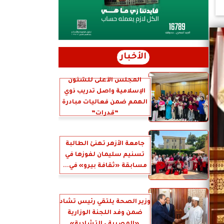
الأخبار
المجلس الأعلى للشئون
الإسلامية واصل تدريب ذوي
الهمم ضمن فعاليات مبادرة
”قدرات”
جامعة الأزهر تهنئ الطالبة
تسنيم سليمان لفوزها في
مسابقة «ثقافة بيرو» في...
وزير الصحة يلتقي رئيس تشاد
ضمن وفد اللجنة الوزارية