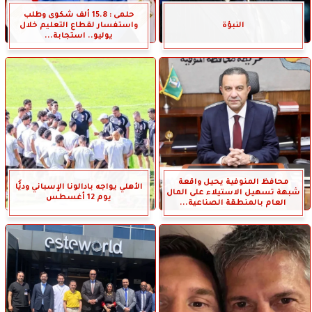
حلمى : 15.8 ألف شكوى وطلب
النبؤة
واستفسار لقطاع التعليم خلال
يوليو.. استجابة...
محافظ المنوفية يحيل واقعة
الأهلي يواجه بادالونا الإسباني وديًّا
شبهة تسهيل الاستيلاء على المال
يوم 12 أغسطس
العام بالمنطقة الصناعية...