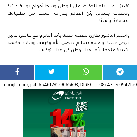
تقديرًا لما يبذله للحفاظ على الوطن وسط أمواج دولية عاتية
وتحديات جسام، يئن العالم بقاراته الست من تداعياتها
اقتصاديًا وأمنيًا.
واختتم الدكتور طارق سعده حديثه بأننا أمام واقع عالمي قاسٍ
فرض علينا، ونعبره بسلام بفضل الله وكرمه، وقيادة حكيمة
رشيدة منحها الله لهذا الوطن في هذا التوقيت.
google.com, pub-6546128129065693, DIRECT, f08c47fec0942fa0