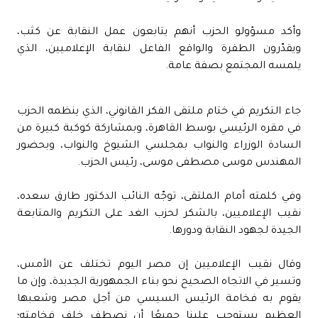
وأكد مسؤولو الحزب أنهم يتابعون عمل النقابة عن كثب،
ويقدّرون الطفرة والواقع الفاعل لنقابة الإعلاميين، الذي
يلمسه المجتمع بصفة عامة.
جاء التكريم في ختام ملتقى الفكر القانوني، الذي ينظمه الحزب
في مقره الرئيسي بوسط القاهرة، وبمشاركة كوكبة كبيرة من
السادة الوزراء والنواب بمجلسي الشيوخ والنواب، وبحضور
المهندس موسى مصطفى موسى، رئيس الحزب.
وفي كلمته أمام الملتقى، توجّه النائب الدكتور طارق سعده،
نقيب الإعلاميين، بالشكر لحزب الغد على التكريم والمتابعة
الجيدة لجهود النقابة ودورها.
وقال نقيب الإعلاميين إن مصر اليوم تختلف عن الأمس،
وتسير في الاتجاه الصحيح نحو بناء الجمهورية الجديدة، وإن ما
يقوم به فخامة الرئيس السيسي من أجل مصر وشعبها
العظيم يستوجب علينا جميعًا أن نصطف خلف فخامته؛