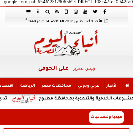
google.com, pub-6546128129065693, DIRECT, f08c47fec0942fa0
هـ
الأحد
9 أغسطس 2026
11:48 صـ
24 صفر 1448
على الحوفي
رئيس التحرير
الأخبار
عربي ودولي
محافظات مصر
الرياضة
اقتصاد
 الخدمية والتنموية بمحافظة مطروح
تدريبات متنوع
ميديا وفضائيات