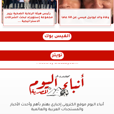
رئيس هيئة الرعاية الصحية يزور
وفاة والد ليونيل ميسي عن 68 عاما
مجموعة إستوورلد لبحث الشراكات
الاستراتيجية ...
الفيس بوك
تويتر
Tweets by anbaaalyoum1
أنباء اليوم موقع الكترونى إخباري يهتم بأهم وأحدث الأخبار
والمستجدات العربية والعالمية