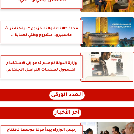
أعمالها ل”يحكي أن ” علي...
مجلة ”الإذاعة والتليفزيون ” : رقمنة تراث
ماسبيرو.. مشروع وطني لحماية...
وزارة الدولة للإعلام تدعو إلى الاستخدام
المسؤول لصفحات التواصل الاجتماعي
العدد الورقي
آخر الأخبار
رئيس الوزراء يبدأ جولة موسعة لافتتاح