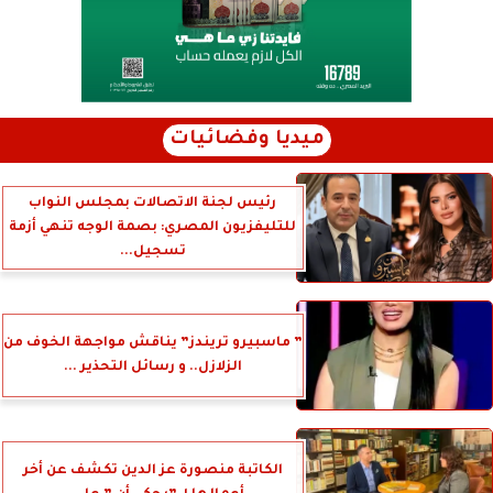
ميديا وفضائيات
رئيس لجنة الاتصالات بمجلس النواب
للتليفزيون المصري: بصمة الوجه تنهي أزمة
تسجيل...
” ماسبيرو تريندز” يناقش مواجهة الخوف من
الزلازل.. و رسائل التحذير ...
الكاتبة منصورة عز الدين تكشف عن أخر