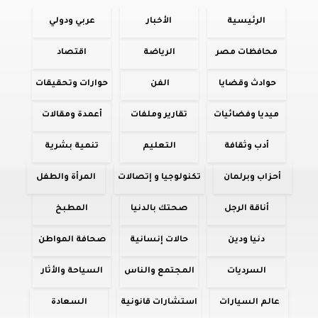
الرئيسية
الأخبار
عربي ودولي
محافظات مصر
الرياضة
اقتصاد
حوادث وقضايا
الفن
حوارات وتحقيقات
ميديا وفضائيات
تقارير وملفات
أعمدة ومقالات
أدب وثقافة
التعليم
تنمية بشرية
أحزاب وبرلمان
تكنولوجيا و إتصالات
المرأة والطفل
أناقة الرجل
صحتك بالدنيا
المطبخ
دنيا ودين
حالات إنسانية
صحافة المواطن
السرديات
المجتمع والناس
السياحة والأثار
عالم السيارات
استشارات قانونية
السعادة