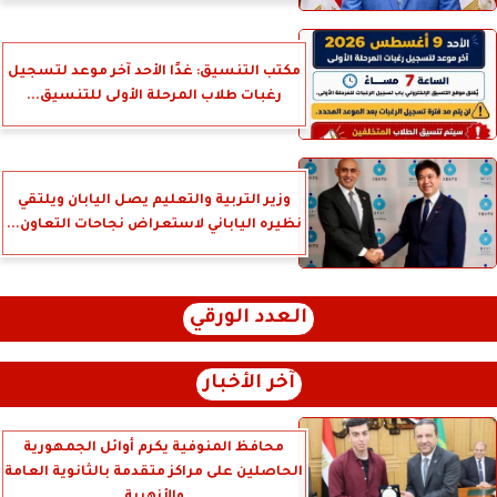
مكتب التنسيق: غدًا الأحد آخر موعد لتسجيل
رغبات طلاب المرحلة الأولى للتنسيق...
وزير التربية والتعليم يصل اليابان ويلتقي
نظيره الياباني لاستعراض نجاحات التعاون...
العدد الورقي
آخر الأخبار
محافظ المنوفية يكرم أوائل الجمهورية
الحاصلين على مراكز متقدمة بالثانوية العامة
والأزهرية