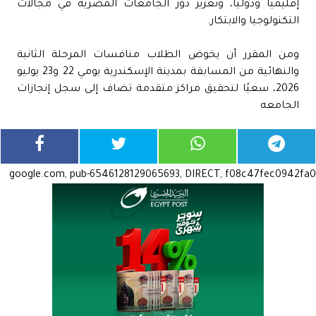
إقليميًا ودوليًا، وتعزيز دور الجامعات المصرية في مجالات
التكنولوجيا والابتكار.
ومن المقرر أن يخوض الطلاب منافسات المرحلة الثانية
والنهائية من المسابقة بمدينة الإسكندرية يومي 22 و23 يوليو
2026، سعيًا لتحقيق مراكز متقدمة تضاف إلى سجل إنجازات
الجامعه
google.com, pub-6546128129065693, DIRECT, f08c47fec0942fa0