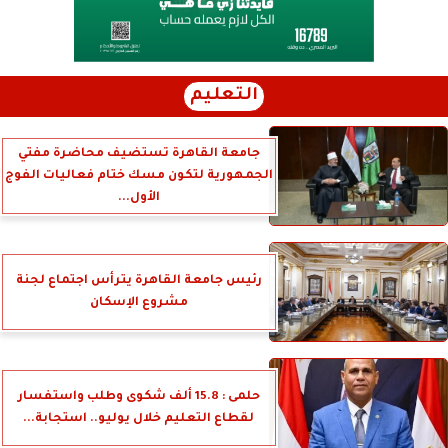
التعليم
جامعة القاهرة تستضيف محاضرة مفتي
الجمهورية لتكون مسك ختام فعاليات الفوج
الأول...
رئيس جامعة القاهرة يترأس اجتماع لجنة
مشروع الإسكان
حلمى : 15.8 ألف شكوى وطلب واستفسار
لقطاع التعليم خلال يوليو.. استجابة...