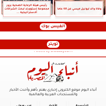
رئيس هيئة الرعاية الصحية يزور
وفاة والد ليونيل ميسي عن 68 عاما
مجموعة إستوورلد لبحث الشراكات
الاستراتيجية ...
الفيس بوك
تويتر
Tweets by anbaaalyoum1
أنباء اليوم موقع الكترونى إخباري يهتم بأهم وأحدث الأخبار
والمستجدات العربية والعالمية
الرئيسية
الأخبار
عربي ودولي