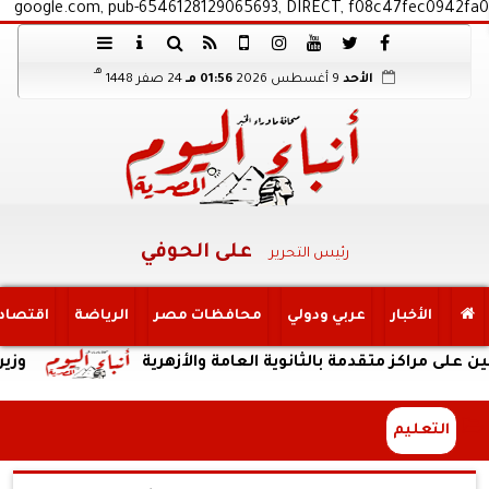
google.com, pub-6546128129065693, DIRECT, f08c47fec0942fa0
هـ
الأحد
9 أغسطس 2026
01:56 مـ
24 صفر 1448
على الحوفي
رئيس التحرير
الأخبار
عربي ودولي
محافظات مصر
الرياضة
اقتصاد
كز متقدمة بالثانوية العامة والأزهرية
وزير الري يت
التعليم