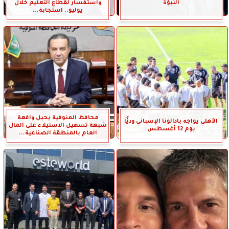
النبؤة
واستفسار لقطاع التعليم خلال
يوليو.. استجابة...
محافظ المنوفية يحيل واقعة
الأهلي يواجه بادالونا الإسباني وديًّا
شبهة تسهيل الاستيلاء على المال
يوم 12 أغسطس
العام بالمنطقة الصناعية...