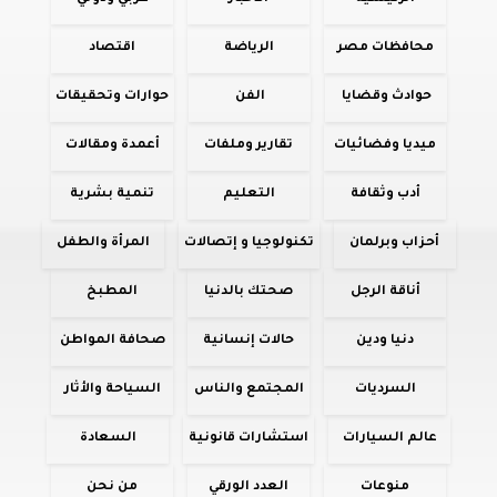
محافظات مصر
الرياضة
اقتصاد
حوادث وقضايا
الفن
حوارات وتحقيقات
ميديا وفضائيات
تقارير وملفات
أعمدة ومقالات
أدب وثقافة
التعليم
تنمية بشرية
أحزاب وبرلمان
تكنولوجيا و إتصالات
المرأة والطفل
أناقة الرجل
صحتك بالدنيا
المطبخ
دنيا ودين
حالات إنسانية
صحافة المواطن
السرديات
المجتمع والناس
السياحة والأثار
عالم السيارات
استشارات قانونية
السعادة
منوعات
العدد الورقي
من نحن