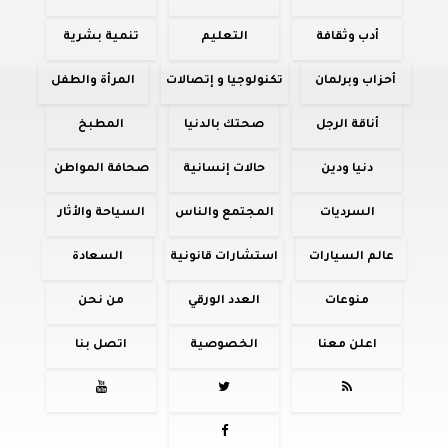
أدب وثقافة
التعليم
تنمية بشرية
أحزاب وبرلمان
تكنولوجيا و إتصالات
المرأة والطفل
أناقة الرجل
صحتك بالدنيا
المطبخ
دنيا ودين
حالات إنسانية
صحافة المواطن
السرديات
المجتمع والناس
السياحة والأثار
عالم السيارات
استشارات قانونية
السعادة
منوعات
العدد الورقي
من نحن
اعلن معنا
الخصوصية
اتصل بنا



