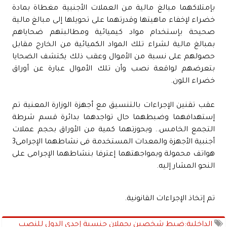
بإمتلاكهما مبالغ مالية من العملات الأجنبية مغطاة بمادة
خضراء لإخفاء ماهيتها وقدرتهما على تحويلها إلى مبالغ مالية
صحيحة بإستخدام مواد كيميائية ومطالبتهم ضحاياهم
بمبالغ مالية لشراء تلك المواد الكميائية من الخارج مقابل
حصولهم على نسبة من الأموال وعقب ذلك يكتشف الضحايا
بتعرضهم لواقعة نصب وأن تلك الأموال عبارة عن أوراق
خضراء اللون.
عقب تقنين الإجراءات بالتنسيق مع أجهزة الوزارة المعنية تم
إستهدافهما وضبطهما حال تواجدهما بدائرة قسم شرطة
التجمع الخامس.. وبحوزتهما كمية من الأوراق بحجم عملات
أجنبية الأجهزة والمعدات المستخدمة فى نشاطهما الإجرامى3
هواتف محمولة وبمواجهتهما إعترفا بنشاطهما الإجرامى على
النحو المشار إليه.
تم إتخاذ الإجراءات القانونية.
الداخلية:ضبط شخصين يحملان جنسية إحدى الدول للنصب