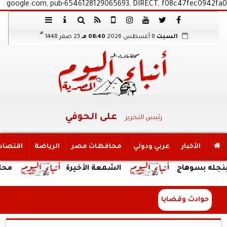
google.com, pub-6546128129065693, DIRECT, f08c47fec0942fa0
هـ
السبت
8 أغسطس 2026
08:40 مـ
23 صفر 1448
على الحوفي
رئيس التحرير
الأخبار
عربي ودولي
محافظات مصر
الرياضة
اقتصاد
سوهاج
الشمعة الأخيرة
محافظ الجيز
حوادث وقضايا