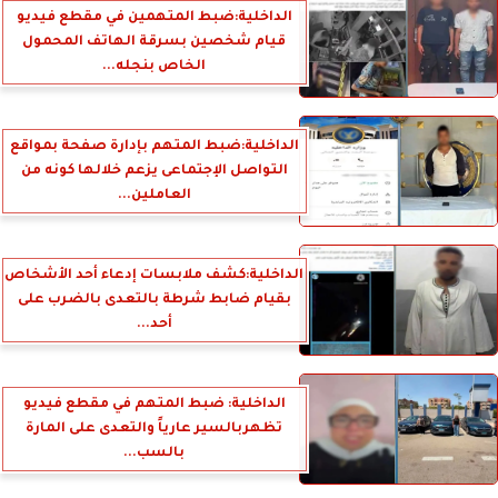
الداخلية:ضبط المتهمين في مقطع فيديو
قيام شخصين بسرقة الهاتف المحمول
الخاص بنجله...
الداخلية:ضبط المتهم بإدارة صفحة بمواقع
التواصل الإجتماعى يزعم خلالها كونه من
العاملين...
الداخلية:كشف ملابسات إدعاء أحد الأشخاص
بقيام ضابط شرطة بالتعدى بالضرب على
أحد...
الداخلية: ضبط المتهم في مقطع فيديو
تظهربالسير عارياً والتعدى على المارة
بالسب...