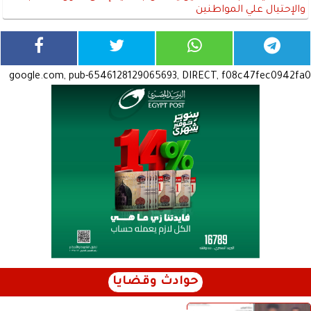
والإحتيال علي المواطنين
google.com, pub-6546128129065693, DIRECT, f08c47fec0942fa0
حوادث وقضايا