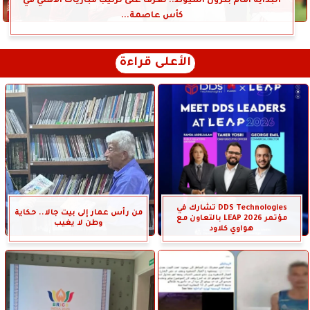
البداية أمام بترول أسيوط.. تعرف على ترتيب مباريات الأهلي في
كأس عاصمة...
الأعلى قراءة
DDS Technologies تشارك في
من رأس عمار إلى بيت جالا.. حكاية
مؤتمر LEAP 2026 بالتعاون مع
وطن لا يغيب
هواوي كلاود