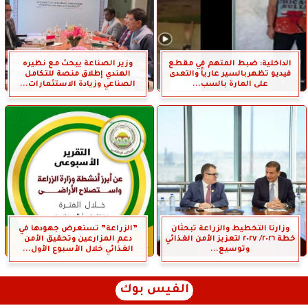
الداخلية: ضبط المتهم في مقطع
وزير الصناعة يبحث مع نظيره
فيديو تظهربالسير عارياً والتعدى
الهندي إطلاق منصة للتكامل
على المارة بالسب...
الصناعي وزيادة الاستثمارات...
وزارتا التخطيط والزراعة تبحثان
”الزراعة” تستعرض جهودها في
خطة ٢٠٢٦/ ٢٠٢٧ لتعزيز الأمن الغذائي
دعم المزارعين وتحقيق الأمن
وتوسيع...
الغذائي خلال الأسبوع الأول...
الفيس بوك