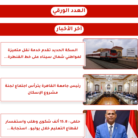
العدد الورقي
آخر الأخبار
السكة الحديد تقدم خدمة نقل متميزة
لمواطني شمال سيناء على خط القنطرة...
رئيس جامعة القاهرة يترأس اجتماع لجنة
مشروع الإسكان
حلمى : 15.8 ألف شكوى وطلب واستفسار
لقطاع التعليم خلال يوليو.. استجابة...