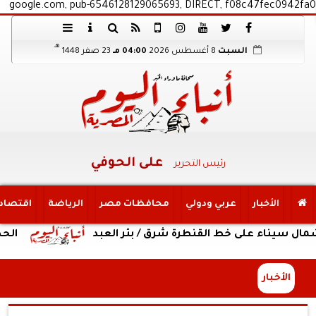
google.com, pub-6546128129065693, DIRECT, f08c47fec0942fa0
هـ
السبت
8 أغسطس 2026
04:00 مـ
23 صفر 1448
على الحوفي
رئيس التحرير
الأخبار
عربي ودولي
محافظات مصر
الرياضة
اقتصاد
 على خط القنطرة شرق / بئر العبد
الحصاد الأسبو
الأخبار