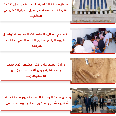
جهاز مدينة القاهرة الجديدة يواصل تنفيذ
المرحلة التاسعة لتوصيل التيار الكهربائي
الدائم...
التعليم العالي: الجامعات الحكومية تواصل
لليوم الرابع تقديم الدعم الفني لطلاب
المرحلة...
وزارة السياحة والآثار: كشف أثري جديد
بالدقهلية يوثق آلاف السنين من
الاستيطان...
رئيس هيئة الرعاية الصحية يزور مدينة باشاك
شهير تشام وساكورا الطبية ومستشفى...