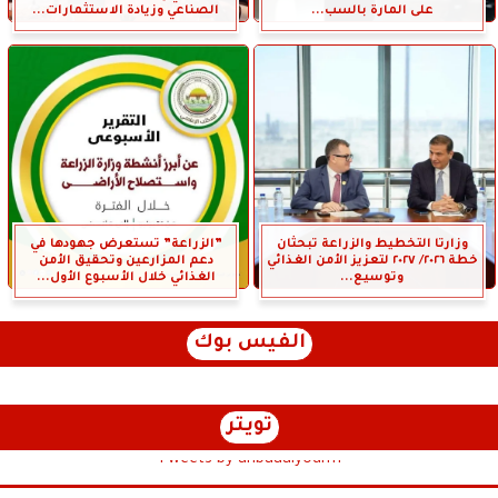
على المارة بالسب...
الصناعي وزيادة الاستثمارات...
وزارتا التخطيط والزراعة تبحثان
”الزراعة” تستعرض جهودها في
خطة ٢٠٢٦/ ٢٠٢٧ لتعزيز الأمن الغذائي
دعم المزارعين وتحقيق الأمن
وتوسيع...
الغذائي خلال الأسبوع الأول...
الفيس بوك
تويتر
Tweets by anbaaalyoum1