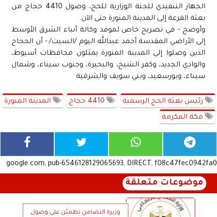
الجهاز التنفيذي للجنة الوزارية للحج، وصول 4410 حجاج من
بعثة القرعة إلى المدينة المنورة حتى الآن.
وأوضح - في تصريح خاص لموفد وكالة أنباء الشرق الأوسط
إلى الأراضي المقدسة أحمد عبدالله اليوم /السبت/ - أن الحجاج
الذين وصلوا إلى المدينة المنورة يمثلون محافظات أسيوط،
والوادي الجديد، وكفر الشيخ، والبحيرة، وجنوب سيناء، وشمال
سيناء، وبورسعيد، وبني سويف والشرقية
رئيس بعثة الحج الرسمية
4410 حجاج
المدينة المنورة
مكة المكرمة
google.com, pub-6546128129065693, DIRECT, f08c47fec0942fa0
موضوعات متعلقة
وزيرة التضامن تطمئن على وصول