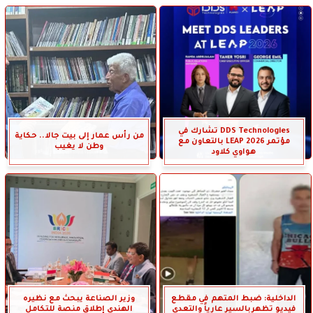
DDS Technologies تشارك في
من رأس عمار إلى بيت جالا.. حكاية
مؤتمر LEAP 2026 بالتعاون مع
وطن لا يغيب
هواوي كلاود
الداخلية: ضبط المتهم في مقطع
وزير الصناعة يبحث مع نظيره
فيديو تظهربالسير عارياً والتعدى
الهندي إطلاق منصة للتكامل