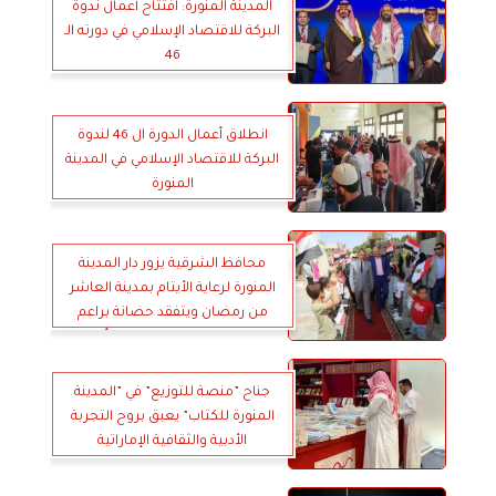
المدينة المنورة: افتتاح أعمال ندوة
البركة للاقتصاد الإسلامي في دورته الـ
46
انطلاق أعمال الدورة ال 46 لندوة
البركة للاقتصاد الإسلامي في المدينة
المنورة
محافظ الشرقية يزور دار المدينة
المنورة لرعاية الأيتام بمدينة العاشر
من رمضان ويتفقد حضانة براعم
التوحيد النموذجية بجمعية أنصار
السنة المحمدية بالمدينة
جناح ”منصة للتوزيع” في ”المدينة
المنورة للكتاب” يعبق بروح التجربة
الأدبية والثقافية الإماراتية