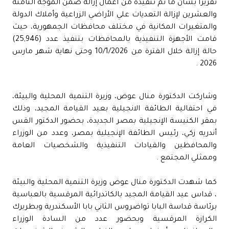
تقريراً بشأن ما تم تنفيذه من أعمال إزالة ضمن الموجة الثامنة
والعشرين لإزالة التعديات علي الأراضي الزراعية وأملاك الدولة
والمتغيرات المكانية في مختلف محافظات الجمهورية، حيث
قامت الأجهزة التنفيذية بالمحافظات بتنفيذ عدد (25,946)
حالة إزالة خلال الفترة من 10/1/2026 وحتى نهاية شهر مارس
2026 .
وشاركت الدكتورة منال عوض، وزيرة التنمية المحلية والبيئة،
في احتفالية الطائفة الانجيلية بعيد القيامة المجيد، وذلك
بمقر الكنيسة الإنجيلية بمصر الجديدة، بحضور الدكتور القس
أندريه زكي، رئيس الطائفة الإنجيلية بمصر، وعدد من الوزراء
والمحافظين والقيادات التنفيذية والشخصيات العامة
وممثلي المجتمع .
كما شهدت الدكتورة منال عوض وزيرة التنمية المحلية والبيئة
، قداس عيد القيامة المجيد بالكاتدرائية المرقسية بالعباسية
برئاسة قداسة البابا تواضروس الثاني بابا الأسكندرية وبطريرك
الكرازة المرقسية وبحضور عدد من السادة الوزراء