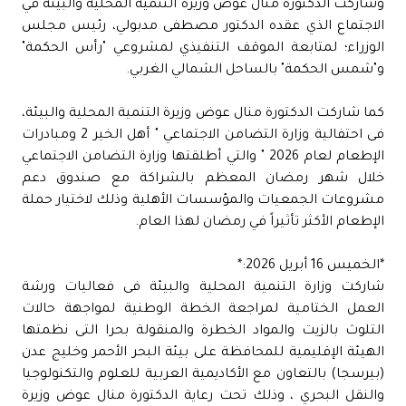
وشاركت الدكتورة منال عوض وزيرة التنمية المحلية والبيئة في
الاجتماع الذي عقده الدكتور مصطفى مدبولي، رئيس مجلس
الوزراء؛ لمتابعة الموقف التنفيذي لمشروعي "رأس الحكمة"
و"شمس الحكمة" بالساحل الشمالي الغربي.
كما شاركت الدكتورة منال عوض وزيرة التنمية المحلية والبيئة،
فى احتفالية وزارة التضامن الاجتماعي " أهل الخير 2 ومبادرات
الإطعام لعام 2026 " والتي أطلقتها وزارة التضامن الاجتماعي
خلال شهر رمضان المعظم بالشراكة مع صندوق دعم
مشروعات الجمعيات والمؤسسات الأهلية وذلك لاختيار حملة
الإطعام الأكثر تأثيراً في رمضان لهذا العام.
*الخميس 16 أبريل 2026:*
شاركت وزارة التنمية المحلية والبيئة فى فعاليات ورشة
العمل الختامية لمراجعة الخطة الوطنية لمواجهة حالات
التلوث بالزيت والمواد الخطرة والمنقولة بحرا التى نظمتها
الهيئة الإقليمية للمحافظة على بيئة البحر الأحمر وخليج عدن
(بيرسجا) بالتعاون مع الأكاديمية العربية للعلوم والتكنولوجيا
والنقل البحري ، وذلك تحت رعاية الدكتورة منال عوض وزيرة