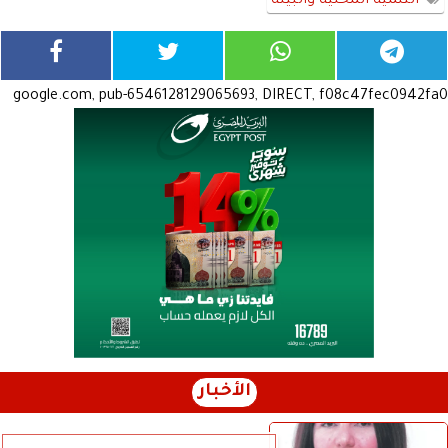
التنمية المحلية والبيئة
google.com, pub-6546128129065693, DIRECT, f08c47fec0942fa0
الأخبار