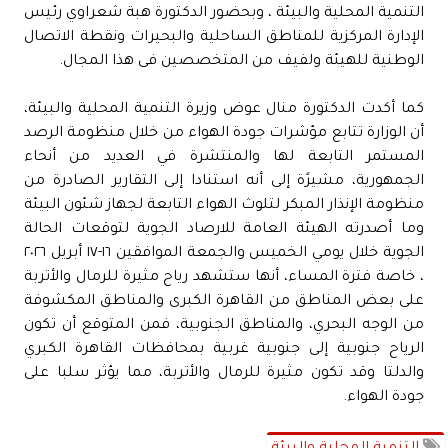
التنمية المحلية والبيئة ، وبحضور الدكتورة هبة شعراوي رئيس
الإدارة المركزية للمناطق الساحلية والبحيرات ونقطة الاتصال
الوطنية للهيئة ولفيف من المتخصصين فى هذا المجال.
كما أكدت الدكتورة منال عوض وزيرة التنمية المحلية والبيئة،
أن الوزارة تتابع مؤشرات جودة الهواء من خلال منظومة الرصد
المستمر التابعة لها والمنتشرة في العديد من أنحاء
الجمهورية، مشيرًة إلى أنه استنادا إلى التقارير الصادرة من
منظومة الإنذار المبكر لتلوث الهواء التابعة لجهاز شئون البيئة
وما أصدرته الهيئة العامة للارصاد الجوية لتوقعات الحالة
الجوية خلال يومي الخميس والجمعة الموافقين ١٦-١٧ أبريل ٢٠٢٦
، خاصة فترة المساء، أنها ستشهد رياح مثيرة للرمال والأتربة
على بعض المناطق من القاهرة الكبرى والمناطق المكشوفة
من الوجه البحري، والمناطق الجنوبية، فمن المتوقع أن تكون
الرياح جنوبية إلى جنوبية غربية بمحافظات القاهرة الكبري
والدلتا وقد تكون مثيرة للرمال والأتربة، مما يؤثر سلبا على
جودة الهواء.