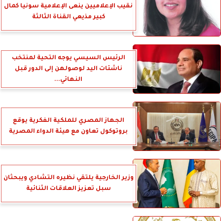
نقيب الإعلاميين ينعى الإعلامية سونيا كمال
كبير مذيعي القناة الثالثة
الرئيس السيسي يوجه التحية لمنتخب
ناشئات اليد لوصولهن إلى الدور قبل
النهائي...
الجهاز المصري للملكية الفكرية يوقع
بروتوكول تعاون مع هيئة الدواء المصرية
وزير الخارجية يلتقي نظيره التشادي ويبحثان
سبل تعزيز العلاقات الثنائية