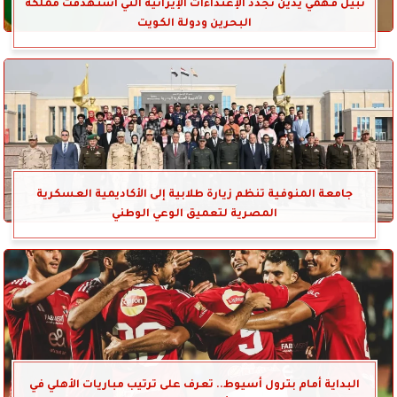
نبيل فهمي يدين تجدد الإعتداءات الإيرانية التي استهدفت مملكة
البحرين ودولة الكويت
جامعة المنوفية تنظم زيارة طلابية إلى الأكاديمية العسكرية
المصرية لتعميق الوعي الوطني
البداية أمام بترول أسيوط.. تعرف على ترتيب مباريات الأهلي في