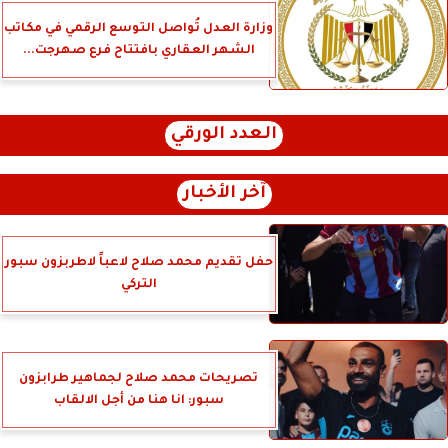
وزارة العدل تُواصل التوسع الرقمي في مكاتب
الشهر العقاري بافتتاح فرع صهرجت...
العدد الورقي
آخر الأخبار
حفل تقديم محمد صلاح لاعباً لاطربزون سبور
التركي
تصريحات محمد صلاح لجماهير طرابزون
سبور: انا هنا من أجل الالقاب