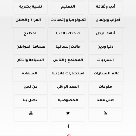
أدب وثقافة
التعليم
تنمية بشرية
أحزاب وبرلمان
تكنولوجيا و إتصالات
المرأة والطفل
أناقة الرجل
صحتك بالدنيا
المطبخ
دنيا ودين
حالات إنسانية
صحافة المواطن
السرديات
المجتمع والناس
السياحة والأثار
عالم السيارات
استشارات قانونية
السعادة
منوعات
العدد الورقي
من نحن
اعلن معنا
الخصوصية
اتصل بنا



