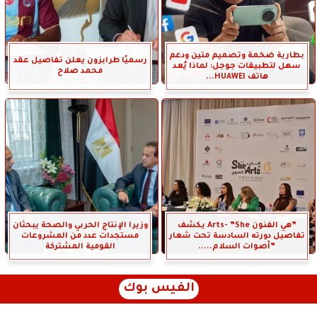
بطارية ضخمة وتصميم متين ودعم
رسميًا طرابزون يعلن تفاصيل عقد
سهل لتطبيقات جوجل: لماذا يُعد
محمد صلاح
هاتف HUAWEI...
”هي الفنون Arts- ”She يكشف
وزيرا الإنتاج الحربي والصحة يبحثان
تفاصيل دورته السادسة تحت شعار
مستجدات عدد من المشروعات
”أصوات السلام.....
القومية المشتركة
الفيس بوك