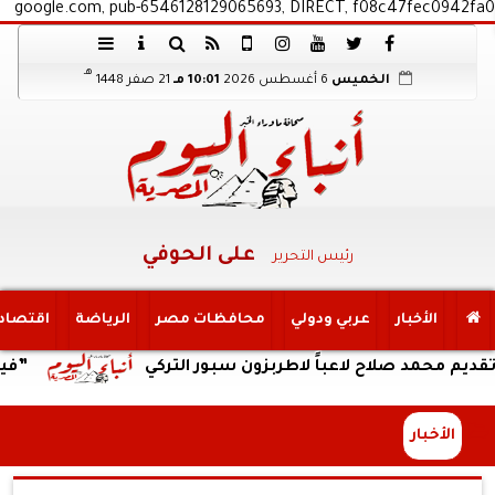
google.com, pub-6546128129065693, DIRECT, f08c47fec0942fa0
هـ
الخميس
6 أغسطس 2026
10:01 مـ
21 صفر 1448
على الحوفي
رئيس التحرير
الأخبار
عربي ودولي
محافظات مصر
الرياضة
اقتصاد
صلاح لاعباً لاطربزون سبور التركي
”فيفا” يهنئ شو
الأخبار