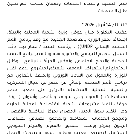
شم النسيم وانتظام الخدمات وضمان سلامة المواطنين
خلال الاحتفالات.
*الثلاثاء 14 أبريل 2026:*
عقدت الدكتورة منال عوض وزيرة التنمية المحلية والبيئة،
اجتماعًا بمقر الوزارة بالعاصمة الجديدة مع وفد برنامج الأمم
المتحدة الإنمائي UNDP)) ، برئاسة السيد / غمار ديب نائب
الممثل المقيم للبرنامج والدكتورة هبة وفا مدير برامج التنمية
المحلية والدمج الاجتماعي وتمكين المرأة بالبرنامج ، وخلال
الاجتماع تم استعراض الموقف التنفيذي لمشروع الدعم الفنى
للوزارة والممول من الاتحاد الأوروبي والمنفذ بالتعاون مع
برنامج الأمم المتحدة الإنمائي فى مصر فى مجال اللامركزية
والتنمية المحلية المتكاملة بالتركيز على صعيد مصر
بمحافظات ( الفيوم وبني سويف والأقصر وأسوان ) وكذا
موقف تنفيذ مشروعات التنمية الاقتصادية المحلية الجارية
وهي تنفيذ سوق الحبيل الحضري بمركز البياضية بالأقصر ،
ومجمع الخدمات المتكاملة والمجمع الصناعي لصناعات
الزيتون بمركز يوسف الصديق بالفيوم والمركز النموذجي
المتكامل لتصنيع وتعبئة وتجارة التمور ومنتجات النخيل