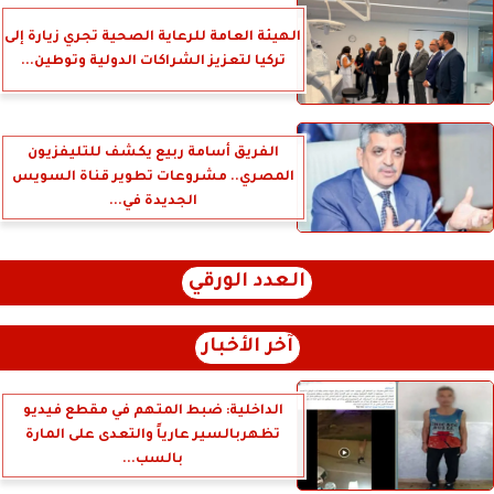
الهيئة العامة للرعاية الصحية تجري زيارة إلى
تركيا لتعزيز الشراكات الدولية وتوطين...
الفريق أسامة ربيع يكشف للتليفزيون
المصري.. مشروعات تطوير قناة السويس
الجديدة في...
العدد الورقي
آخر الأخبار
الداخلية: ضبط المتهم في مقطع فيديو
تظهربالسير عارياً والتعدى على المارة
بالسب...