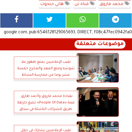
محمد فاروق
قناة تن
هاني حتحوت
google.com, pub-6546128129065693, DIRECT, f08c47fec0942fa0
موضوعات متعلقة
نقيب الإعلاميين يمنع ظهور علا
شوشه ومنع المعد والمخرج خمسة
عشر يوما من ممارسة النشاط
الإعلامي
بقيادة محمد فاروق وأحمد طارق..
قمة «People Of Data» تضع خارطة
طريق للشركات الناشئة في سباق
الذكاء الاصطناعي
نقيب الإعلاميين يشارك في حفل