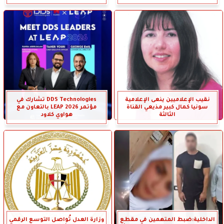
نقيب الإعلاميين ينعى الإعلامية
DDS Technologies تشارك في
سونيا كمال كبير مذيعي القناة
مؤتمر LEAP 2026 بالتعاون مع
الثالثة
هواوي كلاود
الداخلية:ضبط المتهمين في مقطع
وزارة العدل تُواصل التوسع الرقمي