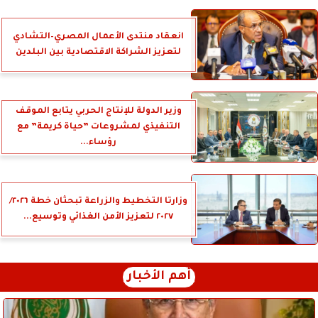
انعقاد منتدى الأعمال المصري–التشادي
لتعزيز الشراكة الاقتصادية بين البلدين
وزير الدولة للإنتاج الحربي يتابع الموقف
التنفيذي لمشروعات ”حياة كريمة” مع
رؤساء...
وزارتا التخطيط والزراعة تبحثان خطة ٢٠٢٦/
٢٠٢٧ لتعزيز الأمن الغذائي وتوسيع...
أهم الأخبار