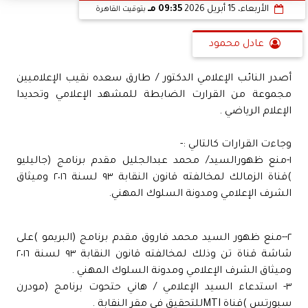
الأربعاء، 15 أبريل 2026
09:35 مـ
بتوقيت القاهرة
عادل محمود
أصدر النائب الإعلامي الدكتور / طارق سعده نقيب الإعلاميين
مجموعة من القرارت الضابطة للمشهد الإعلامي وتحديدا
الإعلام الرياضي .
وجاءت القرارات كالتالي :-
١-منع ظهورالسيد/ محمد عبدالجليل مقدم برنامج (جاليليو
)قناة الزمالك لمخالفته قانون النقابة ٩٣ لسنة ٢٠١٦ وميثاق
الشرف الإعلامي ومدونة السلوك المهني.
٢--منع ظهور السيد محمد فاروق مقدم برنامج (البريمو )على
شاشة قناة تن وذلك لمخالفته قانون النقابة ٩٣ لسنة ٢٠١٦
وميثاق الشرف الإعلامي ومدونة السلوك المهني .
٣- استدعاء السيد الإعلامي / هاني حتحوت برنامج (مودرن
سبورتس )قناة MTIللتحقيق في مقر النقابة .