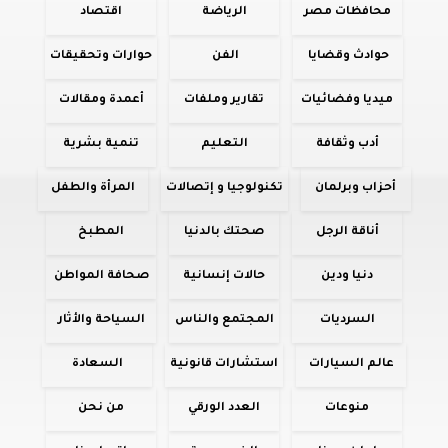
محافظات مصر
الرياضة
اقتصاد
حوادث وقضايا
الفن
حوارات وتحقيقات
ميديا وفضائيات
تقارير وملفات
أعمدة ومقالات
أدب وثقافة
التعليم
تنمية بشرية
أحزاب وبرلمان
تكنولوجيا و إتصالات
المرأة والطفل
أناقة الرجل
صحتك بالدنيا
المطبخ
دنيا ودين
حالات إنسانية
صحافة المواطن
السرديات
المجتمع والناس
السياحة والأثار
عالم السيارات
استشارات قانونية
السعادة
منوعات
العدد الورقي
من نحن