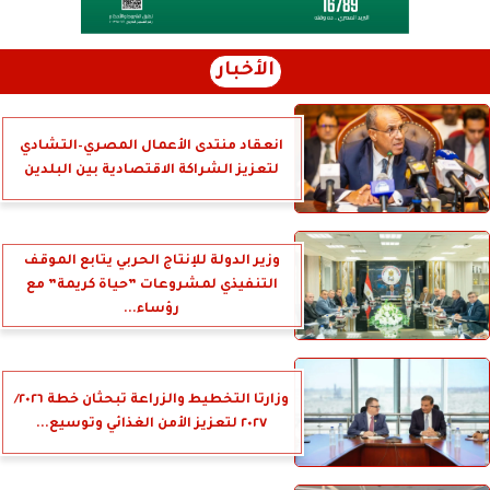
الأخبار
انعقاد منتدى الأعمال المصري–التشادي
لتعزيز الشراكة الاقتصادية بين البلدين
وزير الدولة للإنتاج الحربي يتابع الموقف
التنفيذي لمشروعات ”حياة كريمة” مع
رؤساء...
وزارتا التخطيط والزراعة تبحثان خطة ٢٠٢٦/
٢٠٢٧ لتعزيز الأمن الغذائي وتوسيع...