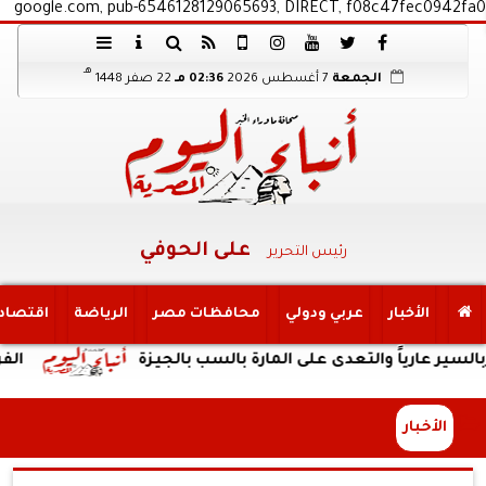
google.com, pub-6546128129065693, DIRECT, f08c47fec0942fa0
هـ
الجمعة
7 أغسطس 2026
02:36 مـ
22 صفر 1448
على الحوفي
رئيس التحرير
الأخبار
عربي ودولي
محافظات مصر
الرياضة
اقتصاد
 والتعدى على المارة بالسب بالجيزة
الفريق أسامة
الأخبار