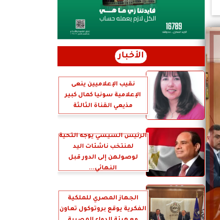
الأخبار
نقيب الإعلاميين ينعى
الإعلامية سونيا كمال كبير
مذيعي القناة الثالثة
الرئيس السيسي يوجه التحية
لمنتخب ناشئات اليد
لوصولهن إلى الدور قبل
النهائي...
الجهاز المصري للملكية
الفكرية يوقع بروتوكول تعاون