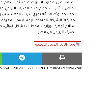
الاعتماد على ممارسات زراعية حديثة تسهم في
الخاص بتأثير استخدام مياه الصرف الزراعي على ت
المعالجة. وأضاف أنه يجري تدريب المهندسين وا
بمعرفة الشركة المنفذة، لإكسابهم المعرفة و
استلام أجهزة الوزارة للمحطات بشكل نهائي، خا
الصرف الزراعي في مصر.
وزير ـ الري ـ الدلتا ـ الجديدة
ub-6546128129065693, DIRECT, f08c47fec0942fa0