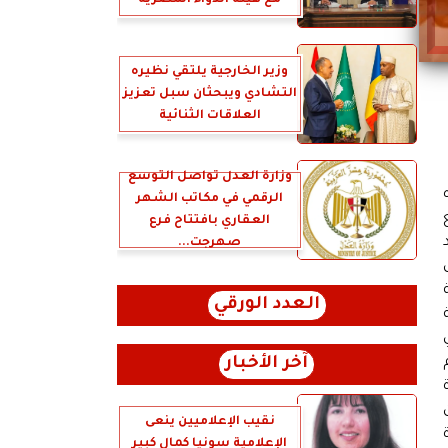
مع هيئة الدواء المصرية
وزير الخارجية يلتقي نظيره
التشادي ويبحثان سبل تعزيز
العلاقات الثنائية
وزارة العدل تُواصل التوسع
الرقمي في مكاتب الشهر
حطة رفع
العقاري بافتتاح فرع
د
صهرجت...
العدد الورقي
آخر الأخبار
نقيب الإعلاميين ينعى
الإعلامية سونيا كمال كبير