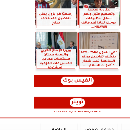
بطارية ضخمة
وتصميم متين ودعم
رسميًا طرابزون يعلن
سهل لتطبيقات
تفاصيل عقد محمد
جوجل: لماذا يُعد هاتف
صلاح
HUAWEI...
وزيرا الإنتاج الحربي
”هي الفنون Arts- ”She
والصحة يبحثان
يكشف تفاصيل دورته
مستجدات عدد من
السادسة تحت شعار
المشروعات القومية
”أصوات السلام.....
المشتركة
الفيس بوك
تويتر
Tweets by anbaaalyoum1