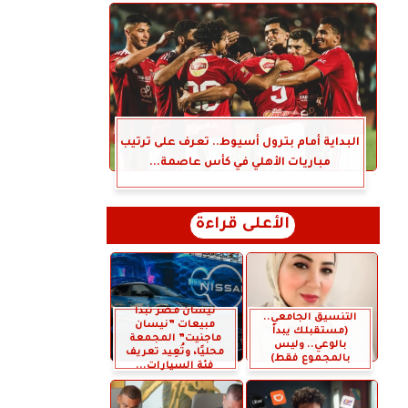
البداية أمام بترول أسيوط.. تعرف على ترتيب
مباريات الأهلي في كأس عاصمة...
الأعلى قراءة
نيسان مصر تبدأ
التنسيق الجامعي..
مبيعات ”نيسان
(مستقبلك يبدأ
ماجنيت” المجمعة
بالوعي.. وليس
محليًا، وتُعِيد تعريف
بالمجموع فقط)
فئة السيارات...