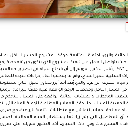
 المائية والري، اجتماعًا لمتابعة موقف مشروع المسار الناقل لمياه
الصرف الزراعي لمحطة الدلتا الجديدة للمعالجة، حيث يتواصل العمل على تنفيذ المشروع الذي يتكون من ١٢ م
ومسار ناقل بطول ١٦٦ كم، بنسبة تنفيذ تصل إلى ٧٦%. وأشار الدكتور سويلم إلى أن قطاع المياه في مصر يواجه العدي
يرات السلبية لتغير المناخ، وهو ما يتطلب اتخاذ إجراءات عديدة للتعامل
اه الصرف الزراعي، والذي يُعد أحد أبرز محاور الجيل الثاني لمنظومة
العمل في المسار الناقل ومحطات الرفع الواقعة عليه طبقًا للبرامج الزمنية
تشغيل المحطات والمنشآت المائية الواقعة على المسار، للتحكم في
لمغذية للمسار، بما يحقق المعايير المطلوبة لنوعية المياه التي يتم
 مياه معالجة بمعايير تتماشى مع متطلبات التنمية الزراعية، مع ضرورة
 أيّ المحاصيل التي يتم زراعتها باستخدام المياه المعالجة، لضمان
ذه المشروعات.وفي ذات السياق، أكد الدكتور سويلم على ضرورة