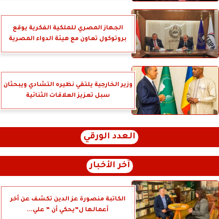
الجهاز المصري للملكية الفكرية يوقع
بروتوكول تعاون مع هيئة الدواء المصرية
وزير الخارجية يلتقي نظيره التشادي ويبحثان
سبل تعزيز العلاقات الثنائية
العدد الورقي
آخر الأخبار
الكاتبة منصورة عز الدين تكشف عن أخر
أعمالها ل”يحكي أن ” علي...