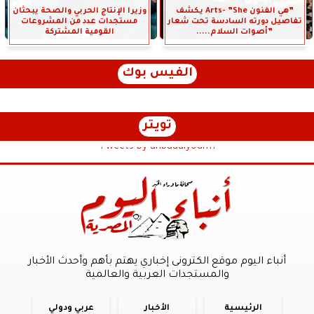
”هي الفنون Arts- ”She يكشف
وزيرا الإنتاج الحربي والصحة يبحثان
تفاصيل دورته السادسة تحت شعار
مستجدات عدد من المشروعات
”أصوات السلام.....
القومية المشتركة
الفيس بوك
تويتر
Tweets by anbaaalyoum1
أنباء اليوم موقع الكترونى إخباري يهتم بأهم وأحدث الأخبار
والمستجدات العربية والعالمية
الرئيسية
الأخبار
عربي ودولي