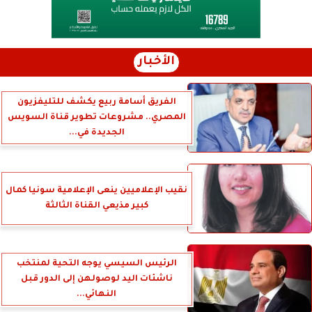
الأخبار
الفريق أسامة ربيع يكشف للتليفزيون
المصري.. مشروعات تطوير قناة السويس
الجديدة في...
نقيب الإعلاميين ينعى الإعلامية سونيا كمال
كبير مذيعي القناة الثالثة
الرئيس السيسي يوجه التحية لمنتخب
ناشئات اليد لوصولهن إلى الدور قبل
النهائي...