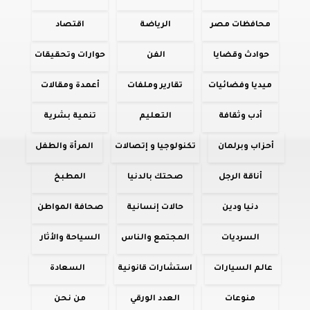
محافظات مصر
الرياضة
اقتصاد
حوادث وقضايا
الفن
حوارات وتحقيقات
ميديا وفضائيات
تقارير وملفات
أعمدة ومقالات
أدب وثقافة
التعليم
تنمية بشرية
أحزاب وبرلمان
تكنولوجيا و إتصالات
المرأة والطفل
أناقة الرجل
صحتك بالدنيا
المطبخ
دنيا ودين
حالات إنسانية
صحافة المواطن
السرديات
المجتمع والناس
السياحة والأثار
عالم السيارات
استشارات قانونية
السعادة
منوعات
العدد الورقي
من نحن