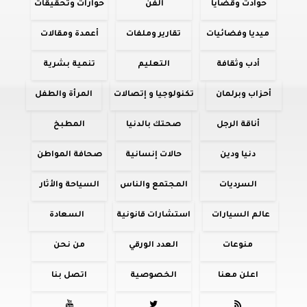
حوادث وقضايا
الفن
حوارات وتحقيقات
ميديا وفضائيات
تقارير وملفات
أعمدة ومقالات
أدب وثقافة
التعليم
تنمية بشرية
أحزاب وبرلمان
تكنولوجيا و إتصالات
المرأة والطفل
أناقة الرجل
صحتك بالدنيا
المطبخ
دنيا ودين
حالات إنسانية
صحافة المواطن
السرديات
المجتمع والناس
السياحة والأثار
عالم السيارات
استشارات قانونية
السعادة
منوعات
العدد الورقي
من نحن
اعلن معنا
الخصوصية
اتصل بنا


