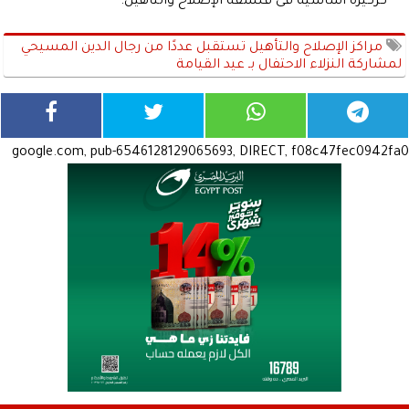
كركيزة أساسية فى فلسفة الإصلاح والتأهيل.
مراكز الإصلاح والتأهيل تستقبل عددًا من رجال الدين المسيحي
لمشاركة النزلاء الاحتفال بـ عيد القيامة
google.com, pub-6546128129065693, DIRECT, f08c47fec0942fa0