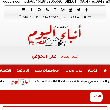
google.com, pub-6546128129065693, DIRECT, f08c47fec0942fa0
هـ
الجمعة
7 أغسطس 2026
12:47 صـ
21 صفر 1448
على الحوفي
رئيس التحرير
الأخبار
عربي ودولي
محافظات مصر
الرياضة
اقتصاد
في مواجهة تحديات الملاحة العالمية
الداخلية:ض
الأخبار