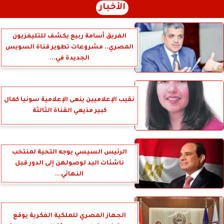
الأخبار
الفريق أسامة ربيع يكشف للتليفزيون
المصري.. مشروعات تطوير قناة السويس
الجديدة في...
نقيب الإعلاميين ينعى الإعلامية سونيا كمال
كبير مذيعي القناة الثالثة
الرئيس السيسي يوجه التحية لمنتخب
ناشئات اليد لوصولهن إلى الدور قبل
النهائي...
الجهاز المصري للملكية الفكرية يوقع