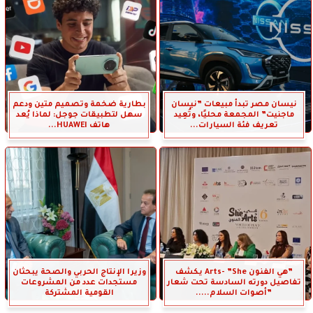
نيسان مصر تبدأ مبيعات ”نيسان
بطارية ضخمة وتصميم متين ودعم
ماجنيت” المجمعة محليًا، وتُعِيد
سهل لتطبيقات جوجل: لماذا يُعد
تعريف فئة السيارات...
هاتف HUAWEI...
”هي الفنون Arts- ”She يكشف
وزيرا الإنتاج الحربي والصحة يبحثان
تفاصيل دورته السادسة تحت شعار
مستجدات عدد من المشروعات
”أصوات السلام.....
القومية المشتركة