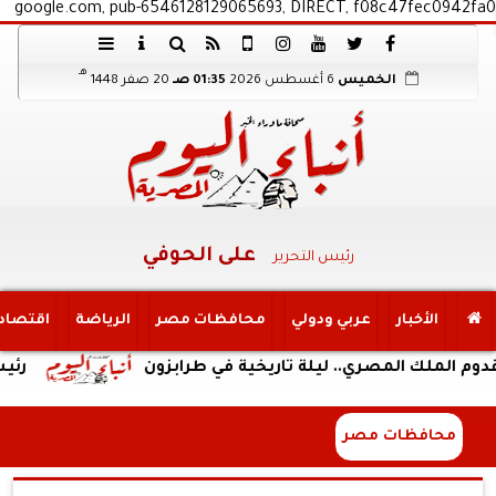
google.com, pub-6546128129065693, DIRECT, f08c47fec0942fa0
هـ
الخميس
6 أغسطس 2026
01:35 صـ
20 صفر 1448
على الحوفي
رئيس التحرير
الأخبار
عربي ودولي
محافظات مصر
الرياضة
اقتصاد
ك المصري.. ليلة تاريخية في طرابزون
رئيس الوزرا
محافظات مصر