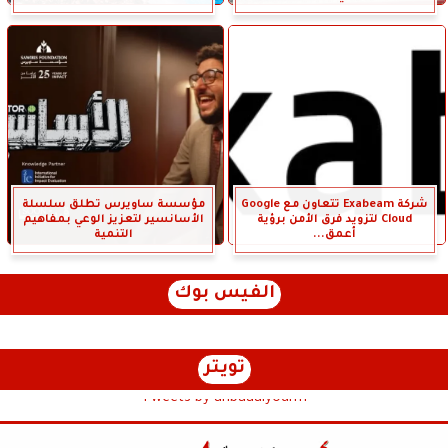
شركة Exabeam تتعاون مع Google
مؤسسة ساويرس تطلق سلسلة
Cloud لتزويد فرق الأمن برؤية
الأسانسير لتعزيز الوعي بمفاهيم
أعمق...
التنمية
الفيس بوك
تويتر
Tweets by anbaaalyoum1