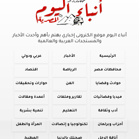
أنباء اليوم موقع الكترونى إخباري يهتم بأهم وأحدث الأخبار
والمستجدات العربية والعالمية
الرئيسية
الأخبار
عربي ودولي
محافظات مصر
الرياضة
اقتصاد
حوادث وقضايا
الفن
حوارات وتحقيقات
ميديا وفضائيات
تقارير وملفات
أعمدة ومقالات
أدب وثقافة
التعليم
تنمية بشرية
أحزاب وبرلمان
تكنولوجيا و إتصالات
المرأة والطفل
أناقة الرجل
صحتك بالدنيا
المطبخ