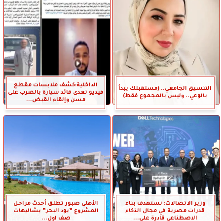
الداخلية:كشف ملابسات مقطع
التنسيق الجامعي.. (مستقبلك يبدأ
فيديو تعدى قائد سيارة بالضرب على
بالوعي.. وليس بالمجموع فقط)
مسن وإلقاء القبض...
وزير الاتصالات: نستهدف بناء
الأهلي صبور تطلق أحدث مراحل
قدرات مصرية في مجال الذكاء
المشروع ”يود البحر” بشاليهات
الاصطناعي قادرة على...
صف اول...