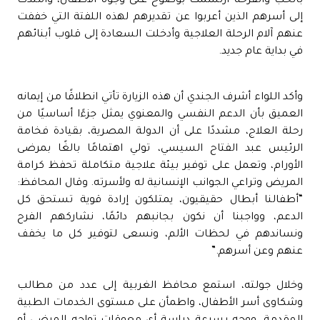
بالحب والفرحة ارتسمت بوضوح على وجوه الأطفال، وامتدت
إلى أسرهم الذين أعربوا عن تقديرهم لهذه اللفتة التي خففت
عنهم آلام الرحلة العلاجية وأدخلت السعادة إلى قلوب أبنائهم
في بداية عام جديد.
وأكد اللواء أشرف الجندي أن هذه الزيارة تأتي انطلاقًا من إيمانه
العميق بأن الدعم النفسي والمعنوي يمثل جزءًا أساسيًا من
رحلة العلاج، مشددًا على أن الدولة المصرية، بقيادة فخامة
الرئيس عبد الفتاح السيسي، تولي اهتمامًا بالغًا بمرضى
الأورام، وتعمل على توفير بيئة علاجية متكاملة تحفظ كرامة
المريض وتراعي الجوانب الإنسانية له ولأسرته. وقال المحافظ:
“أطفالنا أبطال حقيقيون، يمتلكون إرادة قوية تستحق كل
الدعم، وواجبنا أن نكون بجانبهم دائمًا، نشاركهم الفرح
ونساندهم في لحظات الألم، ونسعى لتوفير كل ما يخفف
عنهم وعن أسرهم.”
وخلال جولته، استمع محافظ الغربية إلى عدد من مطالب
وشكاوى أسر الأطفال، واطمأن على مستوى الخدمات الطبية