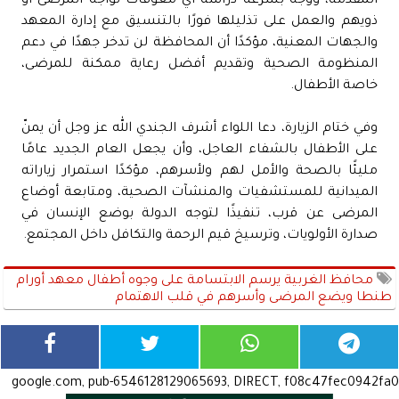
المقدمة، ووجه بسرعة دراسة أي معوقات تواجه المرضى أو
ذويهم والعمل على تذليلها فورًا بالتنسيق مع إدارة المعهد
والجهات المعنية، مؤكدًا أن المحافظة لن تدخر جهدًا في دعم
المنظومة الصحية وتقديم أفضل رعاية ممكنة للمرضى،
خاصة الأطفال.
وفي ختام الزيارة، دعا اللواء أشرف الجندي الله عز وجل أن يمنّ
على الأطفال بالشفاء العاجل، وأن يجعل العام الجديد عامًا
مليئًا بالصحة والأمل لهم ولأسرهم، مؤكدًا استمرار زياراته
الميدانية للمستشفيات والمنشآت الصحية، ومتابعة أوضاع
المرضى عن قرب، تنفيذًا لتوجه الدولة بوضع الإنسان في
صدارة الأولويات، وترسيخ قيم الرحمة والتكافل داخل المجتمع.
محافظ الغربية يرسم الابتسامة على وجوه أطفال معهد أورام
طنطا ويضع المرضى وأسرهم في قلب الاهتمام
google.com, pub-6546128129065693, DIRECT, f08c47fec0942fa0