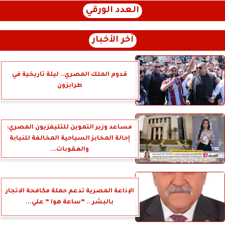
العدد الورقي
آخر الأخبار
قدوم الملك المصري.. ليلة تاريخية في
طرابزون
مساعد وزير التموين للتليفزيون المصري:
إحالة المخابز السياحية المخالفة للنيابة
والعقوبات...
الإذاعة المصرية تدعم حملة مكافحة الاتجار
بالبشر .. ”ساعة هوا ” علي...