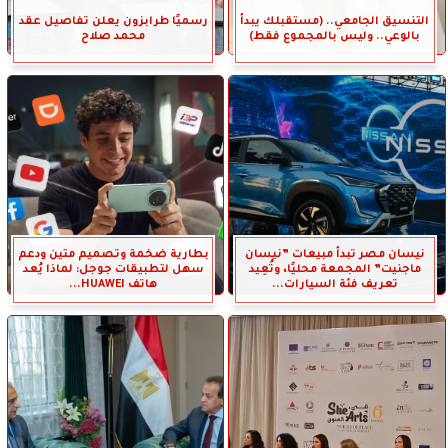
التنسيق الجامعي.. (مستقبلك يبدأ
رسميًا طرابزون يعلن تفاصيل عقد
بالوعي.. وليس بالمجموع فقط)
محمد صلاح
نيسان مصر تبدأ مبيعات ”نيسان
بطارية ضخمة وتصميم متين ودعم
ماجنيت” المجمعة محليًا، وتُعِيد
سهل لتطبيقات جوجل: لماذا يُعد
تعريف فئة السيارات...
هاتف HUAWEI...