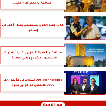
أعمالها ل”يحكي أن ” علي...
عدلي وعبد العزيز يستقبلان بعثة الأهلي في
إسبانيا
مجلة ”الإذاعة والتليفزيون ” : رقمنة تراث
ماسبيرو.. مشروع وطني لحماية...
DDS Technologies تشارك في مؤتمر LEAP
2026 بالتعاون مع هواوي كلاود
أهم الأخبار