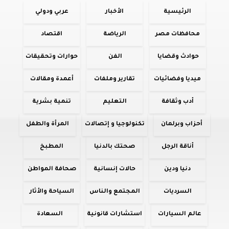
الرئيسية
الأخبار
عربي ودولي
محافظات مصر
الرياضة
اقتصاد
حوادث وقضايا
الفن
حوارات وتحقيقات
ميديا وفضائيات
تقارير وملفات
أعمدة ومقالات
أدب وثقافة
التعليم
تنمية بشرية
أحزاب وبرلمان
تكنولوجيا و إتصالات
المرأة والطفل
أناقة الرجل
صحتك بالدنيا
المطبخ
دنيا ودين
حالات إنسانية
صحافة المواطن
السرديات
المجتمع والناس
السياحة والأثار
عالم السيارات
استشارات قانونية
السعادة