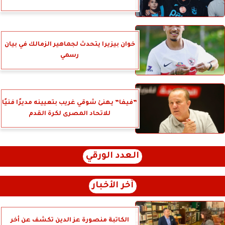
خوان بيزيرا يتحدث لجماهير الزمالك في بيان
رسمي
”فيفا” يهنئ شوقي غريب بتعيينه مديرًا فنيًا
للاتحاد المصرى لكرة القدم
العدد الورقي
آخر الأخبار
الكاتبة منصورة عز الدين تكشف عن أخر