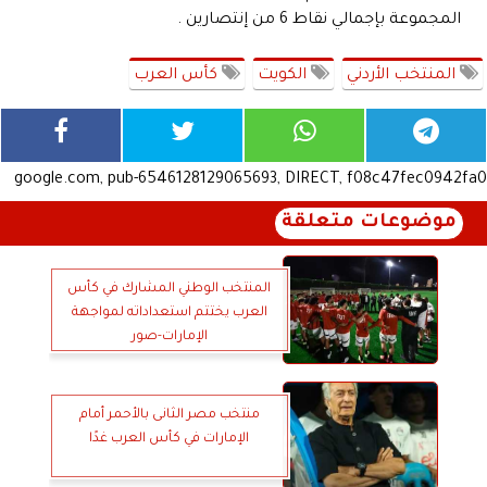
المجموعة بإجمالي نقاط 6 من إنتصارين .
المنتخب الأردني
الكويت
كأس العرب
google.com, pub-6546128129065693, DIRECT, f08c47fec0942fa0
موضوعات متعلقة
المنتخب الوطني المشارك في كأس
العرب يختتم استعداداته لمواجهة
الإمارات-صور
منتخب مصر الثانى بالأحمر أمام
الإمارات في كأس العرب غدًا