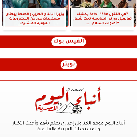
”هي الفنون Arts- ”She يكشف
وزيرا الإنتاج الحربي والصحة يبحثان
تفاصيل دورته السادسة تحت شعار
مستجدات عدد من المشروعات
”أصوات السلام.....
القومية المشتركة
الفيس بوك
تويتر
Tweets by anbaaalyoum1
أنباء اليوم موقع الكترونى إخباري يهتم بأهم وأحدث الأخبار
والمستجدات العربية والعالمية