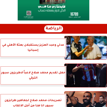
الرياضة
عدلي وعبد العزيز يستقبلان بعثة الأهلي في
إسبانيا
حفل تقديم محمد صلاح لاعباً لاطربزون سبور
التركي
تصريحات محمد صلاح لجماهير طرابزون
سبور: انا هنا من أجل الالقاب