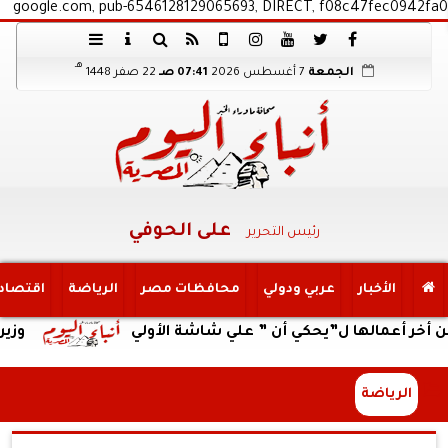
google.com, pub-6546128129065693, DIRECT, f08c47fec0942fa0
هـ
الجمعة
7 أغسطس 2026
07:41 صـ
22 صفر 1448
على الحوفي
رئيس التحرير
الأخبار
عربي ودولي
محافظات مصر
الرياضة
اقتصاد
لها ل”يحكي أن ” علي شاشة الأولي
وزير العمل يتا
الرياضة