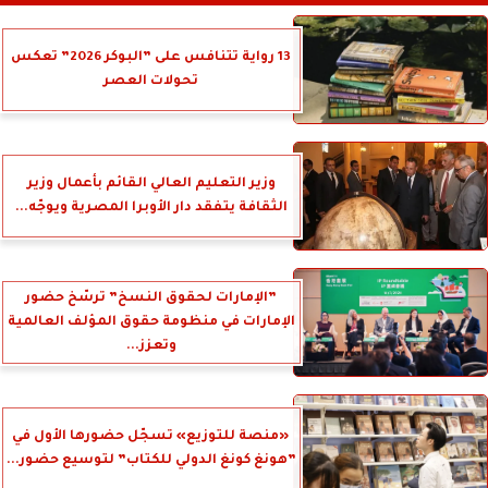
13 رواية تتنافس على ”البوكر 2026” تعكس
تحولات العصر
وزير التعليم العالي القائم بأعمال وزير
الثقافة يتفقد دار الأوبرا المصرية ويوجّه...
”الإمارات لحقوق النسخ” ترسّخ حضور
الإمارات في منظومة حقوق المؤلف العالمية
وتعزز...
«منصة للتوزيع» تسجّل حضورها الأول في
”هونغ كونغ الدولي للكتاب” لتوسيع حضور...