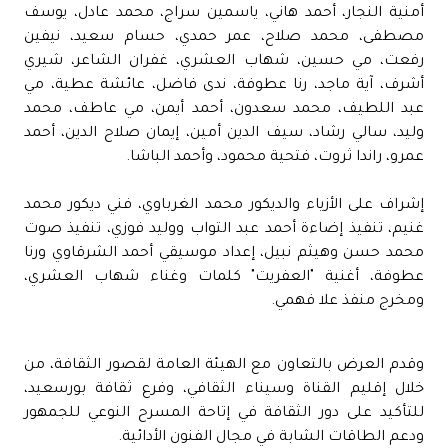
أمنية النجار، أحمد هاني، ياسمين سراج، محمد عادل، يوسف
مصطفى، محمد صلاح، عمر حمدي، حسام سعيد، نيفين
رفعت، مي حسين، شهاب العشري، غفران الشاعر، شيري
أشرف، آية ماجد، رنا عطوفة، ندى فاضل، عائشة عطية، مي
عبد اللطيف، محمد سعدون، أحمد أيمن، مي عاطف، محمد
وليد، سالي رشاد، سيف الدين أمين، إيمان صلاح الدين، أحمد
عمرو، راندا ثروت، فتحية محمود، وأحمد الباشا.
إشراف على الأزياء والديكور محمد الغرباوي، فني ديكور محمد
غنيم، تنفيذ إضاءة أحمد عبد التواب ووليد فوزي، تنفيذ صوت
محمد حسن وهيثم نبيل، إعداد موسيقي أحمد الشرقاوي ورنا
عطوفة، أغنية "العفريت" كلمات وغناء شهاب العشري،
ومخرج منفذ علا فهمي.
وقدم العرض بالتعاون مع الهيئة العامة لقصور الثقافة، من
خلال إقليم القناة وسيناء الثقافي، وفرع ثقافة بورسعيد،
للتأكيد على دور الثقافة في إتاحة المسرح النوعي للجمهور
ودعم الطاقات الشابة في مجال الفنون الأدائية.