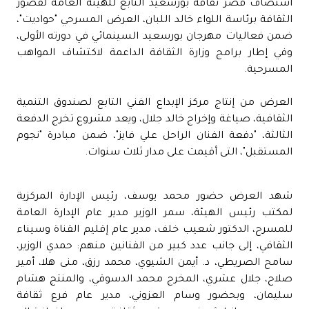
استضاف قصر ثقافة بورسعيد التابع للهيئة العامة لقصور
الثقافة برئاسة اللواء خالد اللبان، العرض المسرحي "حواديت"،
ضمن فعاليات مهرجان بورسعيد السينمائي في دورته الأولى،
وفي إطار برامج وزارة الثقافة الداعمة لاكتشاف المواهب
المسرحية.
العرض من إنتاج مركز الإبداع الفني التابع لصندوق التنمية
الثقافية، صياغة وإخراج خالد جلال، ويعد مشروع تخرج الدفعة
الثالثة، "دفعة الفنان الراحل علي فايز"، ضمن مبادرة "نجوم
المستقبل"، التى أقيمت على مدار ثلاث سنوات.
شهد العرض حضور محمد يوسف، رئيس الإدارة المركزية
لمكتب رئيس الهيئة، سمر الوزير مدير عام الإدارة العامة
للمسرح، الدكتور شعيب خلف، مدير عام إقليم القناة وسيناء
الثقافي، إلى جانب عدد كبير من الفنانين منهم: حمدي الوزير،
سامح الصريطي، د. أيمن الشيوي، محمد رزق، منى هلا، أمير
صلاح، جلال عشري، المخرج محمد الدسوقي، والمنتج هشام
سليمان، وبحضور وسام العزوني، مدير عام فرع ثقافة