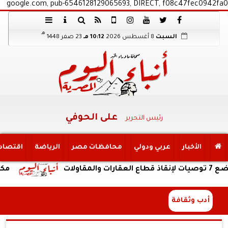
google.com, pub-6546128129065693, DIRECT, f08c47fec0942fa0
هـ
السبت
8 أغسطس 2026
10:12 مـ
23 صفر 1448
على الحوفي
رئيس التحرير
الأخبار
عربي ودولي
محافظات مصر
الرياضة
اقتصاد
مكتب التنسي
أدب وثقافة