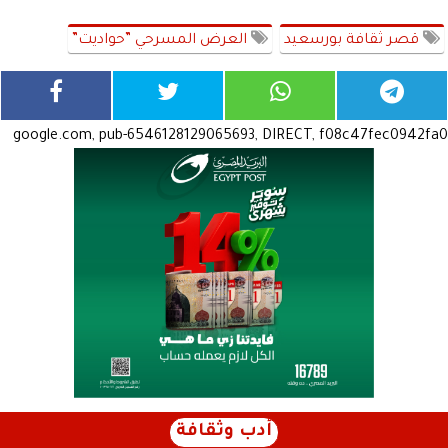
قصر ثقافة بورسعيد
العرض المسرحي ”حواديت”
google.com, pub-6546128129065693, DIRECT, f08c47fec0942fa0
أدب وثقافة