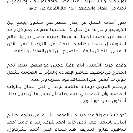
بورسعيد، ورانيا شريف، مدير قصر ثقافة بورسعيد إضافة إلى
نخبة من النقاد، والجمهور الذي ملأ القاعة عن آخرها.
تدور أحداث العمل في إطار استعراضي مشوق يجمع بين
الكوميديا والدراما من خلال 15 اسكتشا متنوعا، يعبر كل واحد
منها عن قضية اجتماعية منها: تجربة حصار كورونا، عالم
السوشيال ميديا وظاهرة البحث عن الترند، التنمر، الأذى
النفسي، التحرش، الفقر، والصراع بين الفن الهادف والهابط.
وقدم فريق التمثيل أداء لافتا عكس مواهبهم، بينما نجح
المخرج في توظيف عناصر الإضاءة والمؤثرات الصوتية بشكل
مؤثر، ما أضفى على المشاهد قوة بصرية ودرامية.
ويختتم العرض برسالة ملهمة تؤكد أن لكل إنسان بطولته
الخاصة، وأن القصة في يديه، وعليه أن يختار إما أن يكون بطلا
أو يكون مجرد دور ثانوي.
"حواديت" بطولة عدد كبير من الوجوه الشابة، من بينهم: صلاح
الدالي، ياسمين عمر، نادين خالد، أحمد شرف، إسراء حامد، أحمد
شاهين، طارق الشريف، هند حسام الدين، أحمد الشرقاوي،