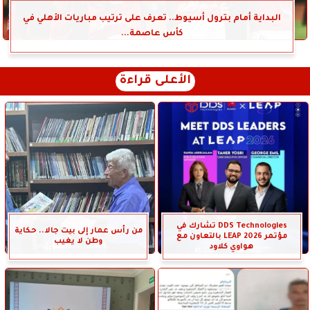
البداية أمام بترول أسيوط.. تعرف على ترتيب مباريات الأهلي في
كأس عاصمة...
الأعلى قراءة
DDS Technologies تشارك في
من رأس عمار إلى بيت جالا.. حكاية
مؤتمر LEAP 2026 بالتعاون مع
وطن لا يغيب
هواوي كلاود