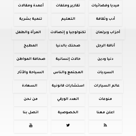
ميديا وفضائيات
تقارير وملفات
أعمدة ومقالات
أدب وثقافة
التعليم
تنمية بشرية
أحزاب وبرلمان
تكنولوجيا و إتصالات
المرأة والطفل
أناقة الرجل
صحتك بالدنيا
المطبخ
دنيا ودين
حالات إنسانية
صحافة المواطن
السرديات
المجتمع والناس
السياحة والأثار
عالم السيارات
استشارات قانونية
السعادة
منوعات
العدد الورقي
من نحن
اعلن معنا
الخصوصية
اتصل بنا


