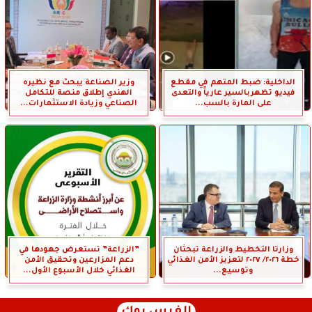
الداخلية: ضبط المتهم في مقطع
وزير الصناعة يبحث مع نظيره
فيديو تظهربالسير عارياً والتعدى
الهندي إطلاق منصة للتكامل
على المارة بالسب...
الصناعي وزيادة الاستثمارات...
وزارتا التخطيط والزراعة تبحثان
”الزراعة” تستعرض جهودها في
خطة ٢٠٢٦/ ٢٠٢٧ لتعزيز الأمن الغذائي
دعم المزارعين وتحقيق الأمن
وتوسيع...
الغذائي خلال الأسبوع الأول...