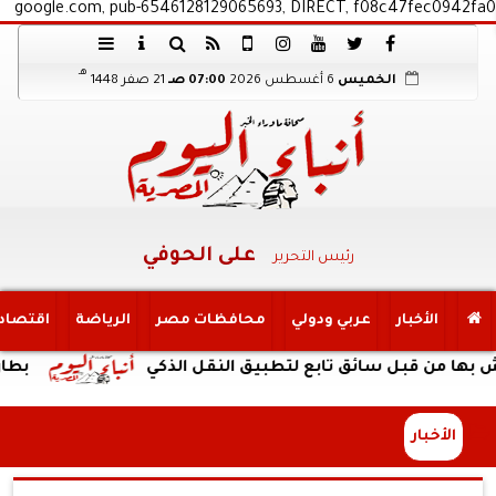
google.com, pub-6546128129065693, DIRECT, f08c47fec0942fa0
هـ
الخميس
6 أغسطس 2026
07:00 صـ
21 صفر 1448
على الحوفي
رئيس التحرير
الأخبار
عربي ودولي
محافظات مصر
الرياضة
اقتصاد
قبل سائق تابع لتطبيق النقل الذكي
بطارية ضخمة وتصميم
الأخبار