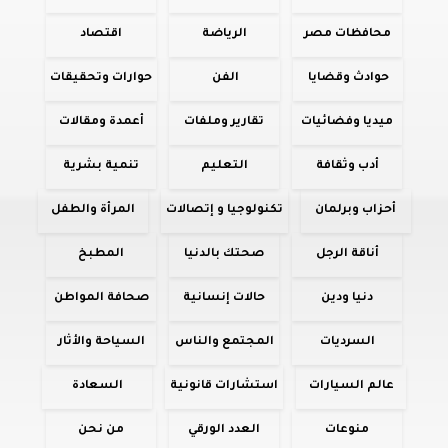
محافظات مصر
الرياضة
اقتصاد
حوادث وقضايا
الفن
حوارات وتحقيقات
ميديا وفضائيات
تقارير وملفات
أعمدة ومقالات
أدب وثقافة
التعليم
تنمية بشرية
أحزاب وبرلمان
تكنولوجيا و إتصالات
المرأة والطفل
أناقة الرجل
صحتك بالدنيا
المطبخ
دنيا ودين
حالات إنسانية
صحافة المواطن
السرديات
المجتمع والناس
السياحة والأثار
عالم السيارات
استشارات قانونية
السعادة
منوعات
العدد الورقي
من نحن