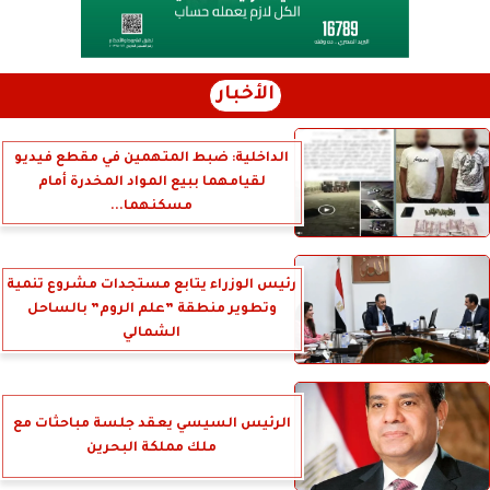
الأخبار
الداخلية: ضبط المتهمين في مقطع فيديو
لقيامهما ببيع المواد المخدرة أمام
مسكنهما...
رئيس الوزراء يتابع مستجدات مشروع تنمية
وتطوير منطقة ”علم الروم” بالساحل
الشمالي
الرئيس السيسي يعقد جلسة مباحثات مع
ملك مملكة البحرين