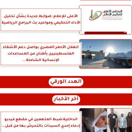
الأعلى للإعلام: ضوابط جديدة بشأن تحليل
الأداء التحكيمي ومواعيد بث البرامج الرياضية
الهلال الأحمر المصري بواصل دعم الأشقاء
الفلسطينيين بأطنان من المساعدات
الإنسانية الشاملة...
العدد الورقي
آخر الأخبار
الداخلية:ضبط المتهمين في مقطع فيديو
إدعاء إحدي السيدات بالتحرش بها من قبل...