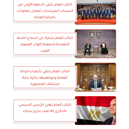
النائب العام يلتقى الدفعة الأولى من
السيدات المرشحات للعمل معاونات
بالنيابة العامة
النائب العام يشارك في اجتماع اللجنة
التنفيذية لجمعية النواب العموم
العرب
النائب العام يلتقي بأعضاء النيابة
العامة وموظفيها بدائرة نيابة
استئناف المنصورة
النائب العام يهنئ الرئيس السيسي
بالذكرى 43 لعيد تحرير سيناء