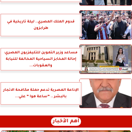
قدوم الملك المصري.. ليلة تاريخية في
طرابزون
مساعد وزير التموين للتليفزيون المصري:
إحالة المخابز السياحية المخالفة للنيابة
والعقوبات...
الإذاعة المصرية تدعم حملة مكافحة الاتجار
بالبشر .. ”ساعة هوا ” علي...
أهم الأخبار