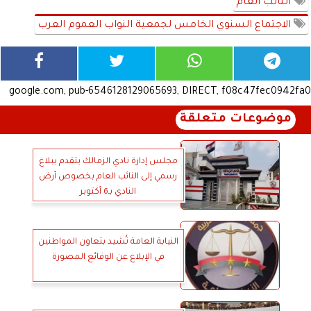
النائب العام
الاجتماع السنوي الخامس لجمعية النواب العموم العرب
google.com, pub-6546128129065693, DIRECT, f08c47fec0942fa0
موضوعات متعلقة
مجلس إدارة نادي الزمالك يتقدم ببلاغ
رسمي إلى النائب العام بخصوص أرض
النادي بـ6 أكتوبر
النيابة العامة تُشيد بتعاون المواطنين
في الإبلاغ عن الوقائع المصورة