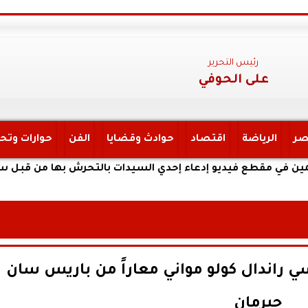
رئيس التحرير
على الحوفي
صر
الرياضة
اقتصاد
حوادث وقضايا
الفن
حوارات وتح
طع فيديو إدعاء إحدي السيدات بالتحرش بها من قبل سائق تابع 
 راندال كولو مواني معاراً من باريس سان
جيرمان