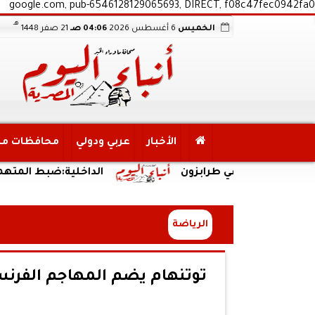
google.com, pub-6546128129065693, DIRECT, f08c47fec0942fa0
هـ
الخميس
6 أغسطس 2026
04:06 صـ
21 صفر 1448
الأخبار
عربي ودولي
محافظات م
اريخية في طرابزون
الداخلية:ضبط المتهمين في مق
الرياضة
توتنهام يضم المهاجم الفرنسي