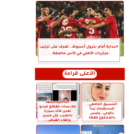
البداية أمام بترول أسيوط.. تعرف على ترتيب
مباريات الأهلي في كأس عاصمة...
الأعلى قراءة
الداخلية:كشف
التنسيق الجامعي..
ملابسات مقطع فيديو
(مستقبلك يبدأ
تعدى قائد سيارة
بالوعي.. وليس
بالضرب على مسن
بالمجموع فقط)
وإلقاء القبض...