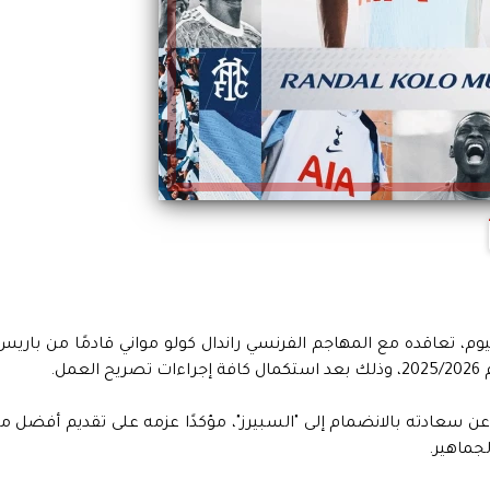
يوم، تعاقده مع المهاجم الفرنسي راندال كولو مواني قادمًا من باريس
ل.
واني القميص رقم 39، وقد عبّر عن سعادته بالانضمام إلى "السبيرز"، مؤكدًا عزمه على تقديم أفضل م
جماهير.