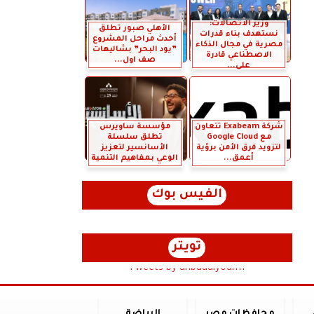
وزير الاتصالات:
الأهلي صبور تطلق
نستهدف بناء قدرات
أحدث مراحل المشروع
مصرية في مجال الذكاء
”يود البحر” بشاليهات
الاصطناعي قادرة
صف اول...
على...
شركة Exabeam تتعاون
مؤسسة ساويرس
مع Google Cloud
تطلق سلسلة
لتزويد فرق الأمن برؤية
الأسانسير لتعزيز
أعمق...
الوعي بمفاهيم التنمية
الفيس بوك
تويتر
Tweets by anbaaalyoum1