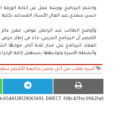
واختتم البرنامج بورشة عمل عن كتابة الورقة ا
حسن سعدي عبد العال الأستاذ المساعد بكلية ا
وأوضح الطالب عبد الرحمن عوض، مقرر عام 
الأقصر أن البرنامج التدريبي؛ جاء في إطار حرص
انعقاد البرنامج على مدار ثلاثة أيام، موجهًا
وأنشطة الأسرة وتوجيهها بتسهيل كافة الإجراءا
أسرة طلاب من أجل مصر بجامعة الأقصر تنظم برن
ub-6546128129065693, DIRECT, f08c47fec0942fa0