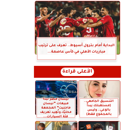
البداية أمام بترول أسيوط.. تعرف على ترتيب
مباريات الأهلي في كأس عاصمة...
الأعلى قراءة
نيسان مصر تبدأ
التنسيق الجامعي..
مبيعات ”نيسان
(مستقبلك يبدأ
ماجنيت” المجمعة
بالوعي.. وليس
محليًا، وتُعِيد تعريف
بالمجموع فقط)
فئة السيارات...