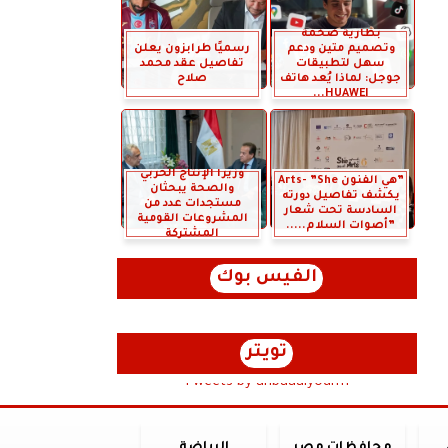
بطارية ضخمة
وتصميم متين ودعم
رسميًا طرابزون يعلن
سهل لتطبيقات
تفاصيل عقد محمد
جوجل: لماذا يُعد هاتف
صلاح
HUAWEI...
وزيرا الإنتاج الحربي
”هي الفنون Arts- ”She
والصحة يبحثان
يكشف تفاصيل دورته
مستجدات عدد من
السادسة تحت شعار
المشروعات القومية
”أصوات السلام.....
المشتركة
الفيس بوك
تويتر
Tweets by anbaaalyoum1