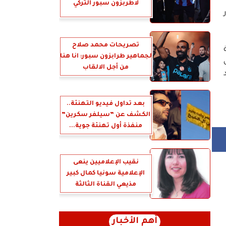
لاطربزون سبور التركي
تصريحات محمد صلاح
لجماهير طرابزون سبور: انا هنا
من أجل الالقاب
بعد تداول فيديو التهنئة..
الكشف عن ”سيلفر سكرين”
منفذة أول تهنئة جوية...
نقيب الإعلاميين ينعى
الإعلامية سونيا كمال كبير
مذيعي القناة الثالثة
أهم الأخبار