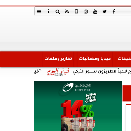
قيقات
ميديا وفضائيات
تقارير وملفات
ربزون سبور التركي
”فيفا” يهنئ شوقي غريب بتعيينه 