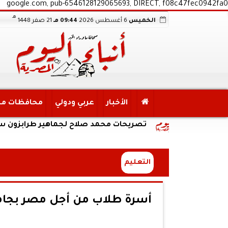
google.com, pub-6546128129065693, DIRECT, f08c47fec0942fa0
هـ
الخميس
6 أغسطس 2026
09:44 مـ
21 صفر 1448
الأخبار
عربي ودولي
محافظات م
تصريحات محمد صلاح لجماهير طرابزون سبور: انا هنا
التعليم
أسرة طلاب من أجل مصر بجامعة