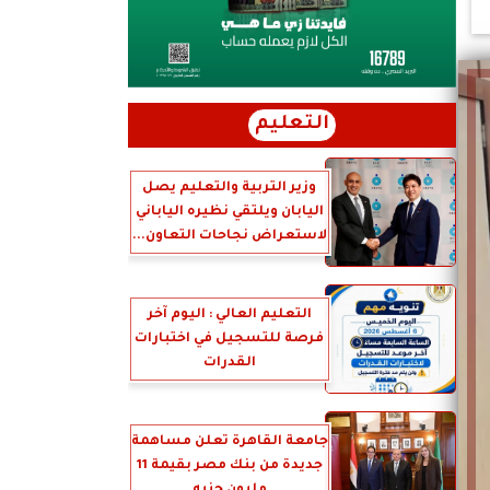
التعليم
وزير التربية والتعليم يصل
اليابان ويلتقي نظيره الياباني
لاستعراض نجاحات التعاون...
التعليم العالي : اليوم آخر
فرصة للتسجيل في اختبارات
القدرات
جامعة القاهرة تعلن مساهمة
جديدة من بنك مصر بقيمة 11