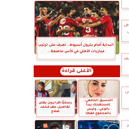
هي
س
البداية أمام بترول أسيوط.. تعرف على ترتيب
مباريات الأهلي في كأس عاصمة...
عد
الأعلى قراءة
نى
التنسيق الجامعي..
رسميًا طرابزون يعلن
(مستقبلك يبدأ
تفاصيل عقد محمد
بالوعي.. وليس
صلاح
بالمجموع فقط)
ر