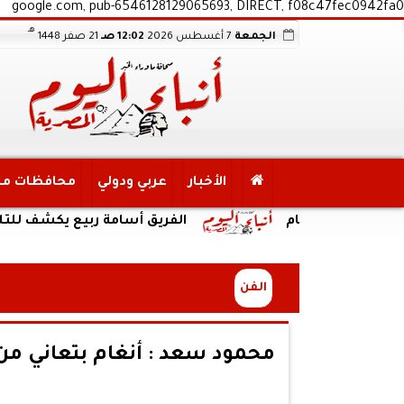
google.com, pub-6546128129065693, DIRECT, f08c47fec0942fa0
هـ
الجمعة
7 أغسطس 2026
12:02 صـ
21 صفر 1448
الأخبار
عربي ودولي
محافظات م
أيام
الفريق أسامة ربيع يكشف للتليفزيون ا
الفن
محمود سعد : أنغام بتعاني من 