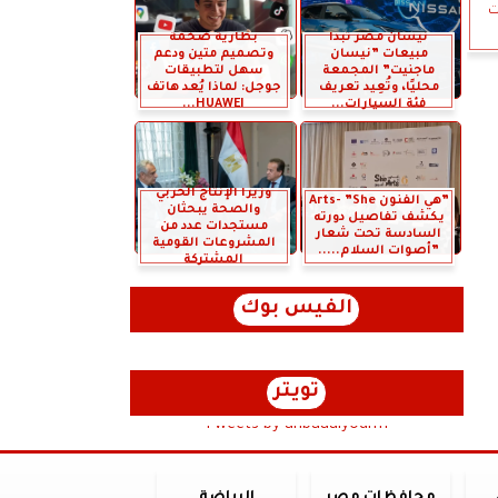
ت
نيسان مصر تبدأ
بطارية ضخمة
مبيعات ”نيسان
وتصميم متين ودعم
ماجنيت” المجمعة
سهل لتطبيقات
محليًا، وتُعِيد تعريف
جوجل: لماذا يُعد هاتف
فئة السيارات...
HUAWEI...
وزيرا الإنتاج الحربي
”هي الفنون Arts- ”She
والصحة يبحثان
يكشف تفاصيل دورته
مستجدات عدد من
السادسة تحت شعار
المشروعات القومية
”أصوات السلام.....
المشتركة
الفيس بوك
تويتر
Tweets by anbaaalyoum1