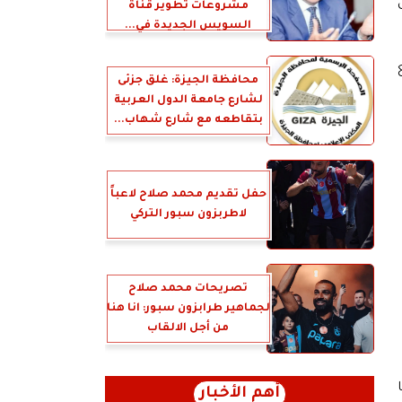
مشروعات تطوير قناة
السويس الجديدة في...
محافظة الجيزة: غلق جزئى
لشارع جامعة الدول العربية
بتقاطعه مع شارع شهاب...
حفل تقديم محمد صلاح لاعباً
لاطربزون سبور التركي
تصريحات محمد صلاح
لجماهير طرابزون سبور: انا هنا
من أجل الالقاب
أهم الأخبار