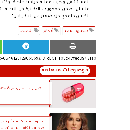
المستشفى وأجرت عملية جراحية عاجلة، وكتب عب
علشان نطمن جمهورها، الدكاترة في البداية ش
الكيس كله مع جزء صغير من البنكرياس".
محمود سعد
أنغام
الصحة
ub-6546128129065693, DIRECT, f08c47fec0942fa0
موضوعات متعلقة
أفضل وقت لتناول الزنك لدعم 
محمود سعد يكشف أخر تطورات
الصحية لـ أنغام . . نتائج تحال