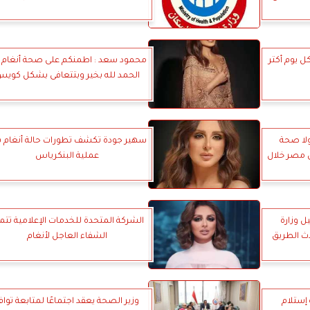
 يوم أكتر
محمود سعد : اطمنكم على صحة أنغام 
الحمد لله بخير وبتتعافى بشكل كوي
ولا صحة
سهير جودة تكشف تطورات حالة أنغام ب
لى مصر خلال
عملية البنكرياس
 وزارة
الشركة المتحدة للخدمات الإعلامية تتم
ث الطريق
الشفاء العاجل لأنغام
إستلام
وزير الصحة يعقد اجتماعًا لمتابعة تواف