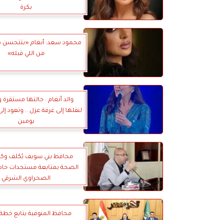
بكرة
محمود سعد: أنغام «بتتحسن كل
من اللي قبله»
والد أنغام : حالتها مستقرة 
لنقلها إلى غرفة عزل .. وتعود إ
يومين
محافظ بني سويف يُكلف وكيل
الصحة بمتابعة مستجدات حاد
الصحراوي الشرقي
محافظ المنوفية يتابع خطة 