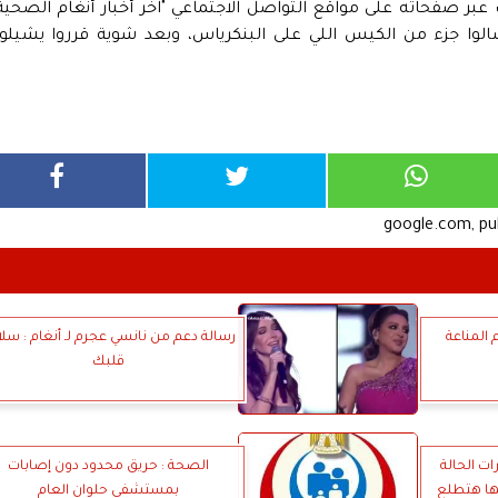
ر صفحاته على مواقع التواصل الاجتماعي "اخر أخبار أنغام الصحية
الوا جزء من الكيس اللي على البنكرياس، وبعد شوية قرروا يشيلوا
google.com, p
المناعة
رسالة دعم من نانسي عجرم لـ أنغام : سل
قلبك
 الحالة
الصحة : حريق محدود دون إصابات
يلها هتطلع
بمستشفى حلوان العام