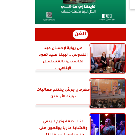
الفن
عن رواية لإحسان عبد
القدوس .. نبيلة عبيد تعود
لماسبيرو بالمسلسل
الإذاعي...
مهرجان جرش يختتم فعاليات
دورته الأربعين
دنيا بطمة وكرم الريفي
والشابة ماريا يوقعون على