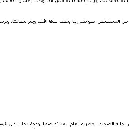
يسة الحمد لله، وأرقام تانية لسه مش مظبوطة، وعشان كده يمكن
ن المستشفى، دعواتكم ربنا يخفف عنها الألم، ويتم شفائها، وترجع
حالة الصحية للمطربة أنغام، بعد تعرضها لوعكة دخلت على إثرها