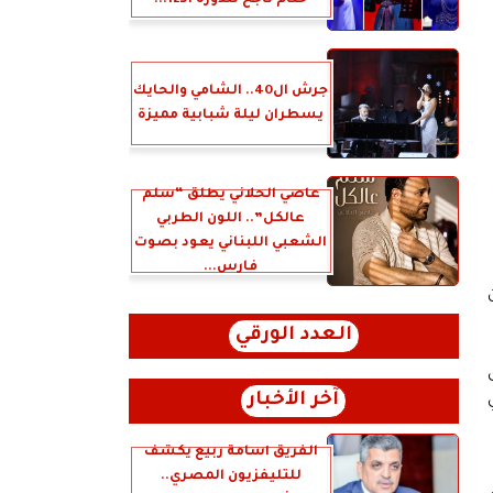
ختام ناجح للدورة الـ12...
جرش ال40.. الشامي والحايك
يسطران ليلة شبابية مميزة
عاصي الحلاني يطلق “سلّم
عالكل”.. اللون الطربي
الشعبي اللبناني يعود بصوت
فارس...
العدد الورقي
آخر الأخبار
الفريق أسامة ربيع يكشف
للتليفزيون المصري..